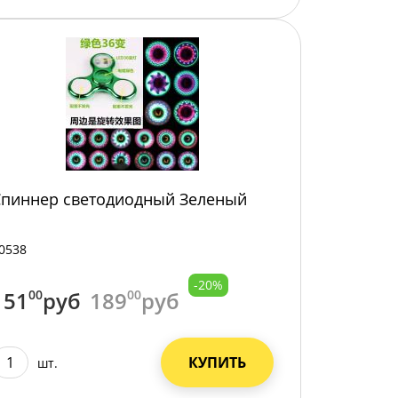
Спиннер светодиодный Зеленый
0538
-20%
151
00
руб
189
00
руб
КУПИТЬ
шт.