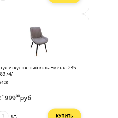
тул искуственый кожа+метал 235-
83 /4/
9128
2`999
00
руб
КУПИТЬ
шт.