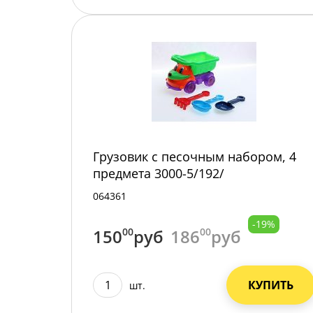
Грузовик с песочным набором, 4
предмета 3000-5/192/
064361
-19%
150
00
руб
186
00
руб
КУПИТЬ
шт.