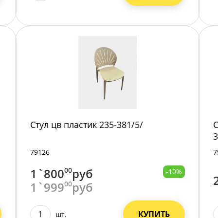
Стул цв пластик 235-381/5/
С
3
79126
7
1`800
00
руб
-10%
1`999
00
руб
КУПИТЬ
шт.