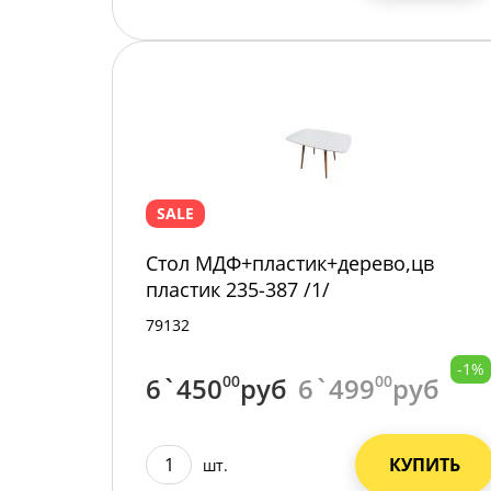
SALE
Стол МДФ+пластик+дерево,цв
пластик 235-387 /1/
79132
-1%
6`450
00
руб
6`499
00
руб
КУПИТЬ
шт.