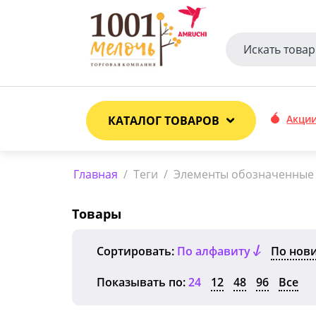
Акци
КАТАЛОГ ТОВАРОВ
Главная
/
Теги
/
Элементы обозначенные 
Товары
Сортировать:
По алфавиту
По нов
Показывать по:
24
12
48
96
Все