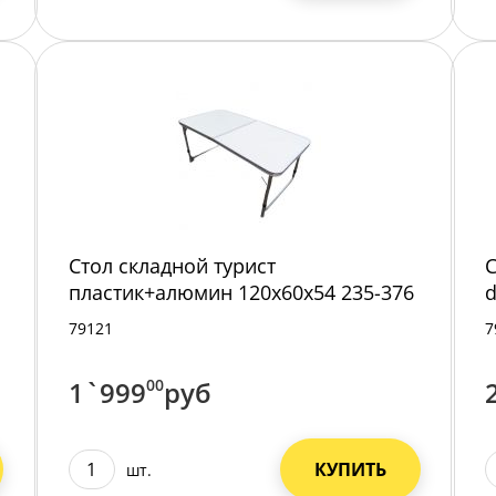
Стол складной турист
С
пластик+алюмин 120х60х54 235-376
d
АКЦИЯ
79121
7
1`999
00
руб
КУПИТЬ
шт.