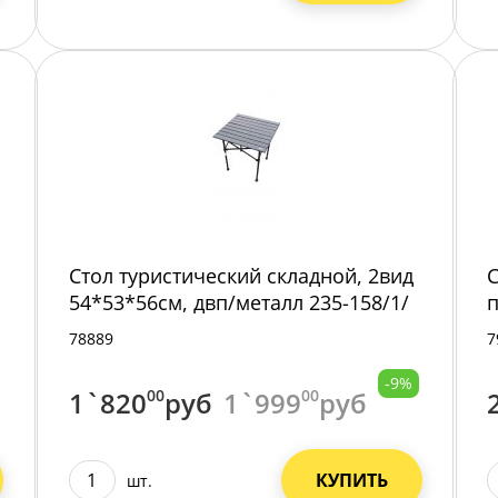
Стол туристический складной, 2вид
С
54*53*56см, двп/металл 235-158/1/
п
78889
7
-9%
1`820
00
руб
1`999
00
руб
КУПИТЬ
шт.