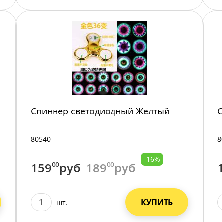
Спиннер светодиодный Желтый
80540
8
-16%
159
00
руб
189
00
руб
КУПИТЬ
шт.