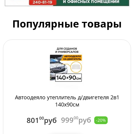
Популярные товары
Автоодеяло утеплитель д/двигетеля 2в1
140х90см
999
00
руб
801
00
руб
-20%