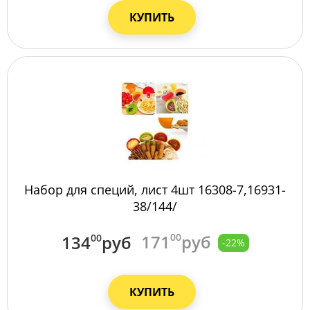
КУПИТЬ
Набор для специй, лист 4шт 16308-7,16931-
38/144/
171
00
руб
134
00
руб
-22%
КУПИТЬ