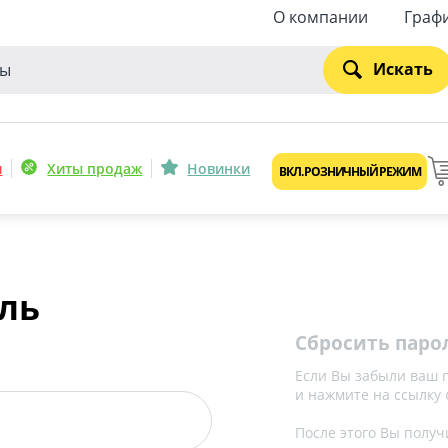
О компании
Граф
Искать
и
Хиты продаж
Новинки
ВКЛ. РОЗНИЧНЫЙ РЕЖИМ
ль
Сбросить паро
Если Вы забыли ваш 
и нажмите на ссылку
После этого Вы получ