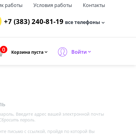
ик работы
Условия работы
Контакты
+7 (383) 240-81-19
все телефоны
0
Войти
Корзина пуста
ль
пароль, Введите адрес вашей электронной почты
Сбросить пароль
.
ите письмо с ссылкой, пройдя по которой Вы