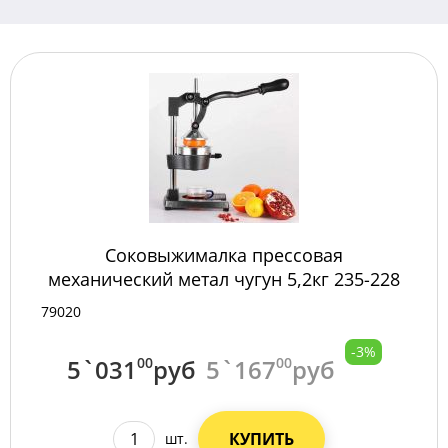
Соковыжималка прессовая
механический метал чугун 5,2кг 235-228
/3/
79020
-3%
5`031
00
руб
5`167
00
руб
КУПИТЬ
шт.