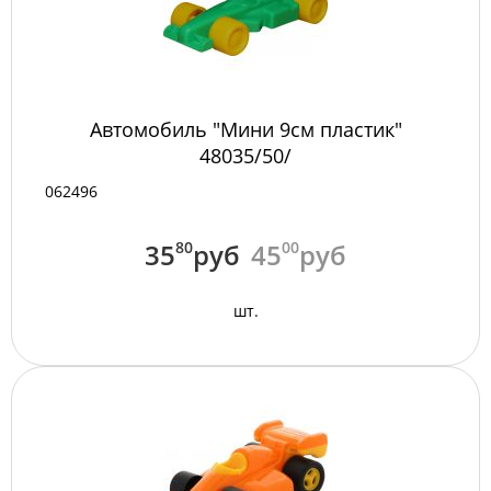
Автомобиль "Мини 9см пластик"
48035/50/
062496
35
80
руб
45
00
руб
шт.