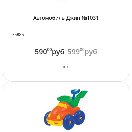
Автомобиль Джип №1031
75885
590
00
руб
599
00
руб
шт.