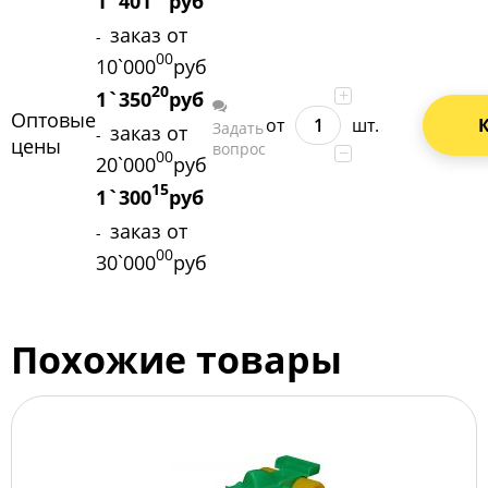
1`401
руб
заказ от
-
00
10`000
руб
20
+
1`350
руб
Оптовые
от
шт.
Задать
заказ от
-
цены
вопрос
−
00
20`000
руб
15
1`300
руб
заказ от
-
00
30`000
руб
Похожие товары