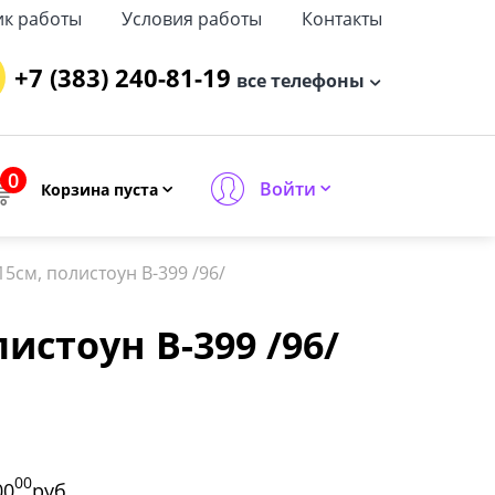
ик работы
Условия работы
Контакты
+7 (383) 240-81-19
все телефоны
0
Войти
Корзина пуста
15см, полистоун B-399 /96/
листоун B-399 /96/
00
00
руб