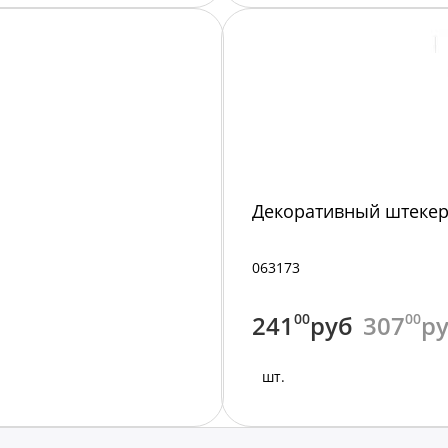
Я
Декоративный штекер 
063173
241
00
руб
307
00
р
шт.