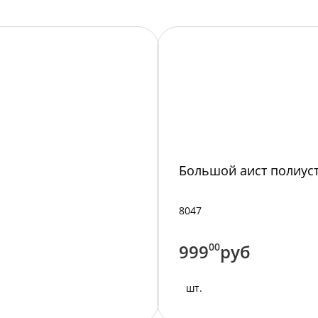
Большой аист полиус
8047
999
00
руб
шт.