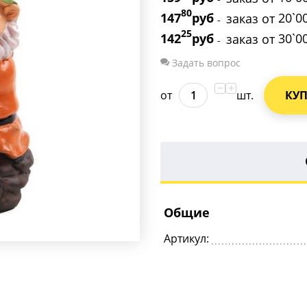
80
147
руб
20`0
заказ от
-
25
142
руб
30`0
заказ от
-
Задать вопрос
−
+
от
шт.
КУ
Общие
Артикул: