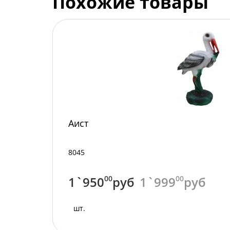
Похожие товары
Аист
8045
1`950
00
руб
1`999
00
руб
шт.