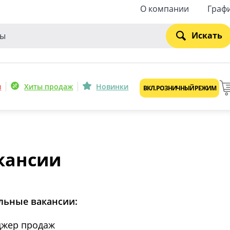
О компании
Граф
Искать
и
Хиты продаж
Новинки
ВКЛ. РОЗНИЧНЫЙ РЕЖИМ
кансии
льные вакансии:
жер продаж