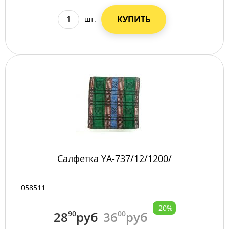
КУПИТЬ
шт.
Салфетка YA-737/12/1200/
058511
-20%
28
90
руб
36
00
руб