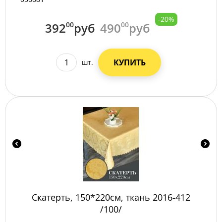
-20%
392
00
руб
490
00
руб
КУПИТЬ
шт.
Скатерть, 150*220см, ткань 2016-412
/100/