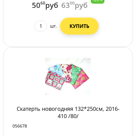
50
60
руб
63
00
руб
КУПИТЬ
шт.
Скатерть новогодняя 132*250см, 2016-
410 /80/
056678