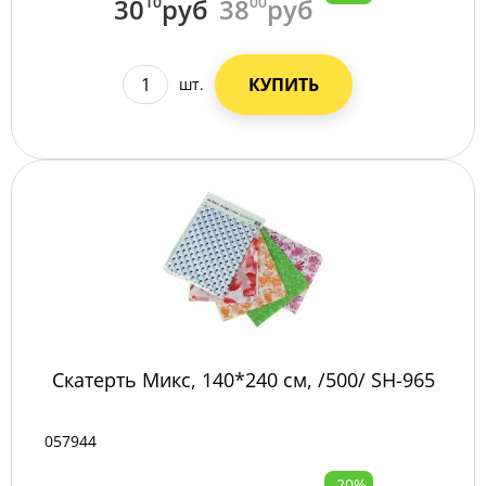
30
10
руб
38
00
руб
КУПИТЬ
шт.
Скатерть Микс, 140*240 см, /500/ SН-965
057944
-20%