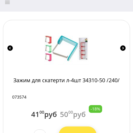
Зажим для скатерти л-4шт 34310-50 /240/
073574
-18%
41
00
руб
50
00
руб