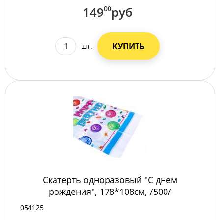
149
00
руб
КУПИТЬ
шт.
Скатерть одноразовый "С днем
рождения", 178*108см, /500/
054125