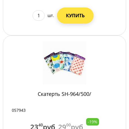
КУПИТЬ
шт.
Скатерть SH-964/500/
057943
-19%
23
40
руб
29
00
руб