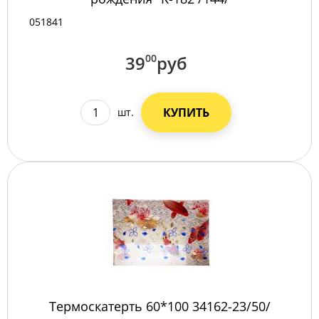
051841
39
00
руб
КУПИТЬ
шт.
Термоскатерть 60*100 34162-23/50/