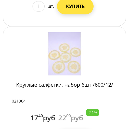
КУПИТЬ
шт.
Круглые салфетки, набор 6шт /600/12/
021904
-21%
17
40
руб
22
00
руб