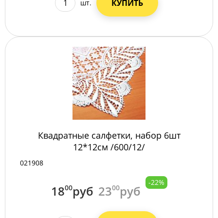
КУПИТЬ
шт.
Квадратные салфетки, набор 6шт
12*12см /600/12/
021908
-22%
18
00
руб
23
00
руб