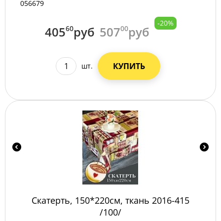
056679
-20%
405
60
руб
507
00
руб
КУПИТЬ
шт.
Скатерть, 150*220см, ткань 2016-415
/100/