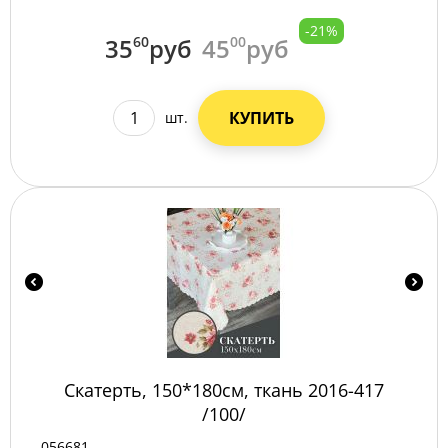
-21%
35
60
руб
45
00
руб
КУПИТЬ
шт.
Скатерть, 150*180см, ткань 2016-417
/100/
056681