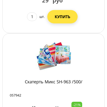
29
руб
КУПИТЬ
шт.
Скатерть Микс SH-963 /500/
057942
-21%