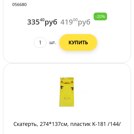
056680
-20%
335
40
руб
419
00
руб
КУПИТЬ
шт.
Скатерть, 274*137см, пластик K-181 /144/