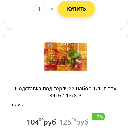
КУПИТЬ
шт.
Подставка под горячее набор 12шт пвх
34162-13/80/
073571
-17%
104
00
руб
125
00
руб