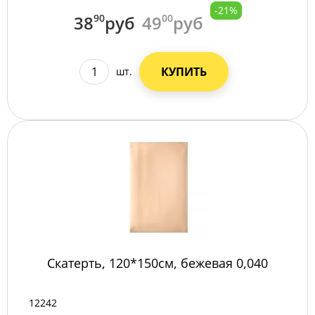
-21%
38
90
руб
49
00
руб
КУПИТЬ
шт.
Скатерть, 120*150см, бежевая 0,040
12242