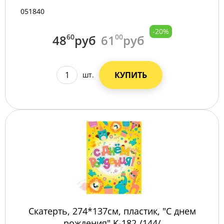
051840
-20%
48
60
руб
61
00
руб
КУПИТЬ
шт.
Скатерть, 274*137см, пластик, "С днем
рождения" K-182 /144/