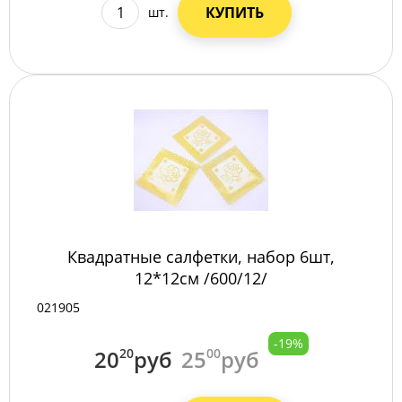
КУПИТЬ
шт.
Квадратные салфетки, набор 6шт,
12*12см /600/12/
021905
-19%
20
20
руб
25
00
руб