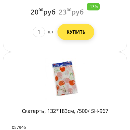
-13%
20
00
руб
23
00
руб
КУПИТЬ
шт.
Скатерть, 132*183см, /500/ SН-967
057946