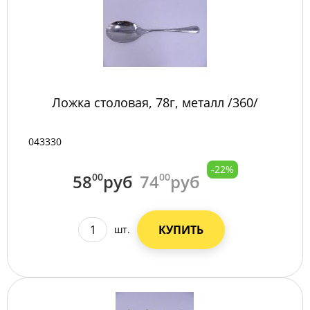
Ложка столовая, 78г, металл /360/
043330
-22%
58
00
руб
74
00
руб
КУПИТЬ
шт.