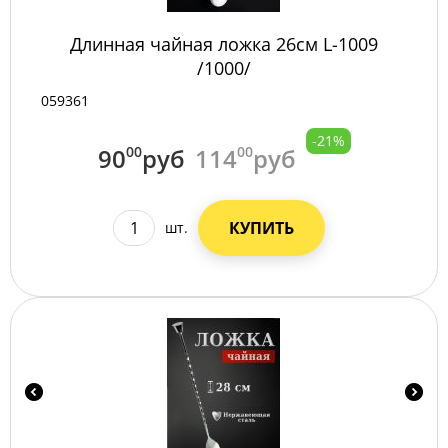
Длинная чайная ложка 26см L-1009
/1000/
059361
-21%
90
00
руб
114
00
руб
КУПИТЬ
шт.