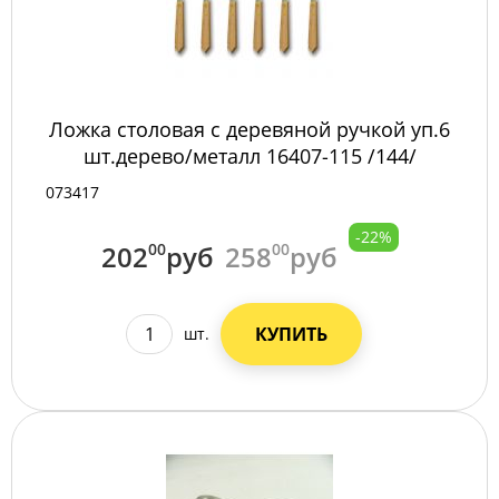
Ложка столовая с деревяной ручкой уп.6
шт.дерево/металл 16407-115 /144/
073417
-22%
202
00
руб
258
00
руб
КУПИТЬ
шт.