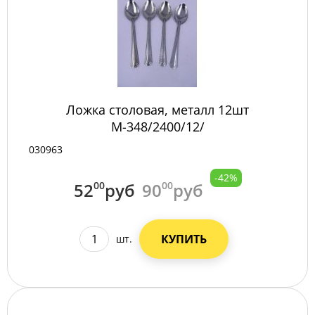
Ложка столовая, металл 12шт
М-348/2400/12/
030963
-42%
52
00
руб
90
00
руб
КУПИТЬ
шт.