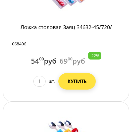
Ложка столовая Заяц 34632-45/720/
068406
-22%
54
00
руб
69
00
руб
КУПИТЬ
шт.