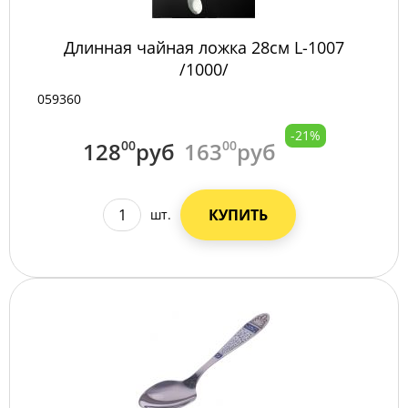
Длинная чайная ложка 28см L-1007
/1000/
059360
-21%
128
00
руб
163
00
руб
КУПИТЬ
шт.