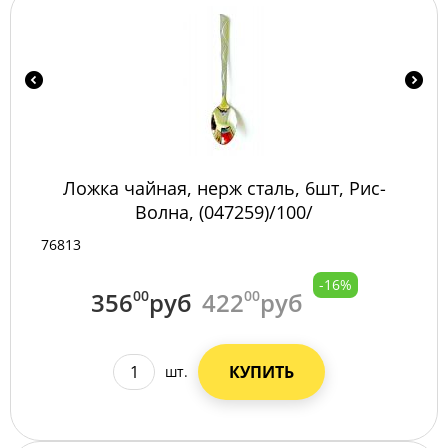
Ложка чайная, нерж сталь, 6шт, Рис-
Волна, (047259)/100/
76813
-16%
356
00
руб
422
00
руб
КУПИТЬ
шт.