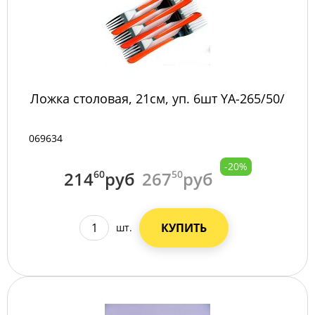
Ложка столовая, 21см, уп. 6шт YA-265/50/
069634
-20%
214
60
руб
267
50
руб
КУПИТЬ
шт.