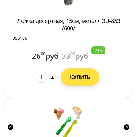
Ложка десертная, 15см, металл 3U-853
/600/
055106
-21%
26
00
руб
33
00
руб
КУПИТЬ
шт.