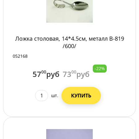
Ложка столовая, 14*4.5см, металл B-819
/600/
052168
-22%
57
00
руб
73
00
руб
КУПИТЬ
шт.