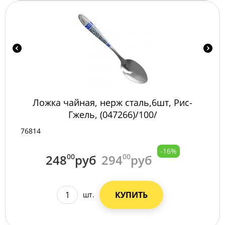
Ложка чайная, нерж сталь,6шт, Рис-
Гжель, (047266)/100/
76814
-16%
248
00
руб
294
00
руб
КУПИТЬ
шт.