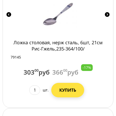
Ложка столовая, нерж сталь, 6шт, 21см
Рис-Гжель,235-364/100/
79145
-17%
303
00
руб
366
00
руб
КУПИТЬ
шт.