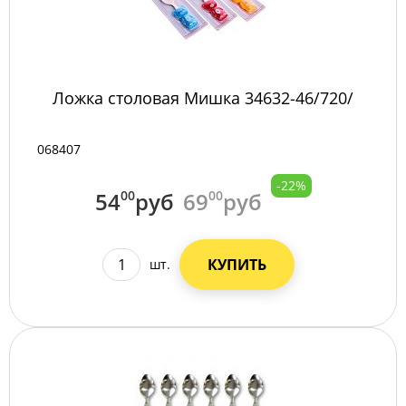
Ложка столовая Мишка 34632-46/720/
068407
-22%
54
00
руб
69
00
руб
КУПИТЬ
шт.