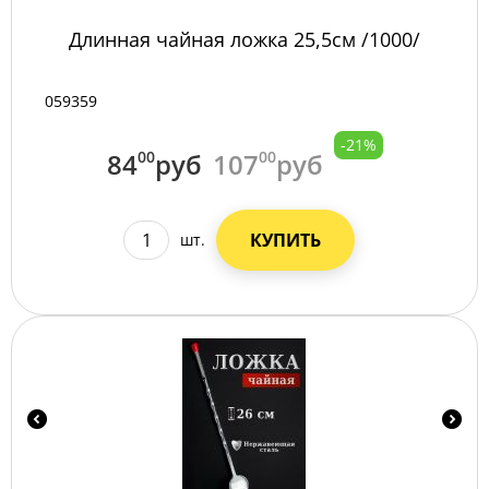
Длинная чайная ложка 25,5см /1000/
059359
-21%
84
00
руб
107
00
руб
КУПИТЬ
шт.