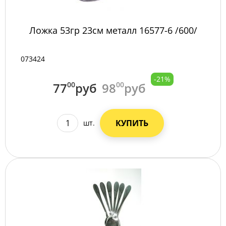
Ложка 53гр 23см металл 16577-6 /600/
073424
-21%
77
00
руб
98
00
руб
КУПИТЬ
шт.