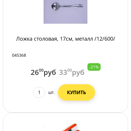
Ложка столовая, 17см, металл /12/600/
045368
-21%
26
00
руб
33
00
руб
КУПИТЬ
шт.