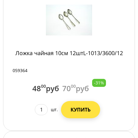
Ложка чайная 10см 12штL-1013/3600/12
059364
-31%
48
00
руб
70
00
руб
КУПИТЬ
шт.