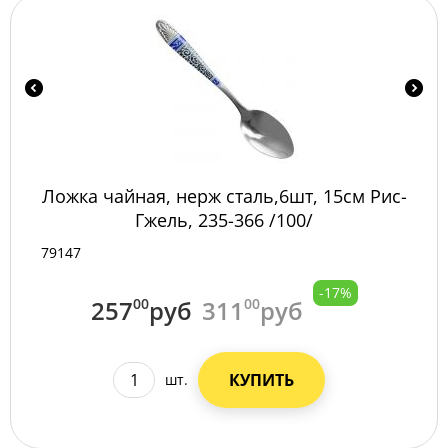
Ложка чайная, нерж сталь,6шт, 15см Рис-
Гжель, 235-366 /100/
79147
-17%
257
00
руб
311
00
руб
КУПИТЬ
шт.