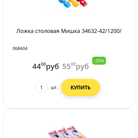
Ложка столовая Мишка 34632-42/1200/
068404
-20%
44
00
руб
55
00
руб
КУПИТЬ
шт.