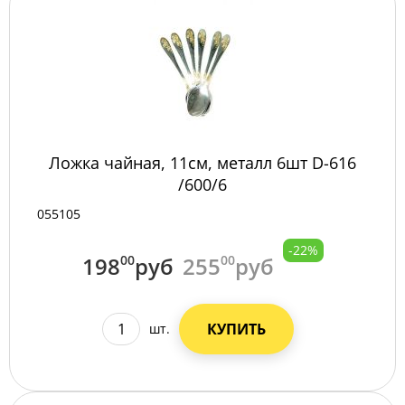
Ложка чайная, 11см, металл 6шт D-616
/600/6
055105
-22%
198
00
руб
255
00
руб
КУПИТЬ
шт.