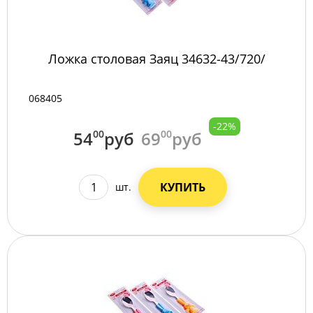
Ложка столовая Заяц 34632-43/720/
068405
-22%
54
00
руб
69
00
руб
КУПИТЬ
шт.