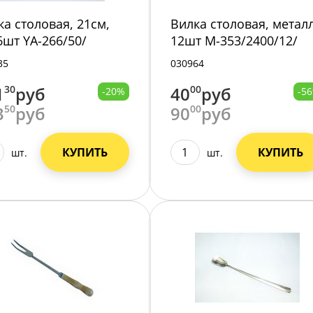
ка столовая, 21см,
Вилка столовая, метал
 6шт YA-266/50/
12шт М-353/2400/12/
35
030964
1
30
руб
40
00
руб
-20%
-5
3
50
руб
90
00
руб
КУПИТЬ
КУПИТЬ
шт.
шт.