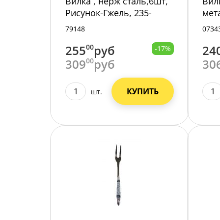
Вилка , нерж сталь,6шт,
Вил
Рисунок-Гжель, 235-
мет
367/100/
/600
79148
0734
255
00
руб
24
-17%
309
00
руб
30
КУПИТЬ
шт.