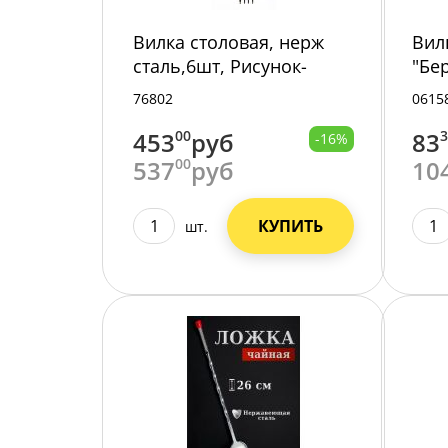
Вилка столовая, нерж
Вил
сталь,6шт, Рисунок-
"Бе
Волна, (047258)/100/
76802
0615
453
00
руб
83
-16%
537
00
руб
10
КУПИТЬ
шт.