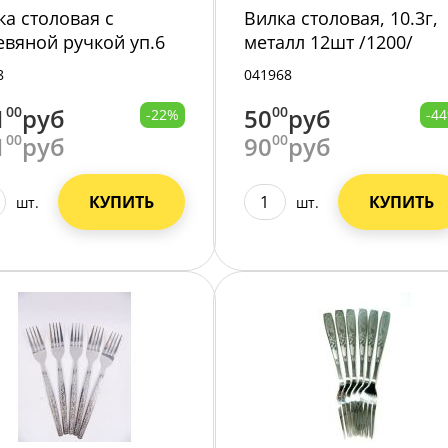
ка столовая с
Вилка столовая, 10.3г,
евяной ручкой уп.6
металл 12шт /1200/
 дерево/металл
8
041968
07-116 /144/
1
00
руб
50
00
руб
-22%
-4
1
00
руб
90
00
руб
КУПИТЬ
КУПИТЬ
шт.
шт.