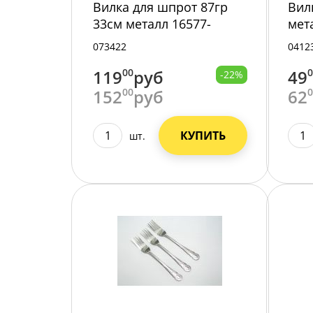
Вилка для шпрот 87гр
Вил
33см металл 16577-
мет
4/10/240/
073422
0412
119
00
руб
49
-22%
152
00
руб
62
КУПИТЬ
шт.