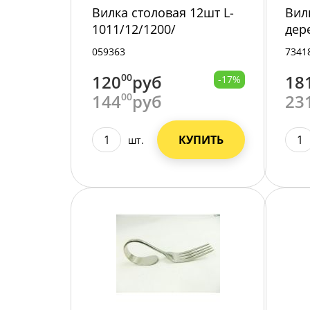
Вилка столовая 12шт L-
Вил
1011/12/1200/
дер
шт.
059363
7341
164
120
00
руб
18
-17%
144
00
руб
23
КУПИТЬ
шт.