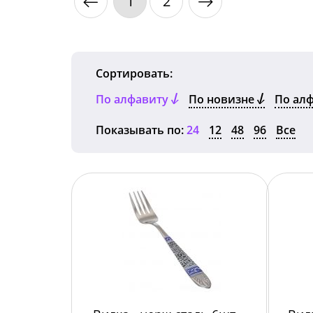
1
2
Сортировать:
По алфавиту
По новизне
По ал
Показывать по:
24
12
48
96
Все