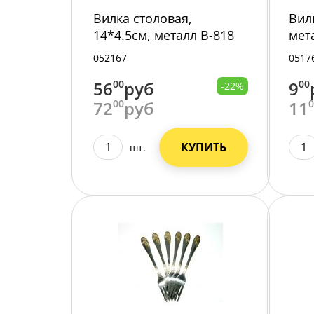
Вилка столовая,
Вил
14*4.5см, металл B-818
мет
/600/1
052167
0517
56
00
руб
9
00
-22%
72
00
руб
11
КУПИТЬ
шт.