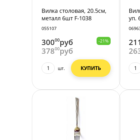
Вилка столовая, 20.5см,
Вил
металл 6шт F-1038
уп.
/600/6/
055107
0696
300
00
руб
21
-21%
378
00
руб
26
КУПИТЬ
шт.