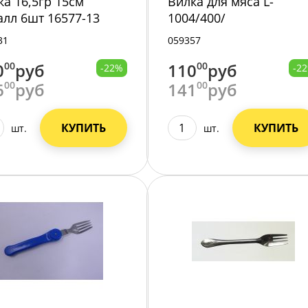
ка 16,5гр 15см
Вилка для мяса L-
алл 6шт 16577-13
1004/400/
/6/
31
059357
0
00
руб
110
00
руб
-22%
-2
6
00
руб
141
00
руб
КУПИТЬ
КУПИТЬ
шт.
шт.