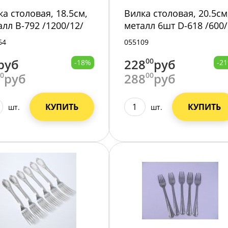
ка столовая, 18.5см,
Вилка столовая, 20.5см
алл B-792 /1200/12/
металл 6шт D-618 /600/
64
055109
руб
228
00
руб
-18%
-2
00
руб
288
00
руб
КУПИТЬ
КУПИТЬ
шт.
шт.