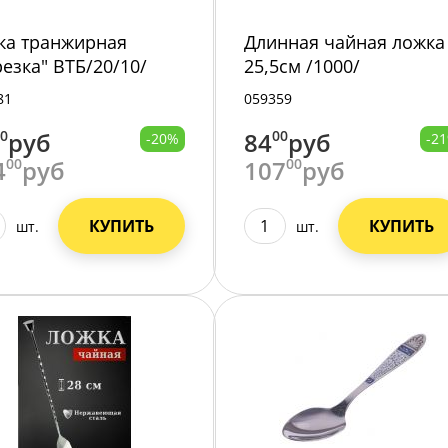
ка транжирная
Длинная чайная ложка
резка" ВТБ/20/10/
25,5см /1000/
81
059359
30
руб
84
00
руб
-20%
-2
4
00
руб
107
00
руб
КУПИТЬ
КУПИТЬ
шт.
шт.