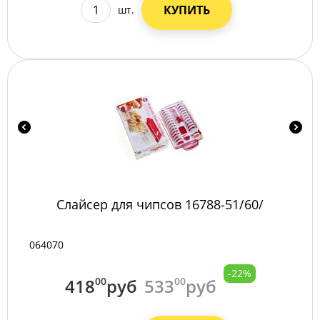
КУПИТЬ
шт.
Слайсер для чипсов 16788-51/60/
064070
-22%
418
00
руб
533
00
руб