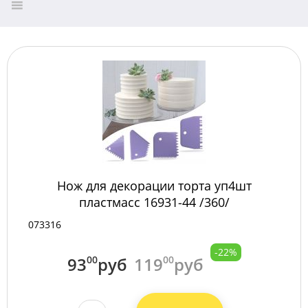
Нож для декорации торта уп4шт
пластмасс 16931-44 /360/
073316
-22%
93
00
руб
119
00
руб