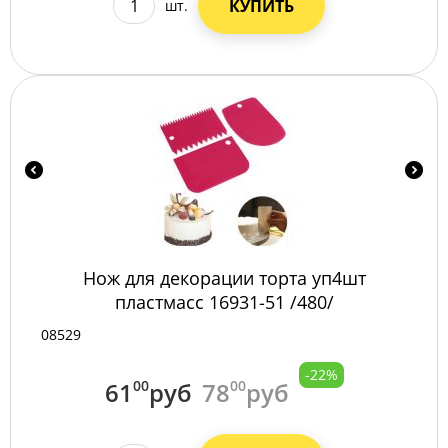
КУПИТЬ
шт.
Нож для декорации торта уп4шт
пластмасс 16931-51 /480/
08529
-22%
61
00
руб
78
00
руб