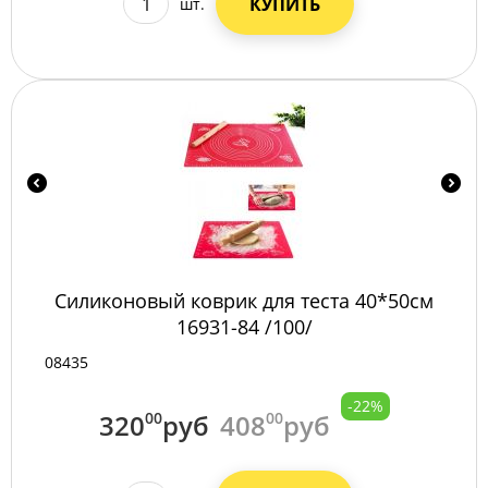
КУПИТЬ
шт.
Силиконовый коврик для теста 40*50см
16931-84 /100/
08435
-22%
320
00
руб
408
00
руб