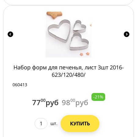
Набор форм для печенья, лист 3шт 2016-
623/120/480/
060413
-21%
77
00
руб
98
00
руб
КУПИТЬ
шт.