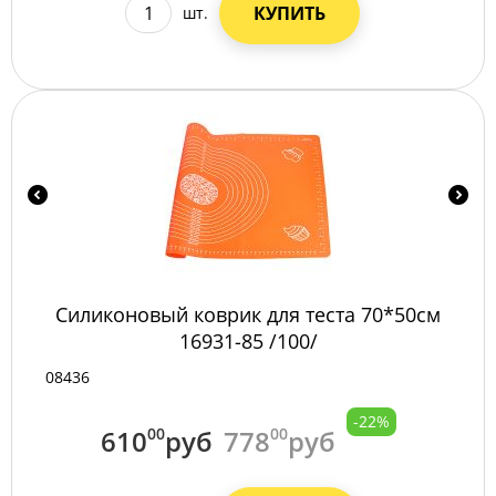
КУПИТЬ
шт.
Силиконовый коврик для теста 70*50см
16931-85 /100/
08436
-22%
610
00
руб
778
00
руб