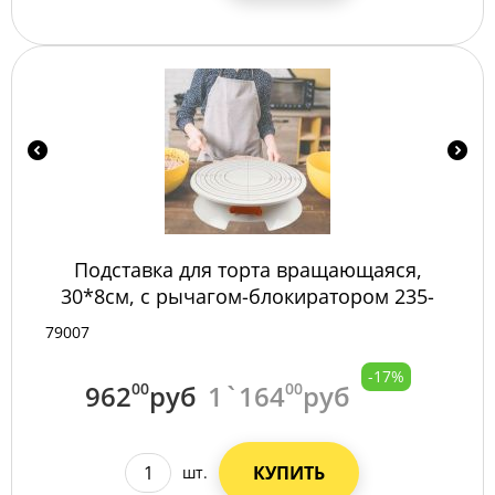
Подставка для торта вращающаяся,
30*8см, с рычагом-блокиратором 235-
215/24/
79007
-17%
962
00
руб
1`164
00
руб
КУПИТЬ
шт.