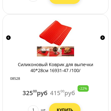
Силиконовый Коврик для выпечки
40*28см 16931-47 /100/
08528
-22%
325
00
руб
415
00
руб
КУПИТЬ
шт.