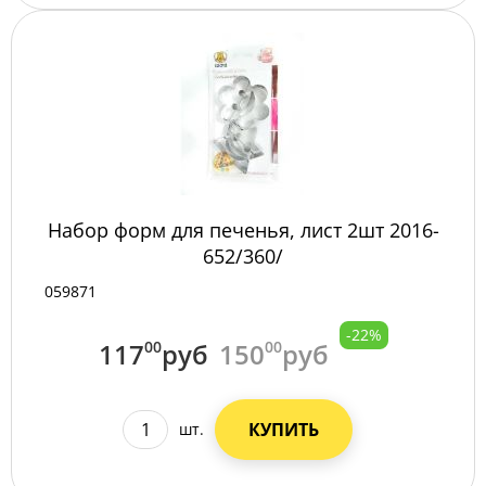
Набор форм для печенья, лист 2шт 2016-
652/360/
059871
-22%
117
00
руб
150
00
руб
КУПИТЬ
шт.