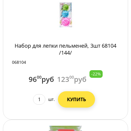
Набор для лепки пельменей, 3шт 68104
/144/
068104
-22%
96
00
руб
123
00
руб
КУПИТЬ
шт.