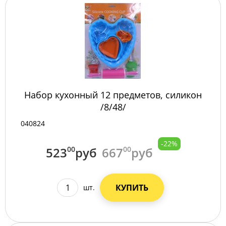
Набор кухонный 12 предметов, силикон
/8/48/
040824
-22%
523
00
руб
667
00
руб
КУПИТЬ
шт.