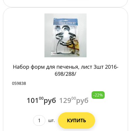
Набор форм для печенья, лист 3шт 2016-
698/288/
059838
-22%
101
00
руб
129
00
руб
КУПИТЬ
шт.