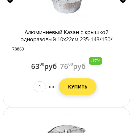
Алюминиевый Казан с крышкой
одноразовый 10х22см 235-143/150/
78869
-17%
63
00
руб
76
00
руб
КУПИТЬ
шт.