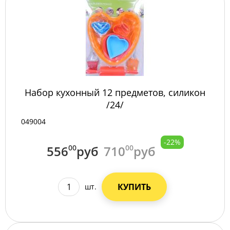
Набор кухонный 12 предметов, силикон
/24/
049004
-22%
556
00
руб
710
00
руб
КУПИТЬ
шт.