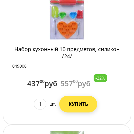
Набор кухонный 10 предметов, силикон
/24/
049008
-22%
437
00
руб
557
00
руб
КУПИТЬ
шт.