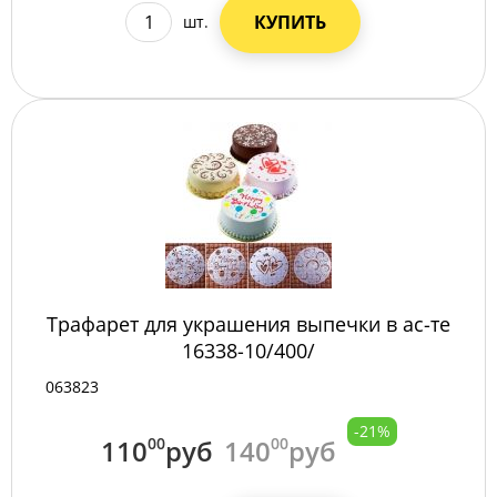
КУПИТЬ
шт.
Трафарет для украшения выпечки в ас-те
16338-10/400/
063823
-21%
110
00
руб
140
00
руб