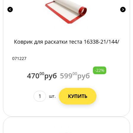
Коврик для раскатки теста 16338-21/144/
071227
-22%
470
00
руб
599
00
руб
КУПИТЬ
шт.