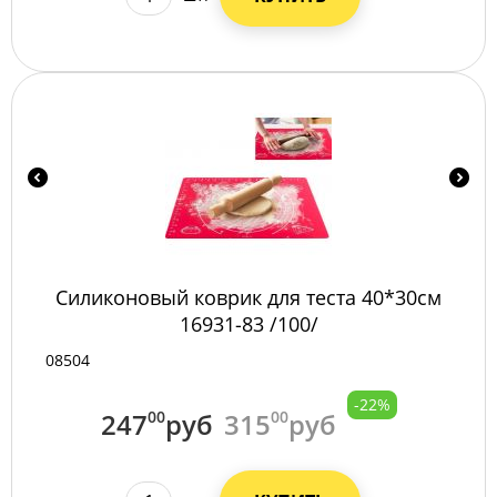
Силиконовый коврик для теста 40*30см
16931-83 /100/
08504
-22%
247
00
руб
315
00
руб