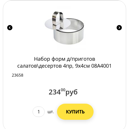
Набор форм д/приготов
салатов\десертов 4пр, 9х4см 08A4001
23658
234
00
руб
КУПИТЬ
шт.