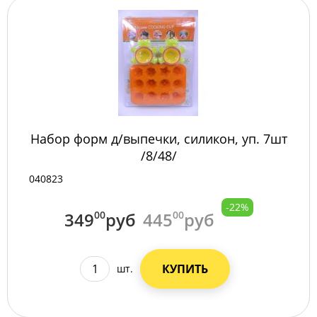
Набор форм д/выпечки, силикон, уп. 7шт
/8/48/
040823
-22%
349
00
руб
445
00
руб
КУПИТЬ
шт.