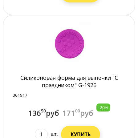
Силиконовая форма для выпечки "С
праздником" G-1926
061917
-20%
136
50
руб
171
00
руб
КУПИТЬ
шт.