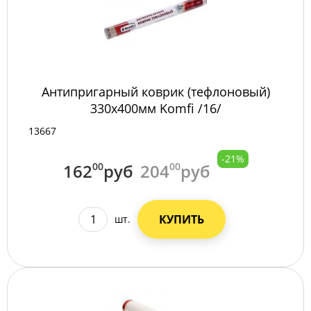
Антипригарный коврик (тефлоновый)
330х400мм Komfi /16/
13667
-21%
162
00
руб
204
00
руб
КУПИТЬ
шт.