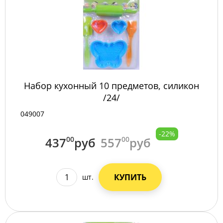
Набор кухонный 10 предметов, силикон
/24/
049007
-22%
437
00
руб
557
00
руб
КУПИТЬ
шт.