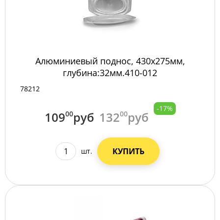
Алюминиевый поднос, 430х275мм,
глубина:32мм.410-012
78212
-17%
109
00
руб
132
00
руб
КУПИТЬ
шт.