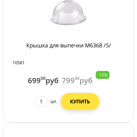
Крышка для выпечки М6368 /5/
10581
-13%
699
00
руб
799
00
руб
КУПИТЬ
шт.