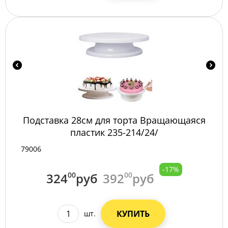
Подставка 28см для торта Вращающаяся
пластик 235-214/24/
79006
-17%
324
00
руб
392
00
руб
КУПИТЬ
шт.