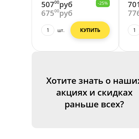
507
00
руб
70
-25%
675
00
руб
77
КУПИТЬ
шт.
Хотите знать о наши
акциях и скидках
раньше всех?