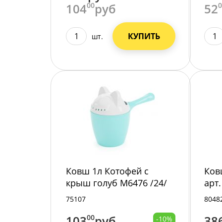
104
00
руб
52
КУПИТЬ
шт.
Ковш 1л Котофей с
Ковш
крыш голуб М6476 /24/
арт
75107
8048
103
00
руб
38
-10%