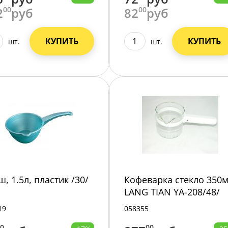
2
00
руб
82
00
руб
КУПИТЬ
КУПИТЬ
шт.
шт.
, 1.5л, пластик /30/
Кофеварка стекло 350
LANG TIAN YA-208/48/
19
058355
00
00