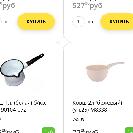
00
руб
527
00
руб
КУПИТЬ
КУПИТЬ
шт.
шт.
 1л. (белая) б/кр,
Ковш 2л (бежевый)
. 90104-072
(уп.25) М8338
2
79509
6
00
руб
72
00
руб
-15%
-1