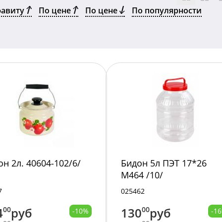
фавиту
По цене
По цене
По популярности
он 2л. 40604-102/6/
Бидон 5л ПЭТ 17*26
М464 /10/
7
025462
4
00
руб
130
00
руб
-10%
-1