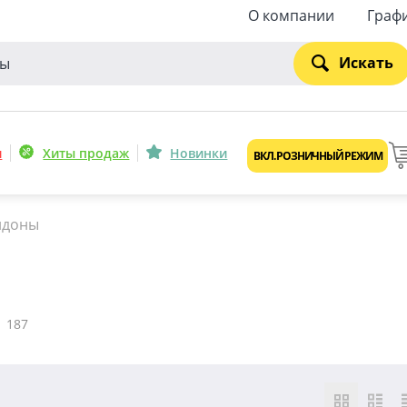
О компании
Граф
Искать
и
Хиты продаж
Новинки
ВКЛ. РОЗНИЧНЫЙ РЕЖИМ
идоны
187