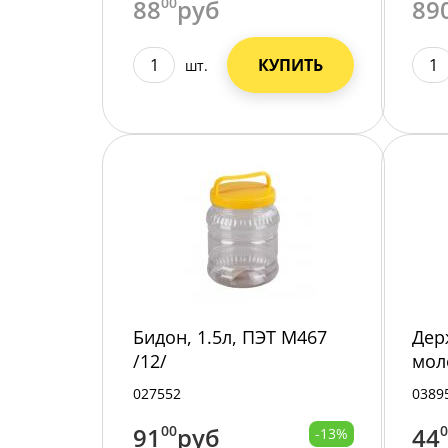
88
00
руб
89
КУПИТЬ
шт.
Бидон, 1.5л, ПЭТ М467
Дер
/12/
мол
М16
027552
0389
91
00
руб
44
-13%