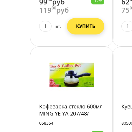
99
руб
62
-17%
119
00
руб
75
КУПИТЬ
шт.
Кофеварка стекло 600мл
Кув
MING YE YA-207/48/
058354
8050