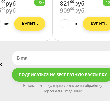
1
00
руб
821
00
руб
-10%
-1
6
00
руб
909
00
руб
КУПИТЬ
КУПИТЬ
шт.
шт.
х
ПОДПИСАТЬСЯ НА БЕСПЛАТНУЮ РАССЫЛКУ
Нажимая кнопку, я даю согласие на обработку
Персональных данных.