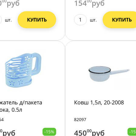
0
00
руб
154
00
руб
КУПИТЬ
КУПИТЬ
шт.
шт.
жатель д/пакета
Ковш 1,5л, 20-2008
ока, 0.5л
66/6/36/
54
82097
00
руб
450
00
руб
-15%
-1