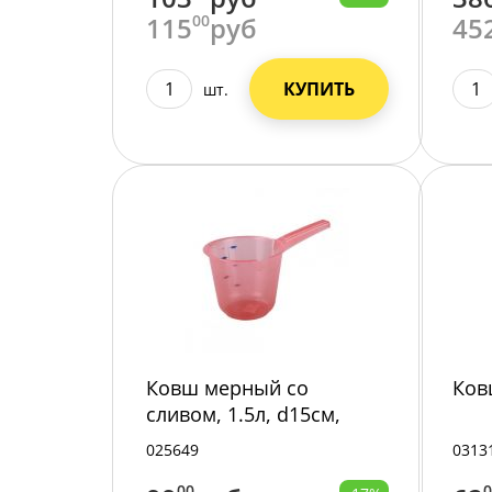
115
00
руб
45
КУПИТЬ
шт.
Ковш мерный со
Ковш
сливом, 1.5л, d15см,
пластик М366 /20/
025649
0313
00