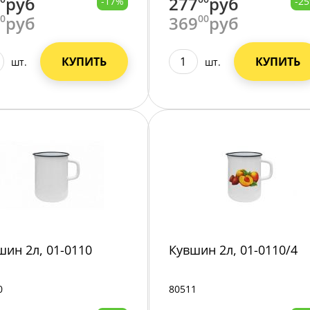
руб
277
руб
-17%
-2
00
руб
369
00
руб
КУПИТЬ
КУПИТЬ
шт.
шт.
шин 2л, 01-0110
Кувшин 2л, 01-0110/4
0
80511