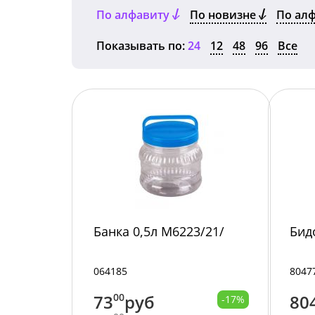
По алфавиту
По новизне
По ал
Показывать по:
24
12
48
96
Все
Банка 0,5л М6223/21/
Бид
064185
8047
73
00
руб
80
-17%