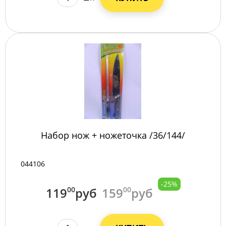
Набор нож + ножеточка /36/144/
044106
-25%
119
00
руб
159
00
руб