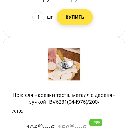
КУПИТЬ
шт.
Нож для нарезки теста, металл с деревян
ручкой, BV6231(044976)/200/
76195
-29%
106
00
руб
150
00
руб