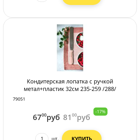
Кондитерская лопатка с ручкой
метал+пластик 32см 235-259 /288/
79051
-17%
67
00
руб
81
00
руб
КУПИТЬ
шт.