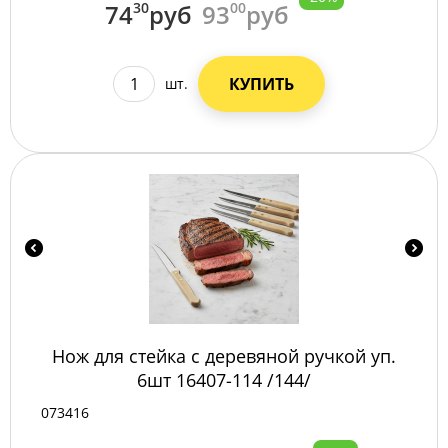
74
30
руб
93
00
руб
КУПИТЬ
шт.
Нож для стейка с деревяной ручкой уп.
6шт 16407-114 /144/
073416