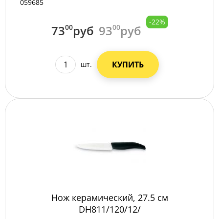
059685
-22%
73
00
руб
93
00
руб
КУПИТЬ
шт.
Нож керамический, 27.5 см
DH811/120/12/