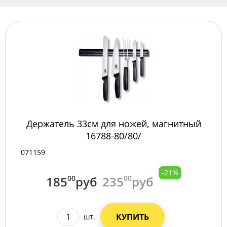
Держатель 33см для ножей, магнитный
16788-80/80/
071159
-21%
185
00
руб
235
00
руб
КУПИТЬ
шт.