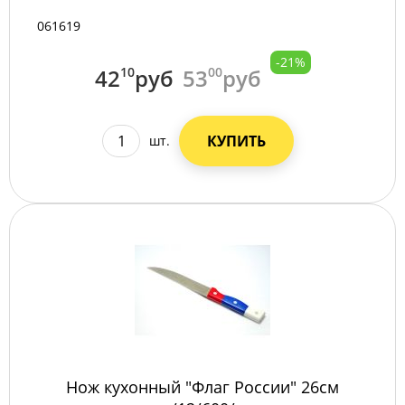
061619
-21%
42
10
руб
53
00
руб
КУПИТЬ
шт.
Нож кухонный "Флаг России" 26см