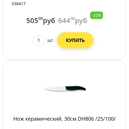
038417
-22%
505
00
руб
644
00
руб
КУПИТЬ
шт.
Нож керамический, 30см DH806 /25/100/