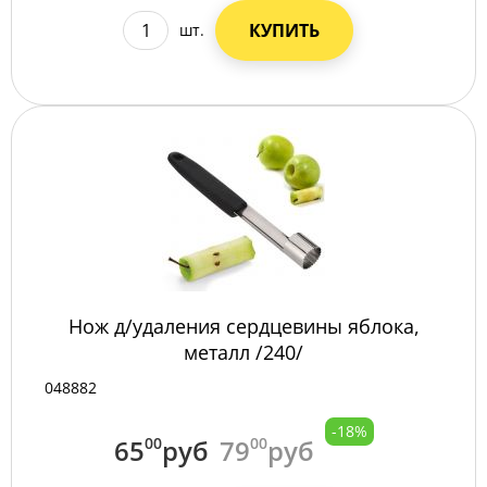
КУПИТЬ
шт.
Нож д/удаления сердцевины яблока,
металл /240/
048882
-18%
65
00
руб
79
00
руб