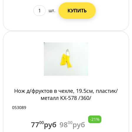
КУПИТЬ
шт.
Нож д/фруктов в чехле, 19.5см, пластик/
металл KX-578 /360/
053089
-21%
77
00
руб
98
00
руб