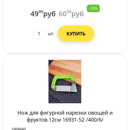
-18%
49
00
руб
60
00
руб
КУПИТЬ
шт.
Нож для фигурной нарезки овощей и
фруктов.12см 16931-52 /400/6/
049446