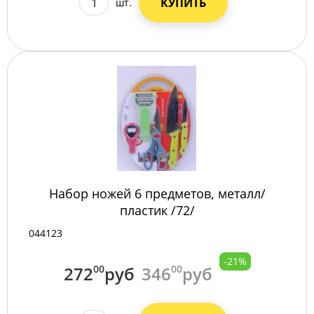
КУПИТЬ
шт.
Набор ножей 6 предметов, металл/
пластик /72/
044123
-21%
272
00
руб
346
00
руб