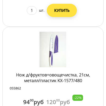
КУПИТЬ
шт.
Нож д/фруктов+овощечистка, 21см,
металл/пластик KX-1577/480
055862
-22%
94
00
руб
120
00
руб