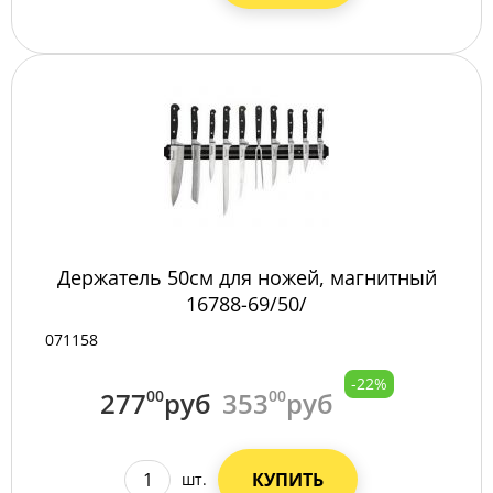
Держатель 50см для ножей, магнитный
16788-69/50/
071158
-22%
277
00
руб
353
00
руб
КУПИТЬ
шт.