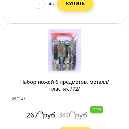
КУПИТЬ
шт.
Набор ножей 6 предметов, металл/
пластик /72/
044137
-21%
267
00
руб
340
00
руб