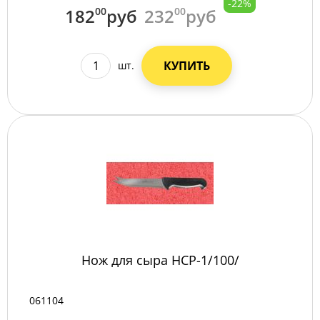
-22%
182
00
руб
232
00
руб
КУПИТЬ
шт.
Нож для сыра НСР-1/100/
061104