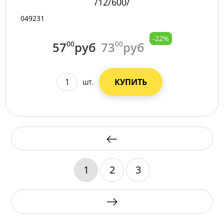
/12/600/
049231
-22%
57
00
руб
73
00
руб
КУПИТЬ
шт.
1
2
3