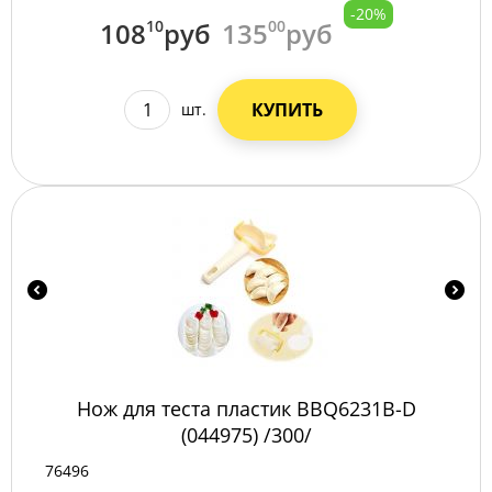
-20%
108
10
руб
135
00
руб
КУПИТЬ
шт.
Нож для теста пластик BBQ6231B-D
(044975) /300/
76496