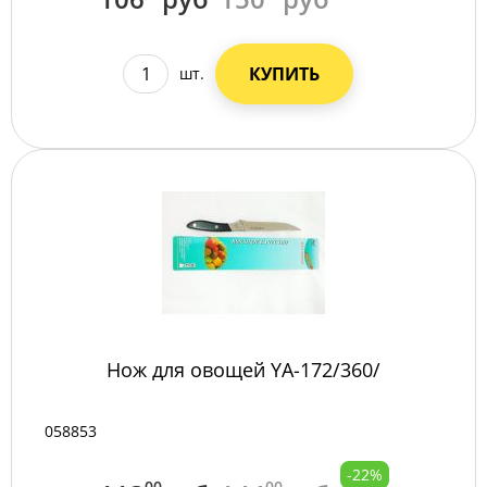
КУПИТЬ
шт.
Нож для овощей YA-172/360/
058853
-22%
00
00