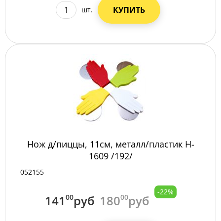
КУПИТЬ
шт.
Нож д/пиццы, 11см, металл/пластик H-
1609 /192/
052155
-22%
141
00
руб
180
00
руб