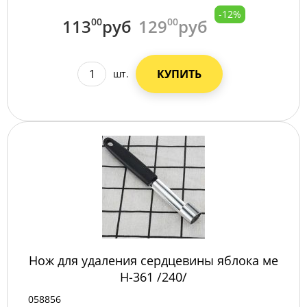
-12%
113
00
руб
129
00
руб
КУПИТЬ
шт.
Нож для удаления сердцевины яблока ме
Н-361 /240/
058856