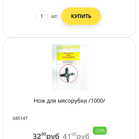
КУПИТЬ
шт.
Нож для мясорубки /1000/
045147
-22%
32
00
руб
41
00
руб