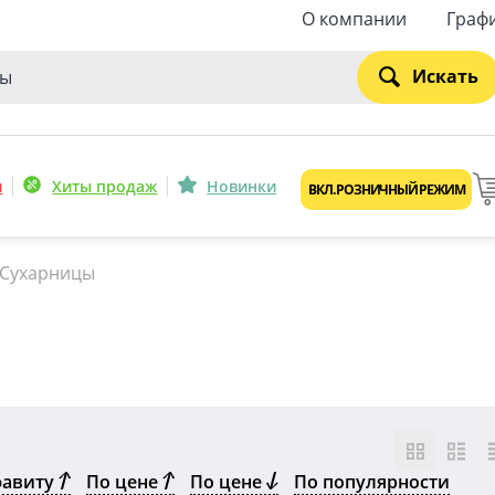
О компании
Граф
Искать
и
Хиты продаж
Новинки
ВКЛ. РОЗНИЧНЫЙ РЕЖИМ
Сухарницы
фавиту
По цене
По цене
По популярности