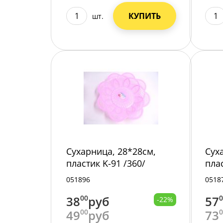
КУПИТЬ
шт.
Сухарница, 28*28см,
Сух
пластик K-91 /360/
плас
051896
0518
38
00
руб
57
-22%
49
00
руб
73