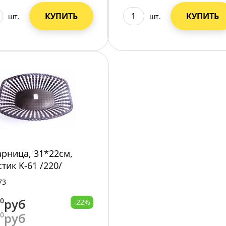
КУПИТЬ
КУПИТЬ
шт.
шт.
арница, 31*22см,
тик K-61 /220/
73
00
руб
-22%
00
руб