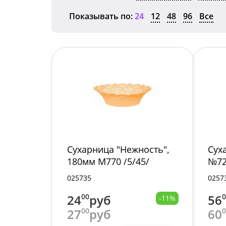
Показывать по:
24
12
48
96
Все
Сухарница "Нежность",
Сух
180мм М770 /5/45/
№72
025735
0257
24
00
руб
56
-11%
27
00
руб
60