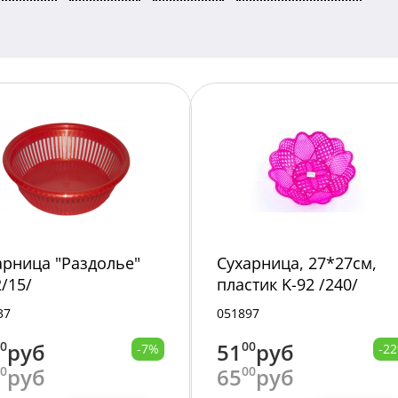
арница "Раздолье"
Сухарница, 27*27см,
/15/
пластик K-92 /240/
37
051897
00
руб
51
00
руб
-7%
-2
00
руб
65
00
руб