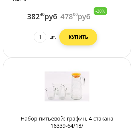
-20%
382
40
руб
478
00
руб
КУПИТЬ
шт.
Набор питьевой: графин, 4 стакана
16339-64/18/