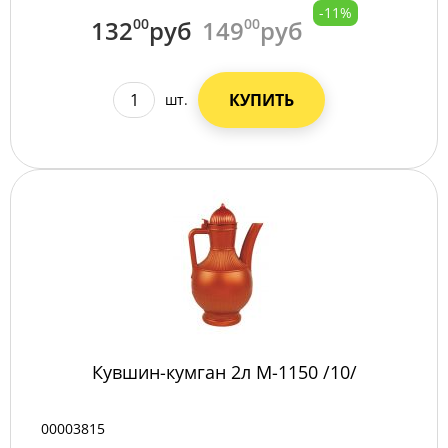
-11%
132
00
руб
149
00
руб
КУПИТЬ
шт.
Кувшин-кумган 2л М-1150 /10/
00003815