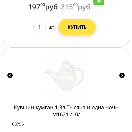
-8%
197
00
руб
215
00
руб
КУПИТЬ
шт.
Кувшин-кумган 1,3л Тысяча и одна ночь
М1621 /10/
08756