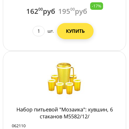
-17%
162
00
руб
195
00
руб
КУПИТЬ
шт.
Набор питьевой "Мозаика": кувшин, 6
стаканов М5582/12/
062110