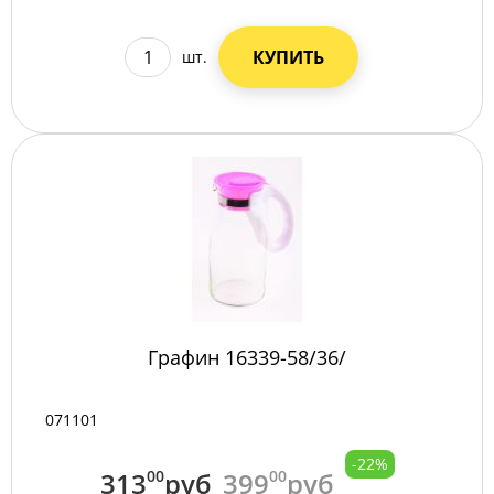
КУПИТЬ
шт.
Графин 16339-58/36/
071101
-22%
313
00
руб
399
00
руб