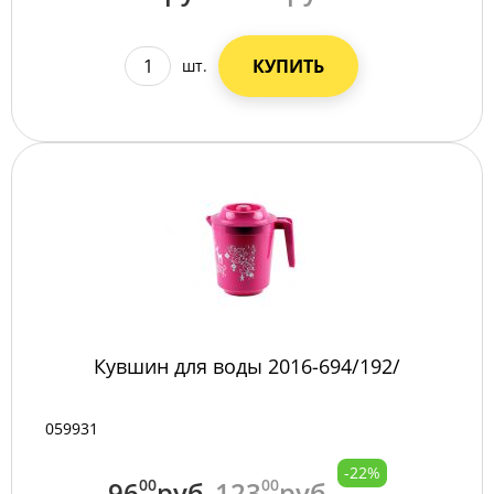
КУПИТЬ
шт.
Кувшин для воды 2016-694/192/
059931
-22%
96
00
руб
123
00
руб