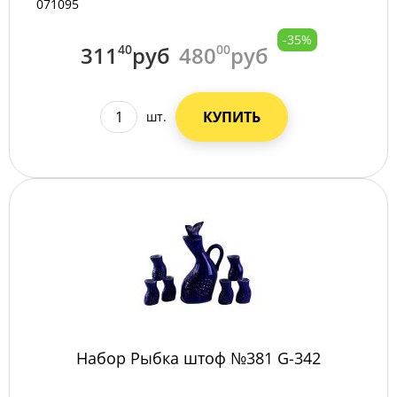
071095
-35%
311
40
руб
480
00
руб
КУПИТЬ
шт.
Набор Рыбка штоф №381 G-342