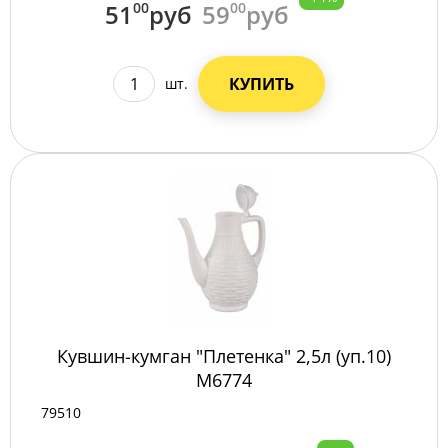
51
00
руб
59
00
руб
КУПИТЬ
шт.
Кувшин-кумган "Плетенка" 2,5л (уп.10)
М6774
79510