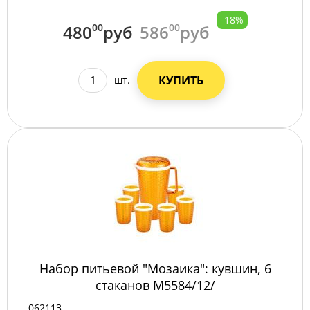
-18%
480
00
руб
586
00
руб
КУПИТЬ
шт.
Набор питьевой "Мозаика": кувшин, 6
стаканов М5584/12/
062113