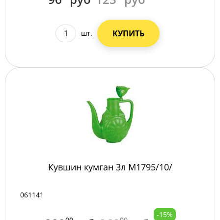
КУПИТЬ
шт.
Кувшин кумган 3л М1795/10/
061141
-15%
00
00