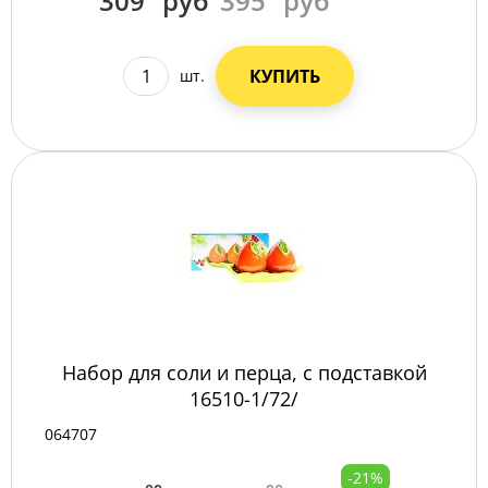
309
руб
395
руб
КУПИТЬ
шт.
Набор для соли и перца, с подставкой
16510-1/72/
064707
-21%