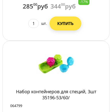
-17%
285
00
руб
344
00
руб
КУПИТЬ
шт.
Набор контейнеров для специй, 3шт
35196-53/60/
064799