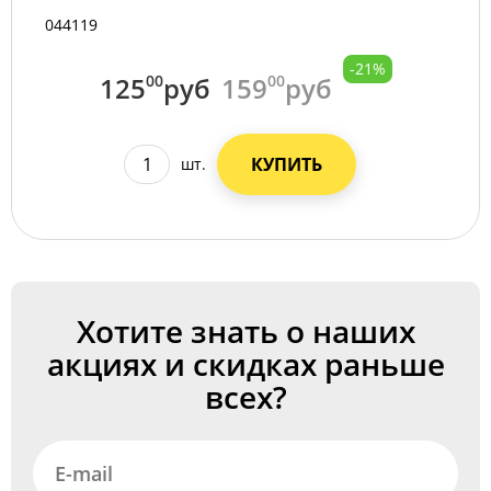
044119
-21%
125
00
руб
159
00
руб
КУПИТЬ
шт.
Хотите знать о наших
акциях и скидках раньше
всех?