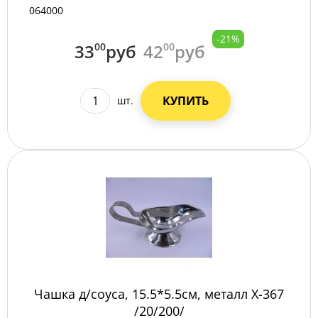
064000
-21%
33
00
руб
42
00
руб
КУПИТЬ
шт.
Чашка д/соуса, 15.5*5.5см, металл X-367
/20/200/