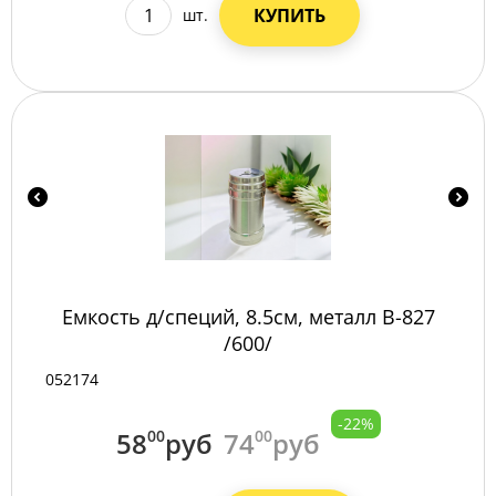
КУПИТЬ
шт.
Емкость д/специй, 8.5см, металл B-827
/600/
052174
-22%
58
00
руб
74
00
руб