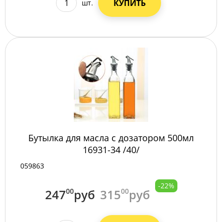
КУПИТЬ
шт.
Бутылка для масла с дозатором 500мл
16931-34 /40/
059863
-22%
247
00
руб
315
00
руб