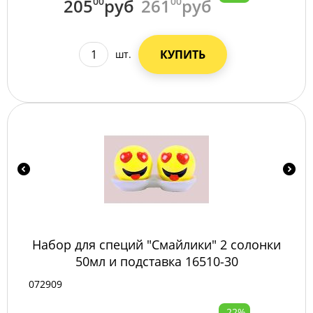
205
00
руб
261
00
руб
КУПИТЬ
шт.
Набор для специй "Смайлики" 2 солонки
50мл и подставка 16510-30
072909
-22%