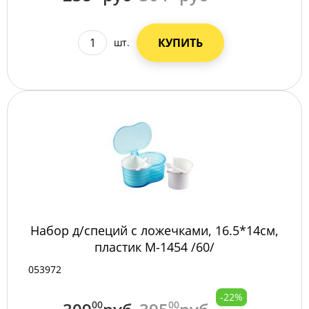
КУПИТЬ
шт.
Набор д/специй с ложечками, 16.5*14см,
пластик M-1454 /60/
053972
-22%
00
00