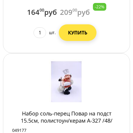
-22%
164
00
руб
209
00
руб
КУПИТЬ
шт.
Набор соль-перец Повар на подст
15.5см, полистоун/керам A-327 /48/
049177