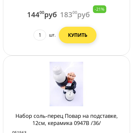
-21%
144
00
руб
183
00
руб
КУПИТЬ
шт.
Набор соль-перец Повар на подставке,
12см, керамика 0947В /36/
051563