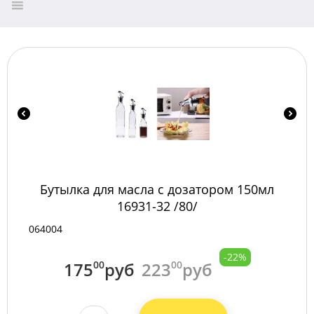
Бутылка для масла с дозатором 150мл
16931-32 /80/
064004
-22%
175
00
руб
223
00
руб