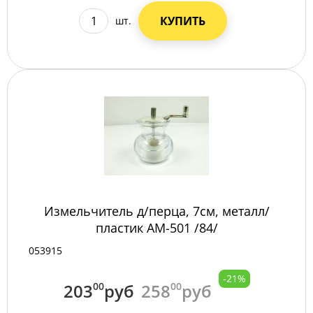
КУПИТЬ
шт.
Измельчитель д/перца, 7см, металл/
пластик AM-501 /84/
053915
-21%
203
00
руб
258
00
руб