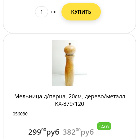
КУПИТЬ
шт.
Мельница д/перца, 20см, дерево/металл
KX-879/120
056030
-22%
299
00
руб
382
00
руб