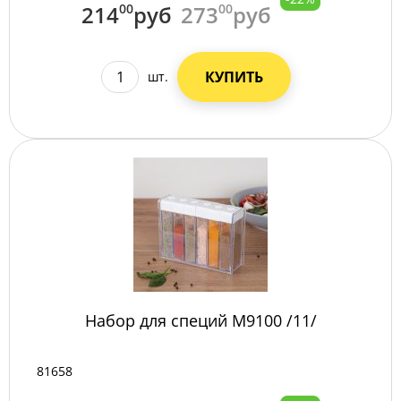
214
00
руб
273
00
руб
КУПИТЬ
шт.
Набор для специй М9100 /11/
81658