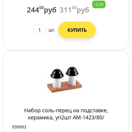
-22%
244
00
руб
311
00
руб
КУПИТЬ
шт.
Набор соль-перец на подставке,
керамика, уп2шт AM-1423/80/
039993