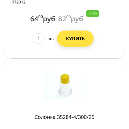
072912
-22%
64
00
руб
82
00
руб
КУПИТЬ
шт.
Солонка 35284-4/300/25