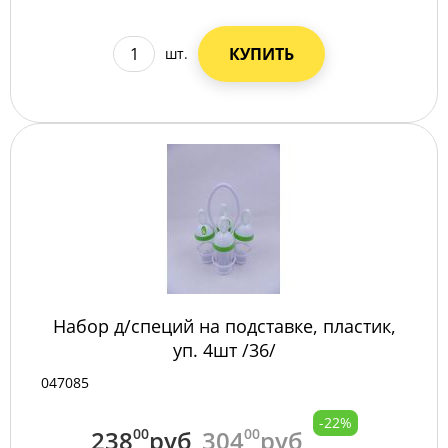
КУПИТЬ
шт.
Набор д/специй на подставке, пластик,
уп. 4шт /36/
047085
-22%
238
00
руб
304
00
руб