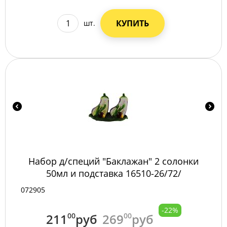
КУПИТЬ
шт.
Набор д/специй "Баклажан" 2 солонки
50мл и подставка 16510-26/72/
072905
-22%
211
00
руб
269
00
руб