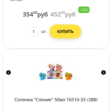
-22%
354
00
руб
452
00
руб
КУПИТЬ
шт.
Солонка "Слоник" 50мл 16510-33 /288/