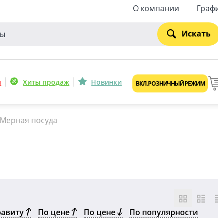
О компании
Граф
Искать
и
Хиты продаж
Новинки
ВКЛ. РОЗНИЧНЫЙ РЕЖИМ
Мерная посуда
фавиту
По цене
По цене
По популярности