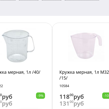
жка мерная, 1л /40/
Кружка мерная, 1л М3
/15/
22
10584
00
руб
118
00
руб
-9%
-1
00
руб
131
00
руб