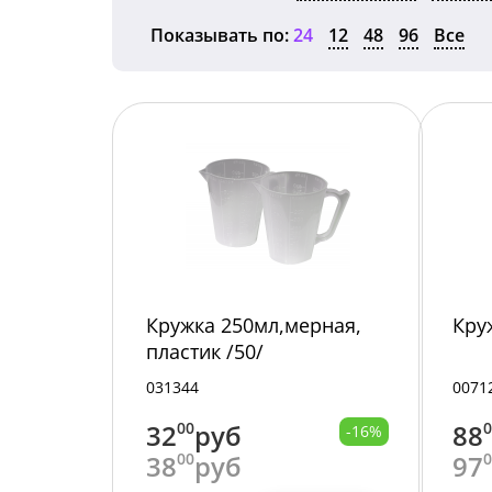
Показывать по:
24
12
48
96
Все
Кружка 250мл,мерная,
Кру
пластик /50/
031344
0071
32
00
руб
88
-16%
38
00
руб
97