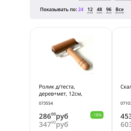
Показывать по:
24
12
48
96
Все
Ролик д/теста,
Ска
дерев+мет, 12см,
ADH400008, (037297)
073554
0710
/24/48/
286
00
руб
45
-18%
347
00
руб
60