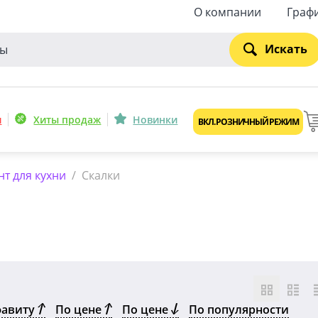
О компании
Граф
Искать
и
Хиты продаж
Новинки
ВКЛ. РОЗНИЧНЫЙ РЕЖИМ
т для кухни
/
Скалки
фавиту
По цене
По цене
По популярности