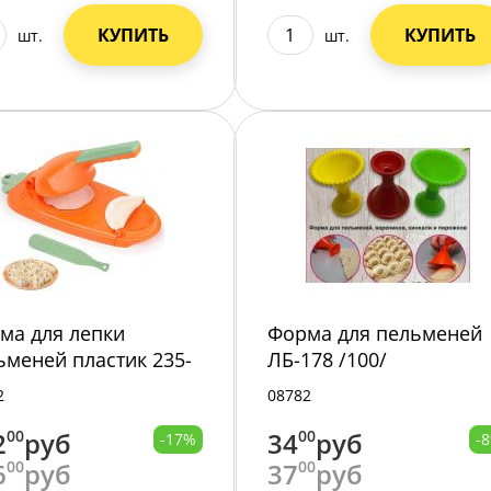
КУПИТЬ
КУПИТЬ
шт.
шт.
ма для лепки
Форма для пельменей
ьменей пластик 235-
ЛБ-178 /100/
/80/
2
08782
2
00
руб
34
00
руб
-17%
-
6
00
руб
37
00
руб