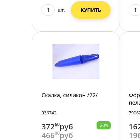
КУПИТЬ
шт.
Скалка, силикон /72/
Фор
пел
271 
036742
7906
372
60
руб
16
-20%
466
00
руб
19