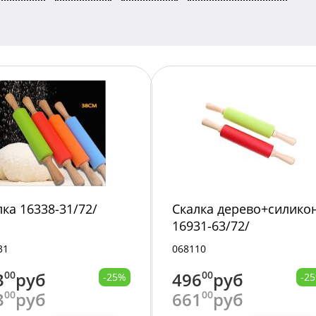
лка 16338-31/72/
Скалка дерево+силико
16931-63/72/
31
068110
3
00
руб
496
00
руб
-25%
-2
3
00
руб
661
00
руб