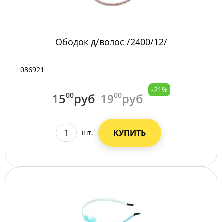
Ободок д/волос /2400/12/
036921
-21%
15
00
руб
19
00
руб
КУПИТЬ
шт.