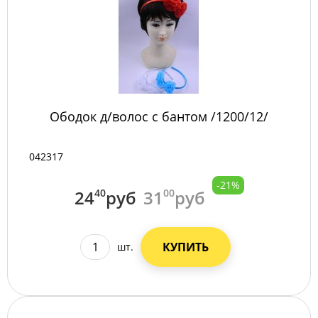
Ободок д/волос с бантом /1200/12/
042317
-21%
24
40
руб
31
00
руб
КУПИТЬ
шт.