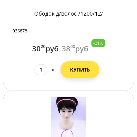
Ободок д/волос /1200/12/
036878
-21%
30
20
руб
38
00
руб
КУПИТЬ
шт.