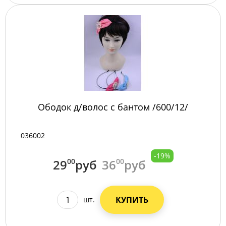
Ободок д/волос с бантом /600/12/
036002
-19%
29
00
руб
36
00
руб
КУПИТЬ
шт.