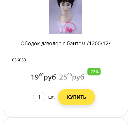
Ободок д/волос с бантом /1200/12/
036033
-22%
19
60
руб
25
00
руб
КУПИТЬ
шт.