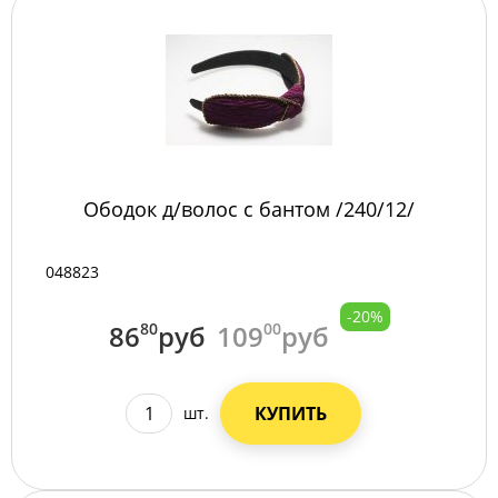
Ободок д/волос с бантом /240/12/
048823
-20%
86
80
руб
109
00
руб
КУПИТЬ
шт.