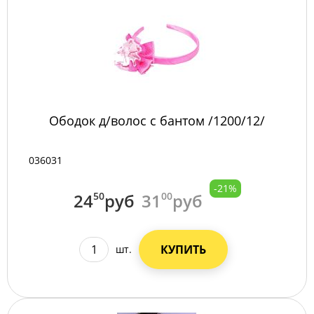
Ободок д/волос с бантом /1200/12/
036031
-21%
24
50
руб
31
00
руб
КУПИТЬ
шт.