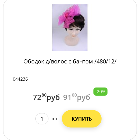
Ободок д/волос с бантом /480/12/
044236
-20%
72
80
руб
91
00
руб
КУПИТЬ
шт.