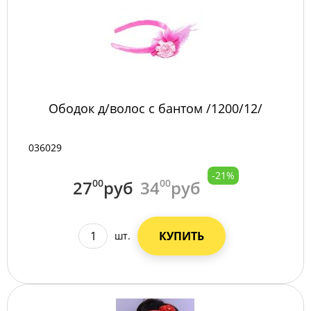
Ободок д/волос с бантом /1200/12/
036029
-21%
27
00
руб
34
00
руб
КУПИТЬ
шт.