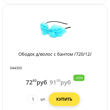
Ободок д/волос с бантом /720/12/
044350
-20%
72
60
руб
91
00
руб
КУПИТЬ
шт.