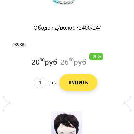
Ободок д/волос /2400/24/
039882
-20%
20
90
руб
26
00
руб
КУПИТЬ
шт.