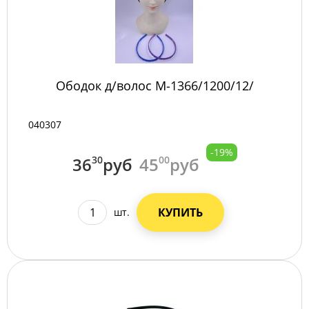
Ободок д/волос М-1366/1200/12/
040307
-19%
36
30
руб
45
00
руб
КУПИТЬ
шт.