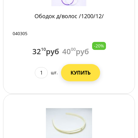
Ободок д/волос /1200/12/
040305
-20%
32
10
руб
40
00
руб
КУПИТЬ
шт.