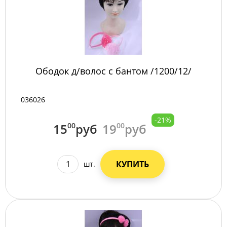
Ободок д/волос с бантом /1200/12/
036026
-21%
15
00
руб
19
00
руб
КУПИТЬ
шт.