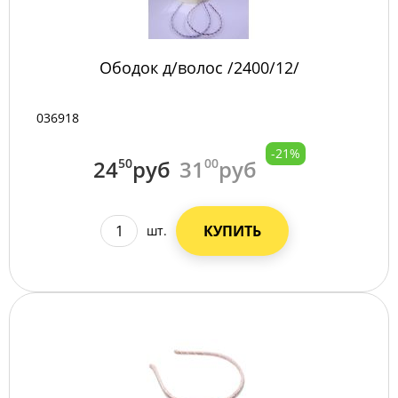
Ободок д/волос /2400/12/
036918
-21%
24
50
руб
31
00
руб
КУПИТЬ
шт.