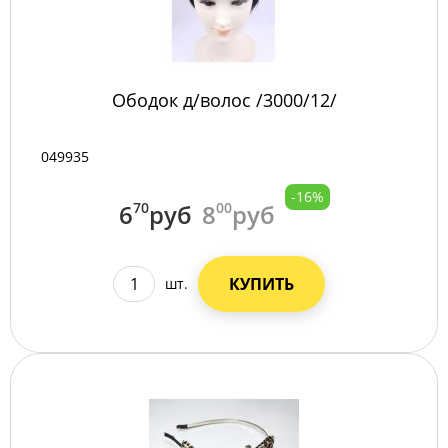
Ободок д/волос /3000/12/
049935
-16%
6
70
руб
8
00
руб
КУПИТЬ
шт.