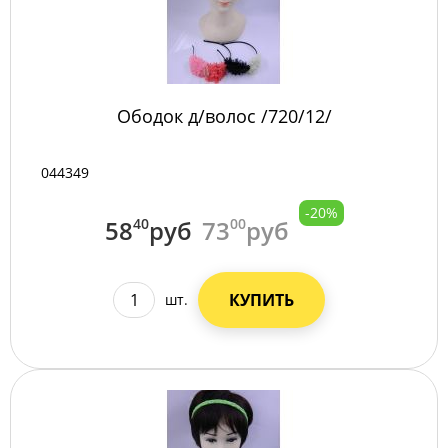
Ободок д/волос /720/12/
044349
-20%
58
40
руб
73
00
руб
КУПИТЬ
шт.