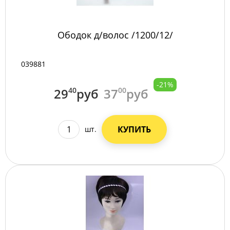
Ободок д/волос /1200/12/
039881
-21%
29
40
руб
37
00
руб
КУПИТЬ
шт.