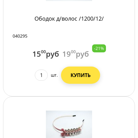
Ободок д/волос /1200/12/
040295
-21%
15
00
руб
19
00
руб
КУПИТЬ
шт.