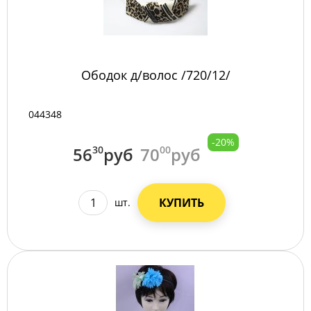
Ободок д/волос /720/12/
044348
-20%
56
30
руб
70
00
руб
КУПИТЬ
шт.