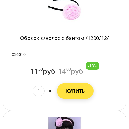
Ободок д/волос с бантом /1200/12/
036010
-18%
11
50
руб
14
00
руб
КУПИТЬ
шт.