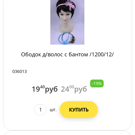
Ободок д/волос с бантом /1200/12/
036013
-19%
19
40
руб
24
00
руб
КУПИТЬ
шт.