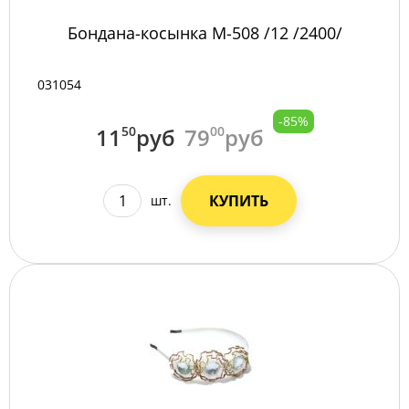
Бондана-косынка М-508 /12 /2400/
031054
-85%
11
50
руб
79
00
руб
КУПИТЬ
шт.