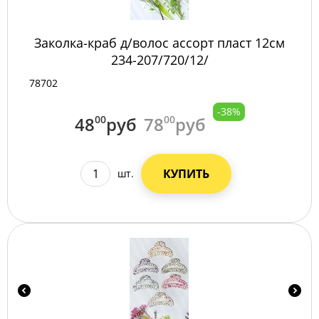
Заколка-краб д/волос ассорт пласт 12см
234-207/720/12/
78702
-38%
48
00
руб
78
00
руб
КУПИТЬ
шт.