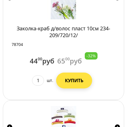
Заколка-краб д/волос пласт 10см 234-
209/720/12/
78704
-32%
44
00
руб
65
00
руб
КУПИТЬ
шт.