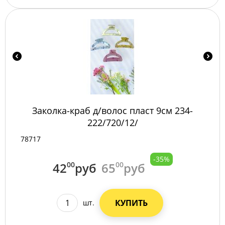
Заколка-краб д/волос пласт 9см 234-
222/720/12/
78717
-35%
42
00
руб
65
00
руб
КУПИТЬ
шт.