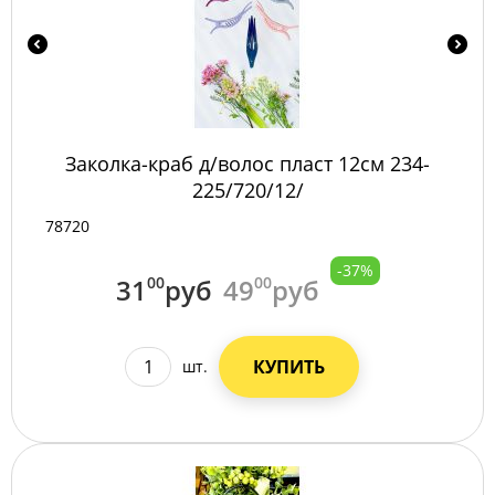
Заколка-краб д/волос пласт 12см 234-
225/720/12/
78720
-37%
31
00
руб
49
00
руб
КУПИТЬ
шт.