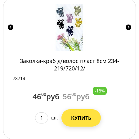
Заколка-краб д/волос пласт 8см 234-
219/720/12/
78714
-18%
46
00
руб
56
00
руб
КУПИТЬ
шт.