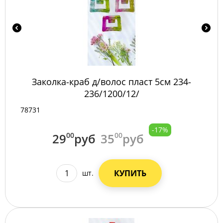
Заколка-краб д/волос пласт 5см 234-
236/1200/12/
78731
-17%
29
00
руб
35
00
руб
КУПИТЬ
шт.