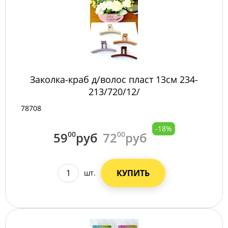
Заколка-краб д/волос пласт 13см 234-
213/720/12/
78708
-18%
59
00
руб
72
00
руб
КУПИТЬ
шт.