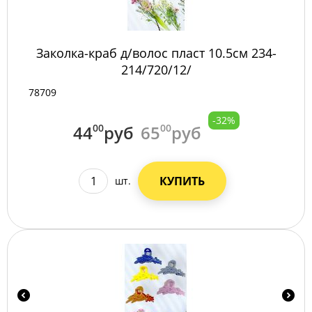
Заколка-краб д/волос пласт 10.5см 234-
214/720/12/
78709
-32%
44
00
руб
65
00
руб
КУПИТЬ
шт.