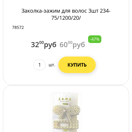
Заколка-зажим для волос 3шт 234-
75/1200/20/
78572
-47%
32
00
руб
60
00
руб
КУПИТЬ
шт.