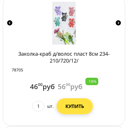
Заколка-краб д/волос пласт 8см 234-
210/720/12/
78705
-18%
46
00
руб
56
00
руб
КУПИТЬ
шт.