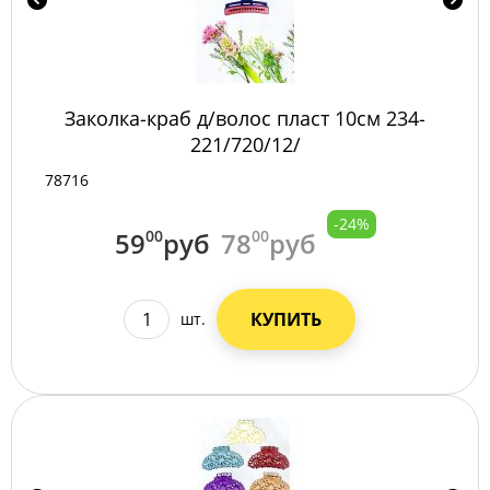
Заколка-краб д/волос пласт 10см 234-
221/720/12/
78716
-24%
59
00
руб
78
00
руб
КУПИТЬ
шт.