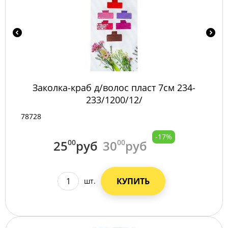
Заколка-краб д/волос пласт 7см 234-
233/1200/12/
78728
-17%
25
00
руб
30
00
руб
КУПИТЬ
шт.