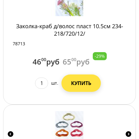
Заколка-краб д/волос пласт 10.5см 234-
218/720/12/
78713
-29%
46
00
руб
65
00
руб
КУПИТЬ
шт.