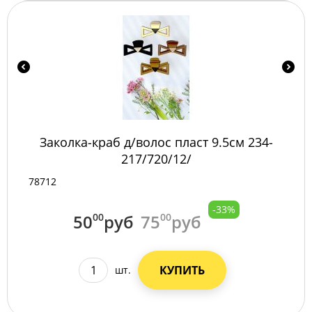
Заколка-краб д/волос пласт 9.5см 234-
217/720/12/
78712
-33%
50
00
руб
75
00
руб
КУПИТЬ
шт.