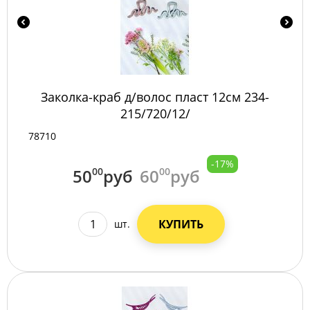
Заколка-краб д/волос пласт 12см 234-
215/720/12/
78710
-17%
50
00
руб
60
00
руб
КУПИТЬ
шт.