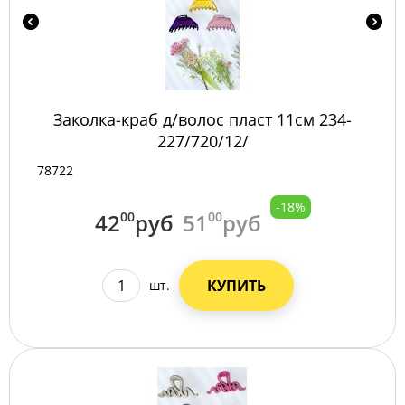
Заколка-краб д/волос пласт 11см 234-
227/720/12/
78722
-18%
42
00
руб
51
00
руб
КУПИТЬ
шт.