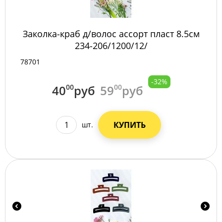
Заколка-краб д/волос ассорт пласт 8.5см
234-206/1200/12/
78701
-32%
40
00
руб
59
00
руб
КУПИТЬ
шт.