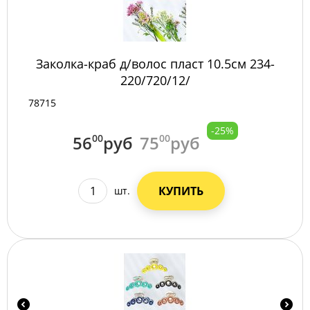
Заколка-краб д/волос пласт 10.5см 234-
220/720/12/
78715
-25%
56
00
руб
75
00
руб
КУПИТЬ
шт.