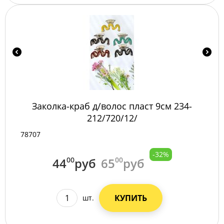
Заколка-краб д/волос пласт 9см 234-
212/720/12/
78707
-32%
44
00
руб
65
00
руб
КУПИТЬ
шт.