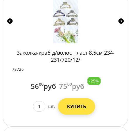
Заколка-краб д/волос пласт 8.5см 234-
231/720/12/
78726
-25%
56
00
руб
75
00
руб
КУПИТЬ
шт.