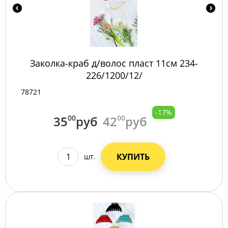
Заколка-краб д/волос пласт 11см 234-
226/1200/12/
78721
-17%
35
00
руб
42
00
руб
КУПИТЬ
шт.