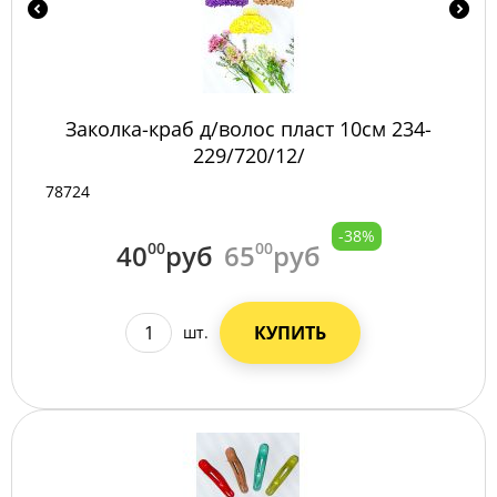
Заколка-краб д/волос пласт 10см 234-
229/720/12/
78724
-38%
40
00
руб
65
00
руб
КУПИТЬ
шт.