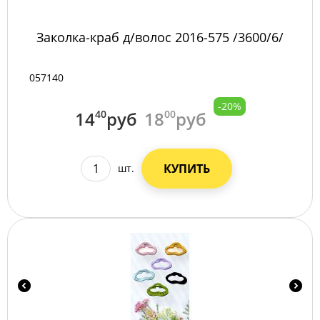
Заколка-краб д/волос 2016-575 /3600/6/
057140
-20%
14
40
руб
18
00
руб
КУПИТЬ
шт.