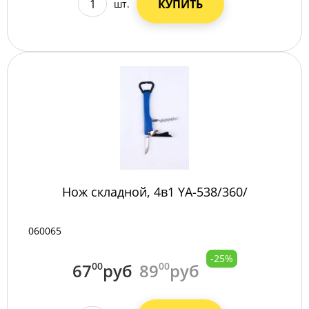
КУПИТЬ
шт.
Нож складной, 4в1 YA-538/360/
060065
-25%
67
00
руб
89
00
руб