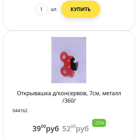
КУПИТЬ
шт.
Открывашка д/консервов, 7см, металл
/360/
044162
-25%
39
00
руб
52
00
руб