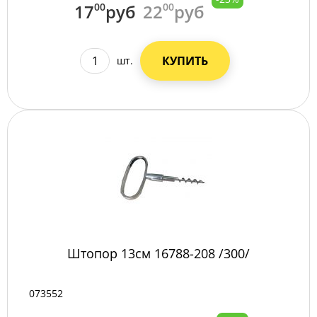
17
00
руб
22
00
руб
КУПИТЬ
шт.
Штопор 13см 16788-208 /300/
073552