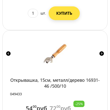
КУПИТЬ
шт.
Открывашка, 15см, металл/дерево 16931-
46 /500/10
049433
-25%
54
00
руб
72
00
руб