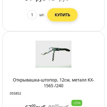
КУПИТЬ
шт.
Открывашка-штопор, 12см, металл KX-
1565 /240
055852
-25%
00
00