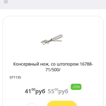
Консервный нож, со штопором 16788-
71/500/
071135
-25%
41
00
руб
55
00
руб