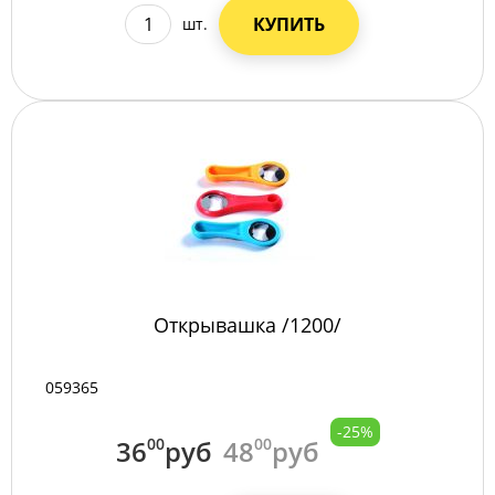
КУПИТЬ
шт.
Открывашка /1200/
059365
-25%
36
00
руб
48
00
руб