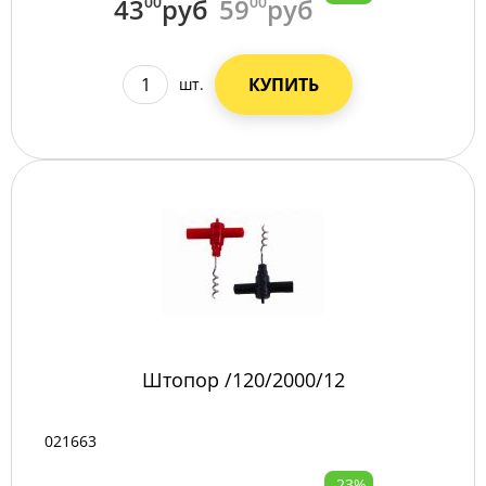
43
00
руб
59
00
руб
КУПИТЬ
шт.
Штопор /120/2000/12
021663
-23%