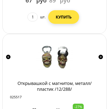
67
руб
89
руб
КУПИТЬ
шт.
Открывашкой с магнитом, металл/
пластик /12/288/
025517
-27%