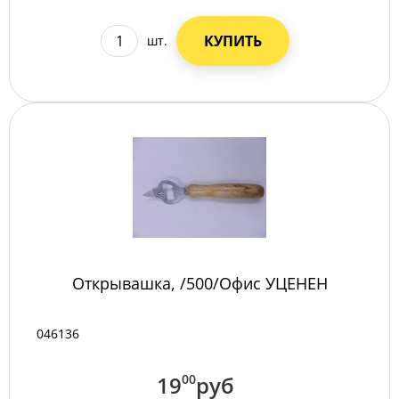
КУПИТЬ
шт.
Открывашка, /500/Офис УЦЕНЕН
046136
19
00
руб