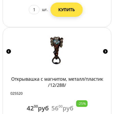
КУПИТЬ
шт.
Открывашка с магнитом, металл/пластик
/12/288/
025520
-25%
42
00
руб
56
00
руб