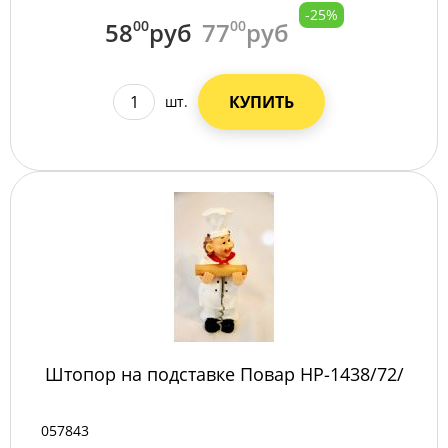
-25%
58
00
руб
77
00
руб
КУПИТЬ
шт.
Штопор на подставке Повар HP-1438/72/
057843