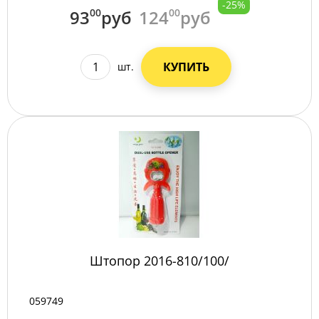
-25%
93
00
руб
124
00
руб
КУПИТЬ
шт.
Штопор 2016-810/100/
059749