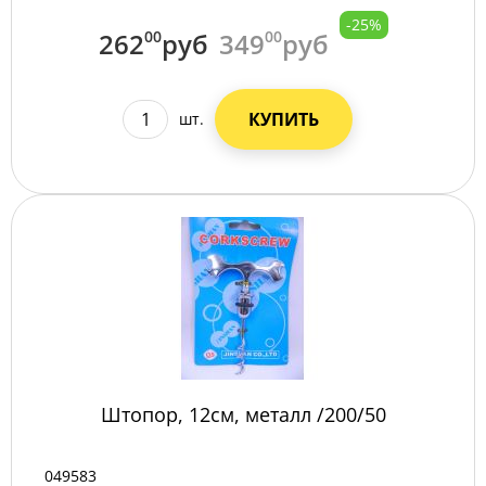
-25%
262
00
руб
349
00
руб
КУПИТЬ
шт.
Штопор, 12см, металл /200/50
049583