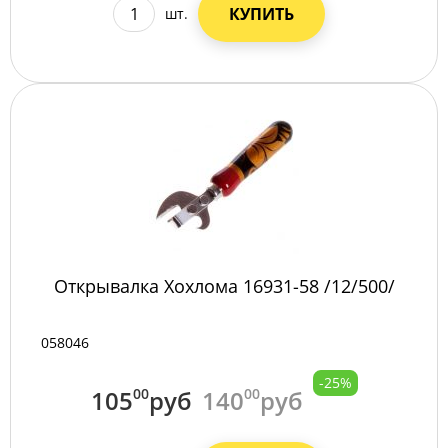
КУПИТЬ
шт.
Открывалка Хохлома 16931-58 /12/500/
058046
-25%
105
00
руб
140
00
руб