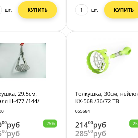
КУПИТЬ
КУПИТЬ
шт.
шт.
кушка, 29.5см,
Толкушка, 30см, нейло
алл H-477 /144/
KX-568 /36/72 ТВ
00
055684
9
00
руб
214
00
руб
-25%
-2
5
00
руб
285
00
руб