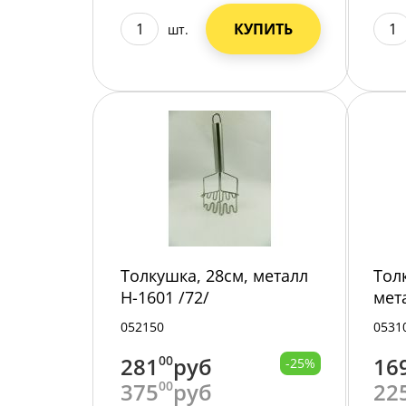
КУПИТЬ
шт.
Толкушка, 28см, металл
Тол
H-1601 /72/
мет
052150
0531
281
00
руб
16
-25%
375
00
руб
22