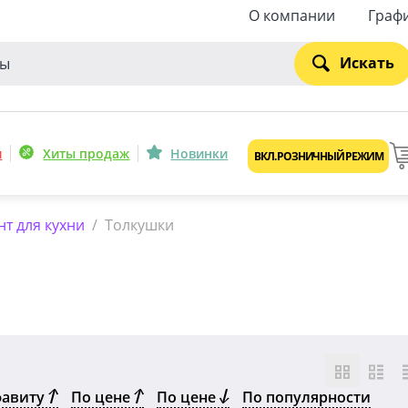
О компании
Граф
Искать
и
Хиты продаж
Новинки
ВКЛ. РОЗНИЧНЫЙ РЕЖИМ
т для кухни
/
Толкушки
фавиту
По цене
По цене
По популярности