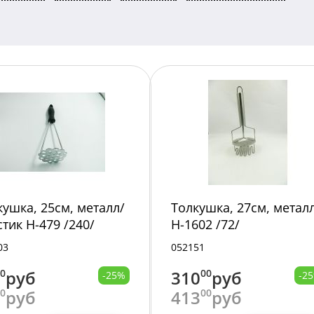
кушка, 25см, металл/
Толкушка, 27см, метал
стик H-479 /240/
H-1602 /72/
03
052151
00
руб
310
00
руб
-25%
-2
00
руб
413
00
руб