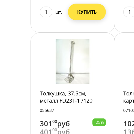
КУПИТЬ
шт.
Толкушка, 37.5см,
Тол
металл FD231-1 /120
кар
25/
055637
0710
301
00
руб
10
-25%
401
00
руб
13