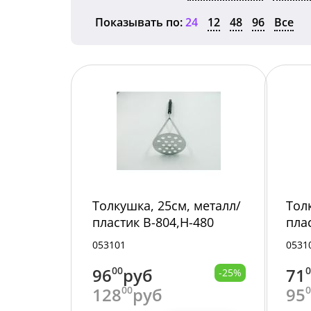
Показывать по:
24
12
48
96
Все
Толкушка, 25см, металл/
Тол
пластик B-804,H-480
пла
/240/
053101
0531
96
00
руб
71
-25%
128
00
руб
95