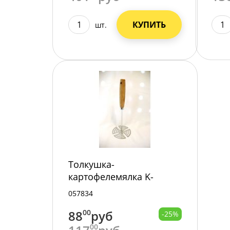
КУПИТЬ
шт.
Толкушка-
картофелемялка K-
575/200/
057834
88
00
руб
-25%
00