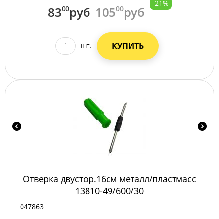
-21%
83
00
руб
105
00
руб
КУПИТЬ
шт.
Отверка двустор.16см металл/пластмасс
13810-49/600/30
047863