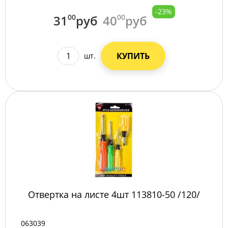
-23%
31
00
руб
40
00
руб
КУПИТЬ
шт.
Отвертка на листе 4шт 113810-50 /120/
063039