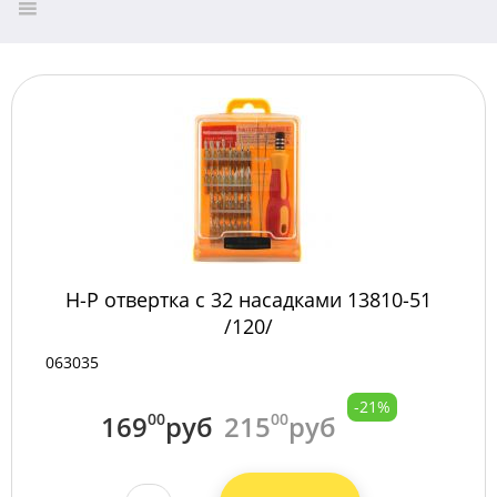
Н-Р отвертка с 32 насадками 13810-51
/120/
063035
-21%
169
00
руб
215
00
руб