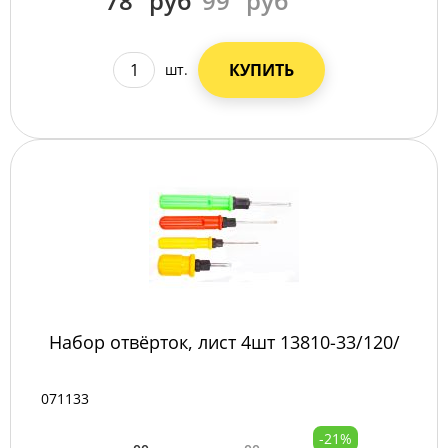
78
руб
99
руб
КУПИТЬ
шт.
Набор отвёрток, лист 4шт 13810-33/120/
071133
-21%