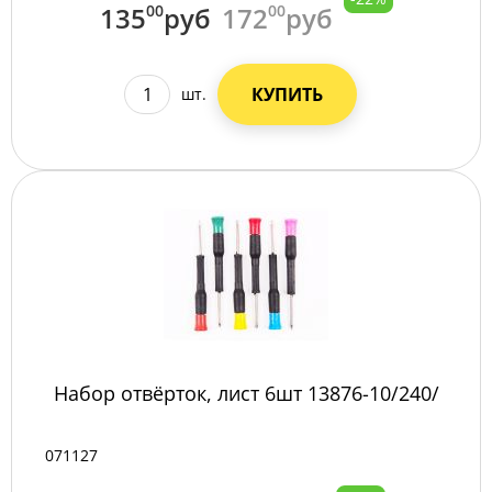
135
00
руб
172
00
руб
КУПИТЬ
шт.
Набор отвёрток, лист 6шт 13876-10/240/
071127