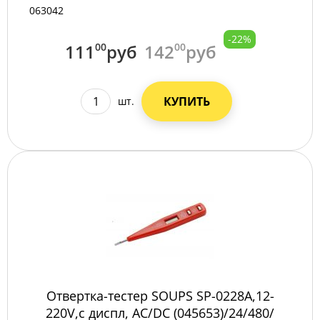
063042
-22%
111
00
руб
142
00
руб
КУПИТЬ
шт.
Отвертка-тестер SOUPS SP-0228А,12-
220V,с диспл, AC/DC (045653)/24/480/