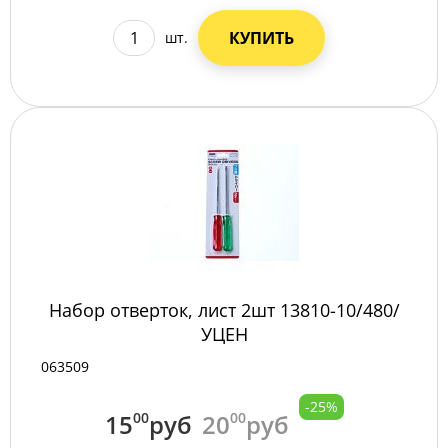
КУПИТЬ
шт.
Набор отверток, лист 2шт 13810-10/480/
УЦЕН
063509
-25%
15
00
руб
20
00
руб