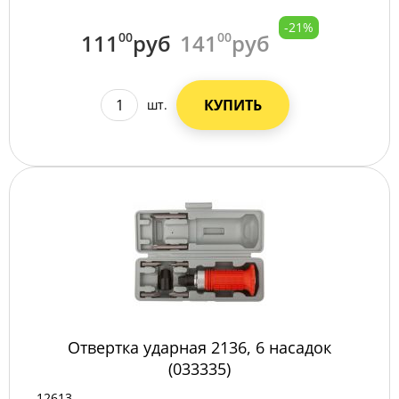
-21%
111
00
руб
141
00
руб
КУПИТЬ
шт.
Отвертка ударная 2136, 6 насадок
(033335)
12613