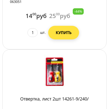
063051
-44%
14
00
руб
25
00
руб
КУПИТЬ
шт.
Отвертка, лист 2шт 14261-9/240/