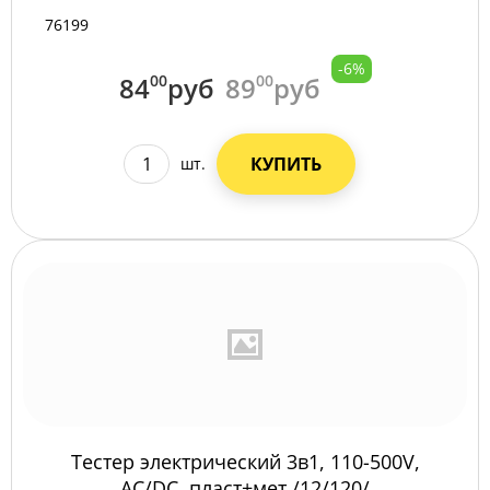
76199
-6%
84
00
руб
89
00
руб
КУПИТЬ
шт.
Тестер электрический 3в1, 110-500V,
AC/DC, пласт+мет /12/120/