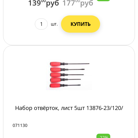
139
00
руб
177
00
руб
КУПИТЬ
шт.
Набор отвёрток, лист 5шт 13876-23/120/
071130
-22%