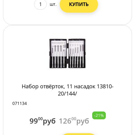
КУПИТЬ
шт.
Набор отвёрток, 11 насадок 13810-
20/144/
071134
-21%
99
00
руб
126
00
руб