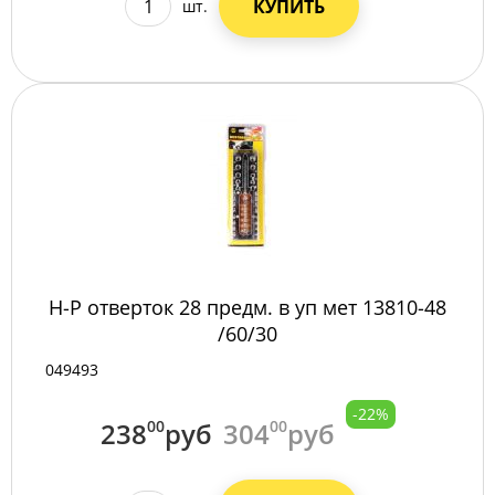
КУПИТЬ
шт.
Н-Р отверток 28 предм. в уп мет 13810-48
/60/30
049493
-22%
238
00
руб
304
00
руб