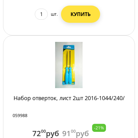
КУПИТЬ
шт.
Набор отверток, лист 2шт 2016-1044/240/
059988
-21%
72
00
руб
91
00
руб