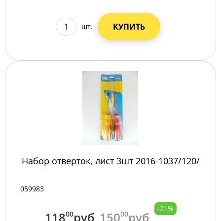
КУПИТЬ
шт.
Набор отверток, лист 3шт 2016-1037/120/
059983
-21%
118
00
руб
150
00
руб