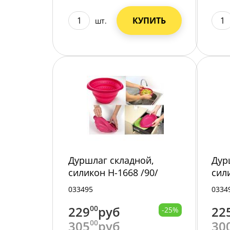
КУПИТЬ
шт.
Дуршлаг складной,
Дур
силикон H-1668 /90/
сил
166
033495
0334
229
00
руб
22
-25%
305
00
руб
30