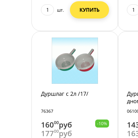
КУПИТЬ
шт.
Дуршлаг с 2л /17/
Дур
дно
76367
0610
160
00
руб
14
-10%
177
00
руб
16