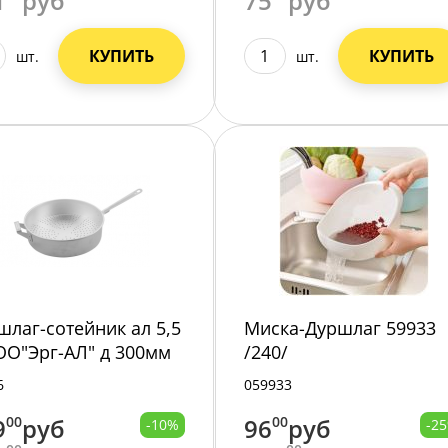
1
руб
75
руб
КУПИТЬ
КУПИТЬ
шт.
шт.
шлаг-сотейник ал 5,5
Миска-Дуршлаг 59933
ОО"Эрг-AЛ" д 300мм
/240/
0 мм
6
059933
9
00
руб
96
00
руб
-10%
-2