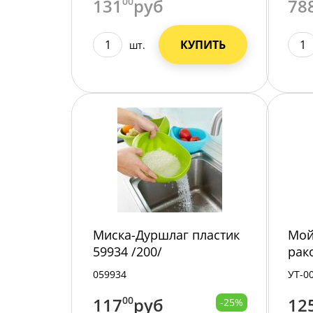
131
00
руб
78
КУПИТЬ
шт.
Миска-Дуршлаг пластик
Мой
59934 /200/
рак
бор
059934
УТ-0
117
00
руб
12
-25%