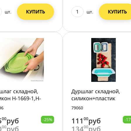
КУПИТЬ
КУПИТЬ
шт.
шт.
шлаг складной,
Дуршлаг складной,
икон H-1669-1,H-
силикон+пластик
9/120/
28х19х9см 235-269 /144
96
79060
5
00
руб
111
00
руб
-25%
-1
0
00
руб
134
00
руб