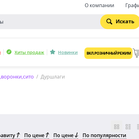
О компании
Граф
Искать
и
Хиты продаж
Новинки
ВКЛ. РОЗНИЧНЫЙ РЕЖИМ
,воронки,сито
/
Дуршлаги
фавиту
По цене
По цене
По популярности