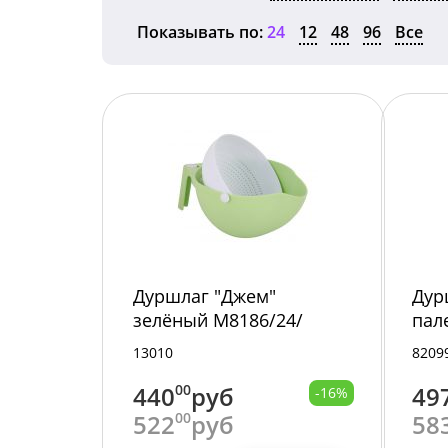
Показывать по:
24
12
48
96
Все
Дуршлаг "Джем"
Дур
зелёный М8186/24/
пал
13010
8209
440
00
руб
49
-16%
522
00
руб
58