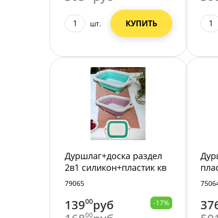
КУПИТЬ
шт.
Дуршлаг+доска раздел
Дур
2в1 силикон+пластик кв
пла
складной 21х18х10см
79065
7506
235-273 /120/
139
00
руб
37
-17%
00