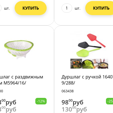
КУПИТЬ
КУПИТЬ
шт.
шт.
шлаг с раздвижным
Дуршлаг с ручкой 1640
м М5964/16/
9/288/
00
063438
3
00
руб
98
00
руб
-12%
-2
3
00
руб
130
00
руб