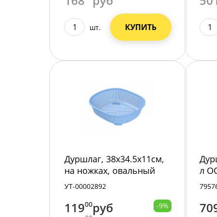
168
руб
50
КУПИТЬ
шт.
Дуршлаг, 38х34.5х11см,
Дур
на ножках, овальный
л О
АП009/25/
h 8
УТ-00002892
7957
119
00
руб
70
-9%