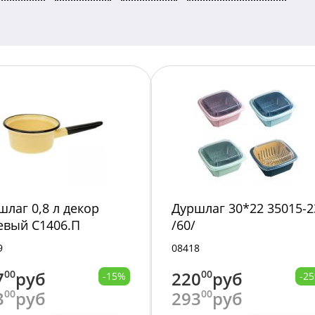
шлаг 0,8 л декор
Дуршлаг 30*22 35015-2
евый С1406.П
/60/
9
08418
7
00
руб
220
00
руб
-15%
-2
3
00
руб
293
00
руб