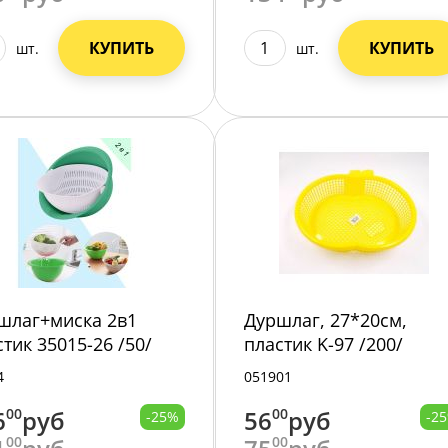
КУПИТЬ
КУПИТЬ
шт.
шт.
шлаг+миска 2в1
Дуршлаг, 27*20см,
стик 35015-26 /50/
пластик K-97 /200/
4
051901
6
00
руб
56
00
руб
-25%
-2
00
00