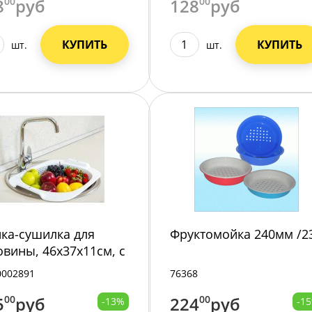
8
00
руб
128
00
руб
КУПИТЬ
КУПИТЬ
шт.
шт.
ка-сушилка для
Фруктомойка 240мм /2
овины, 46х37х11см, с
тами АП008/50/
0002891
76368
5
00
руб
224
00
руб
-13%
-1