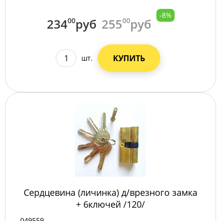
-8%
234
00
руб
255
00
руб
КУПИТЬ
шт.
Сердцевина (личинка) д/врезного замка
+ 6ключей /120/
049559