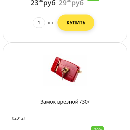
23
00
руб
29
00
руб
КУПИТЬ
шт.
Замок врезной /30/
023121
-20%