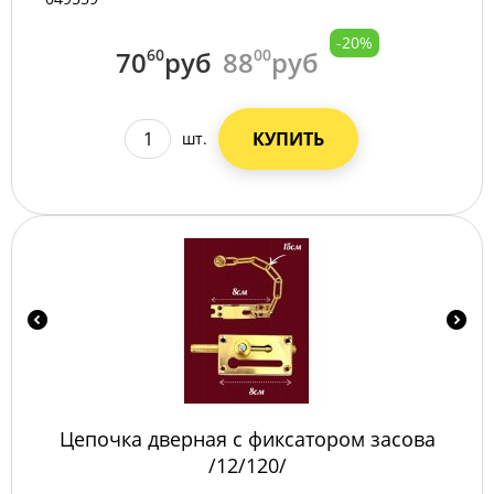
-20%
70
60
руб
88
00
руб
КУПИТЬ
шт.
Цепочка дверная с фиксатором засова
/12/120/