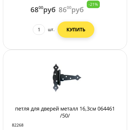
-21%
68
00
руб
86
00
руб
КУПИТЬ
шт.
петля для дверей металл 16,3см 064461
/50/
82268