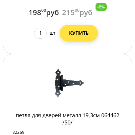
-8%
198
00
руб
215
00
руб
КУПИТЬ
шт.
петля для дверей металл 19,3см 064462
/50/
82269