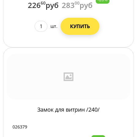
226
60
руб
283
00
руб
КУПИТЬ
шт.
Замок для витрин /240/
026379