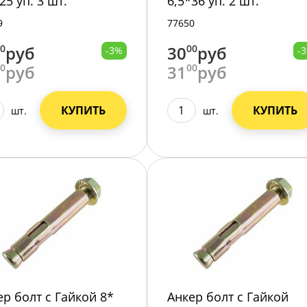
25 уп. 3 шт.
6,5*36 уп. 2 шт.
9
77650
00
руб
30
00
руб
-3%
-
00
руб
31
00
руб
КУПИТЬ
КУПИТЬ
шт.
шт.
ер болт с Гайкой 8*
Анкер болт с Гайкой