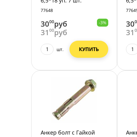
6,5*18 уп. 7 шт.
6,5*
77648
7764
30
00
руб
30
-3%
31
00
руб
31
КУПИТЬ
шт.
Анкер болт с Гайкой
Анк