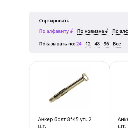
Сортировать:
По алфавиту
По новизне
По ал
Показывать по:
24
12
48
96
Все
Анкер болт 8*45 уп. 2
Анк
шт.
шт.