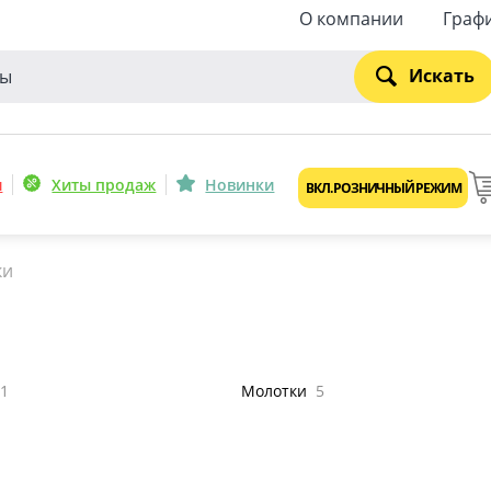
О компании
Граф
Искать
и
Хиты продаж
Новинки
ВКЛ. РОЗНИЧНЫЙ РЕЖИМ
ки
1
Молотки
5