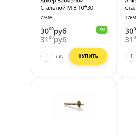
Анкер Забивной
Анк
Стальной М 8 10*30
Ста
цинк уп. 4 шт.
цинк
77665
7766
30
00
руб
30
-3%
31
00
руб
31
КУПИТЬ
шт.