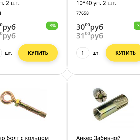
п. 2 шт.
10*40 уп. 2 шт.
4
77658
00
руб
30
00
руб
-3%
-
00
руб
31
00
руб
КУПИТЬ
КУПИТЬ
шт.
шт.
ер болт с кольцом
Анкер Забивной