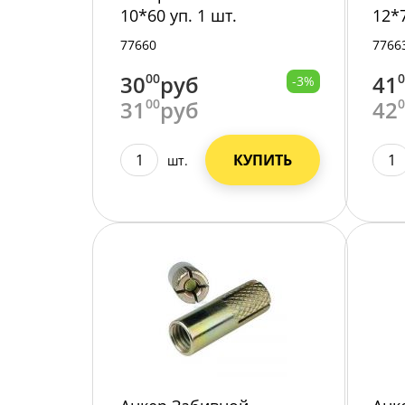
10*60 уп. 1 шт.
12*7
77660
7766
30
00
руб
41
-3%
31
00
руб
42
КУПИТЬ
шт.