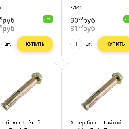
5
77646
00
руб
30
00
руб
-3%
-
00
руб
31
00
руб
КУПИТЬ
КУПИТЬ
шт.
шт.
ер болт с Гайкой
Анкер болт с Гайкой