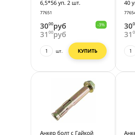
6,5*56 уп. 2 шт.
40 у
77651
7765
30
00
руб
30
-3%
31
00
руб
31
КУПИТЬ
шт.
Анкер болт с Гайкой
Анк