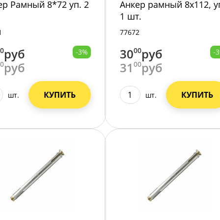
ер Рамный 8*72 уп. 2
Анкер рамный 8x112, у
1 шт.
1
77672
00
руб
30
00
руб
-3%
-
00
руб
31
00
руб
КУПИТЬ
КУПИТЬ
шт.
шт.