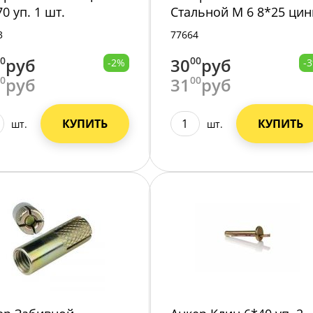
0 уп. 1 шт.
Стальной М 6 8*25 цин
уп. 4 шт.
3
77664
00
руб
30
00
руб
-2%
-
00
руб
31
00
руб
КУПИТЬ
КУПИТЬ
шт.
шт.