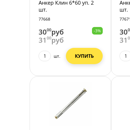
Анкер Клин 6*60 уп. 2
Анк
шт.
шт.
77668
7767
30
00
руб
30
-3%
31
00
руб
31
КУПИТЬ
шт.