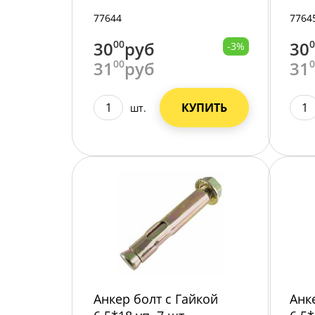
77644
7764
30
00
руб
30
-3%
31
00
руб
31
КУПИТЬ
шт.
Анкер болт с Гайкой
Анк