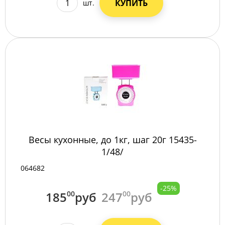
КУПИТЬ
шт.
Весы кухонные, до 1кг, шаг 20г 15435-
1/48/
064682
-25%
185
00
руб
247
00
руб