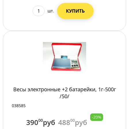
КУПИТЬ
шт.
Весы электронные +2 батарейки, 1г-500г
/50/
038585
-20%
390
00
руб
488
00
руб