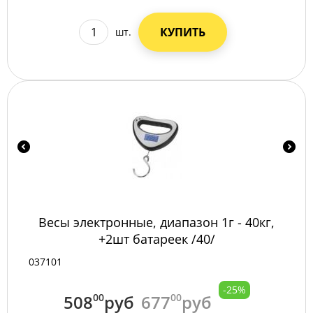
КУПИТЬ
шт.
Весы электронные, диапазон 1г - 40кг,
+2шт батареек /40/
037101
-25%
508
00
руб
677
00
руб