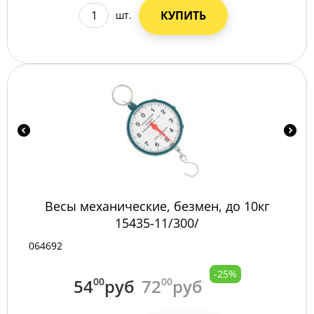
КУПИТЬ
шт.
Весы механические, безмен, до 10кг
15435-11/300/
064692
-25%
54
00
руб
72
00
руб