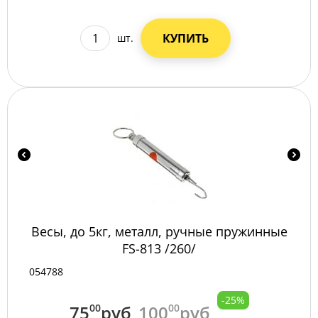
КУПИТЬ
шт.
Весы, до 5кг, металл, ручные пружинные
FS-813 /260/
054788
-25%
75
00
руб
100
00
руб