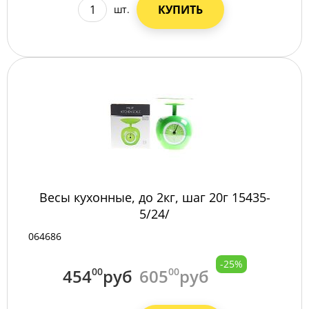
КУПИТЬ
шт.
Весы кухонные, до 2кг, шаг 20г 15435-
5/24/
064686
-25%
454
00
руб
605
00
руб