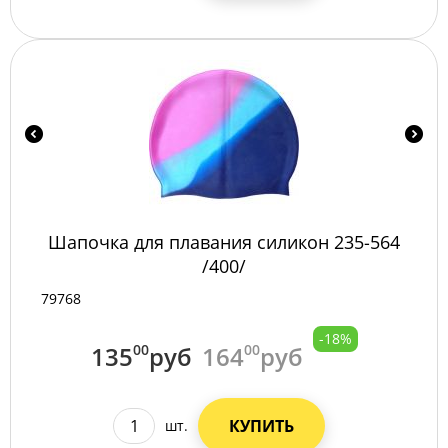
Шапочка для плавания силикон 235-564
/400/
79768
-18%
135
00
руб
164
00
руб
КУПИТЬ
шт.