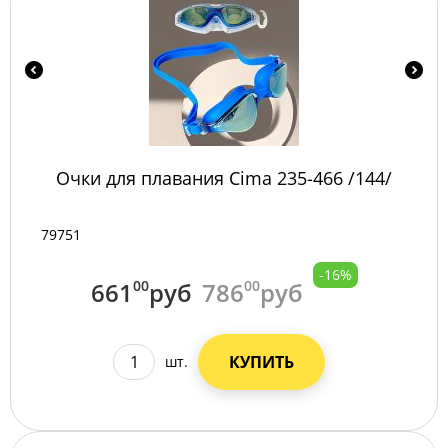
Очки для плавания Сima 235-466 /144/
79751
-16%
661
00
руб
786
00
руб
КУПИТЬ
шт.