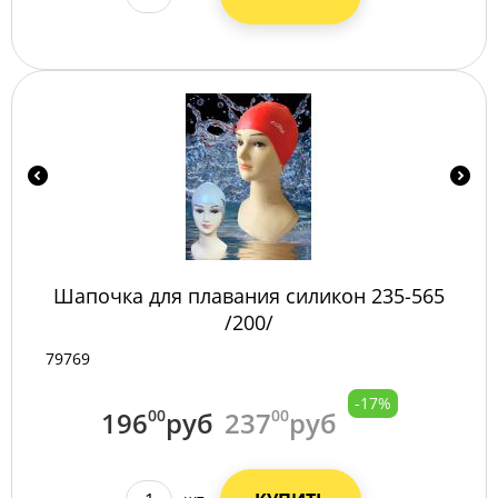
Шапочка для плавания силикон 235-565
/200/
79769
-17%
196
00
руб
237
00
руб