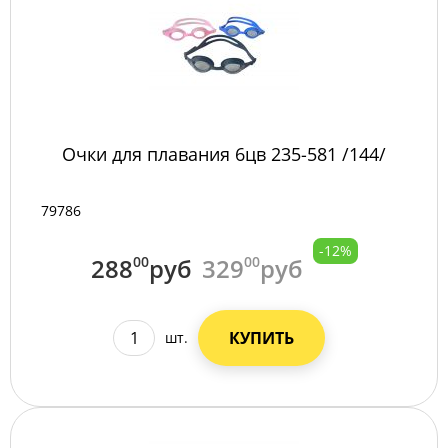
Очки для плавания 6цв 235-581 /144/
79786
-12%
288
00
руб
329
00
руб
КУПИТЬ
шт.