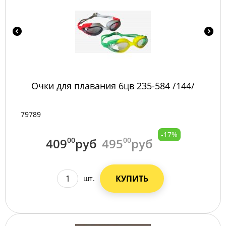
Очки для плавания 6цв 235-584 /144/
79789
-17%
409
00
руб
495
00
руб
КУПИТЬ
шт.