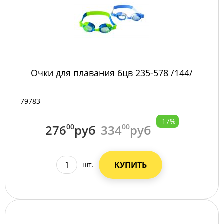
Очки для плавания 6цв 235-578 /144/
79783
-17%
276
00
руб
334
00
руб
КУПИТЬ
шт.