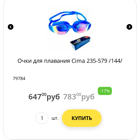
Очки для плавания Сima 235-579 /144/
79784
-17%
647
00
руб
783
00
руб
КУПИТЬ
шт.