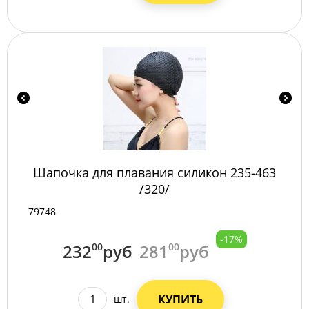
Шапочка для плавания силикон 235-463
/320/
79748
-17%
232
00
руб
281
00
руб
КУПИТЬ
шт.