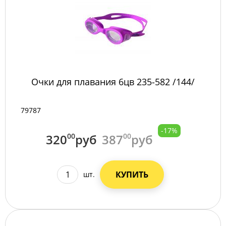
Очки для плавания 6цв 235-582 /144/
79787
-17%
320
00
руб
387
00
руб
КУПИТЬ
шт.