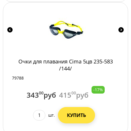
Очки для плавания Сima 5цв 235-583
/144/
79788
-17%
343
00
руб
415
00
руб
КУПИТЬ
шт.