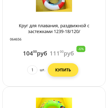
Круг для плавания, раздвижной с
застежками 1239-18/120/
064656
-6%
104
00
руб
111
00
руб
КУПИТЬ
шт.