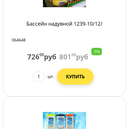
Бассейн надувной 1239-10/12/
064648
-9%
726
00
руб
801
00
руб
КУПИТЬ
шт.