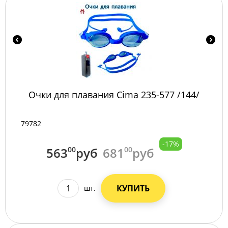
Очки для плавания Сima 235-577 /144/
79782
-17%
563
00
руб
681
00
руб
КУПИТЬ
шт.