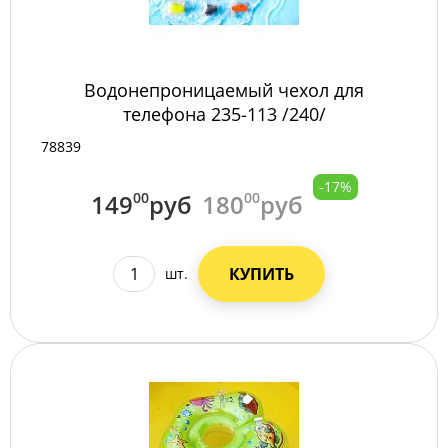
Водонепроницаемый чехол для
телефона 235-113 /240/
78839
-17%
149
00
руб
180
00
руб
КУПИТЬ
шт.