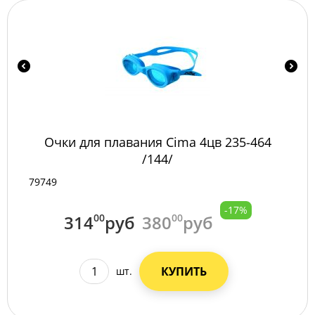
Очки для плавания Сima 4цв 235-464
/144/
79749
-17%
314
00
руб
380
00
руб
КУПИТЬ
шт.