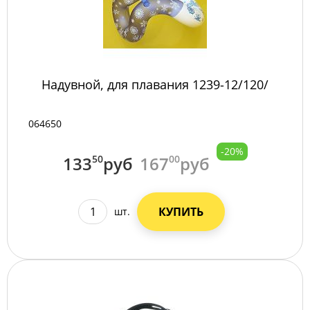
Надувной, для плавания 1239-12/120/
064650
-20%
133
50
руб
167
00
руб
КУПИТЬ
шт.