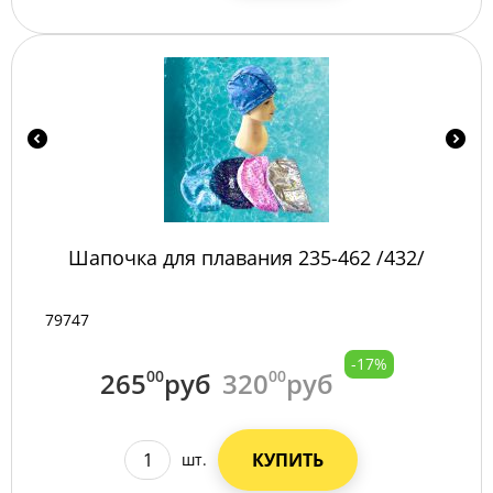
Шапочка для плавания 235-462 /432/
79747
-17%
265
00
руб
320
00
руб
КУПИТЬ
шт.