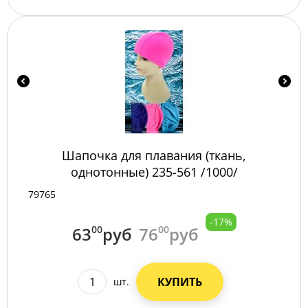
Шапочка для плавания (ткань,
однотонные) 235-561 /1000/
79765
-17%
63
00
руб
76
00
руб
КУПИТЬ
шт.