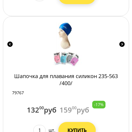
Шапочка для плавания силикон 235-563
/400/
79767
-17%
132
00
руб
159
00
руб
КУПИТЬ
шт.