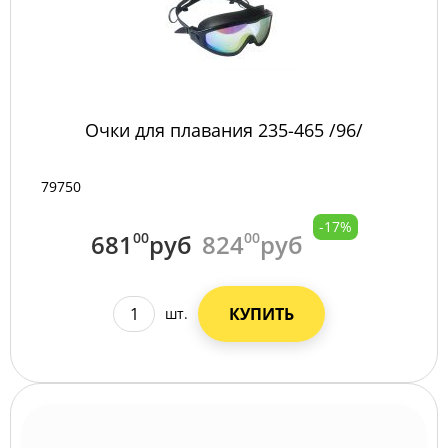
Очки для плавания 235-465 /96/
79750
-17%
681
00
руб
824
00
руб
КУПИТЬ
шт.