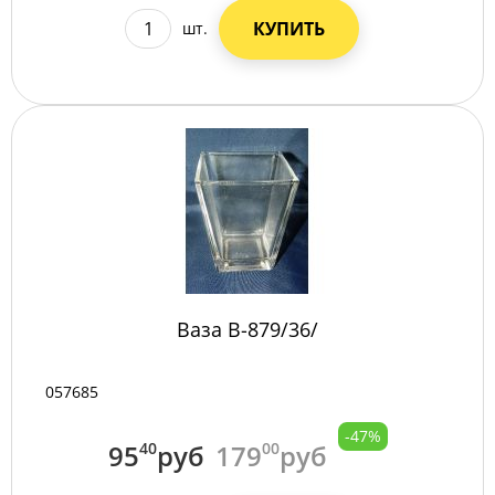
КУПИТЬ
шт.
Ваза B-879/36/
057685
-47%
95
40
руб
179
00
руб