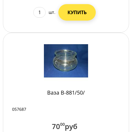
КУПИТЬ
шт.
Ваза B-881/50/
057687
70
00
руб