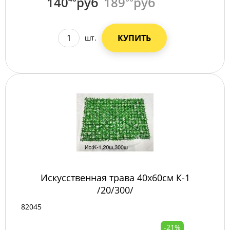
140
руб
189
руб
КУПИТЬ
шт.
Искусственная трава 40х60см К-1
/20/300/
82045
-21%