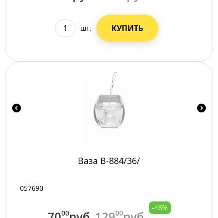
КУПИТЬ
шт.
Ваза B-884/36/
057690
-46%
70
00
руб
129
00
руб