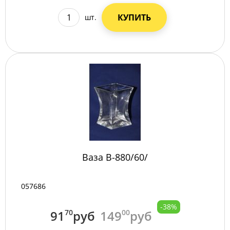
КУПИТЬ
шт.
Ваза B-880/60/
057686
-38%
91
70
руб
149
00
руб