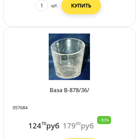
КУПИТЬ
шт.
Ваза B-878/36/
057684
-30%
124
70
руб
179
00
руб