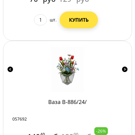
КУПИТЬ
шт.
Ваза B-886/24/
057692
-26%
40
00