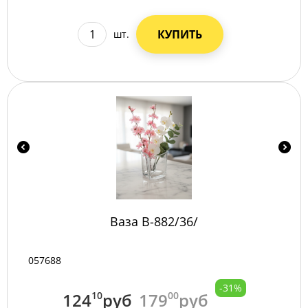
КУПИТЬ
шт.
Ваза B-882/36/
057688
-31%
124
10
руб
179
00
руб