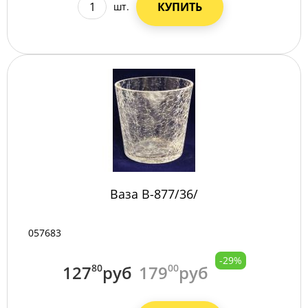
КУПИТЬ
шт.
Ваза B-877/36/
057683
-29%
127
80
руб
179
00
руб