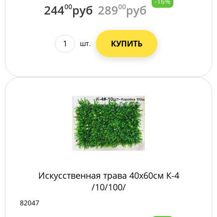
-16%
244
00
руб
289
00
руб
КУПИТЬ
шт.
Искусственная трава 40х60см К-4
/10/100/
82047