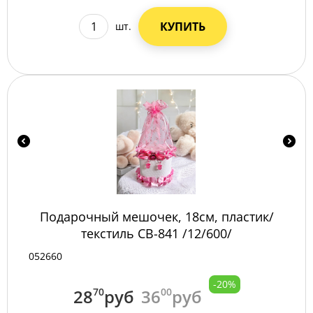
КУПИТЬ
шт.
Подарочный мешочек, 18см, пластик/
текстиль СВ-841 /12/600/
052660
-20%
28
70
руб
36
00
руб