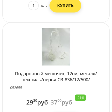
КУПИТЬ
шт.
Подарочный мешочек, 12см, металл/
текстиль/перья СВ-836/12/500/
052655
-21%
29
30
руб
37
00
руб