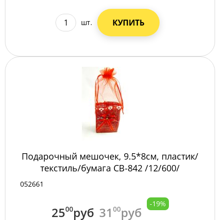
КУПИТЬ
шт.
Подарочный мешочек, 9.5*8см, пластик/
текстиль/бумага СВ-842 /12/600/
052661
-19%
25
00
руб
31
00
руб