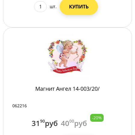
КУПИТЬ
шт.
Магнит Ангел 14-003/20/
062216
-20%
31
90
руб
40
00
руб