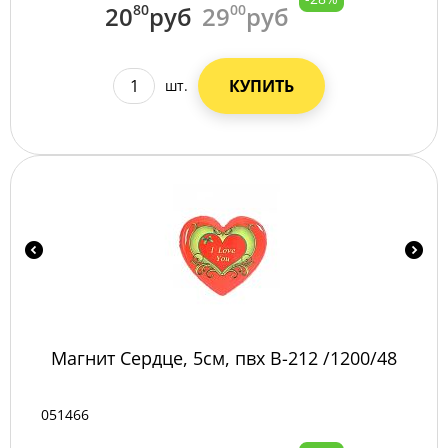
20
80
руб
29
00
руб
КУПИТЬ
шт.
Магнит Сердце, 5см, пвх B-212 /1200/48
051466