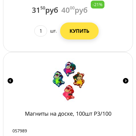
-21%
31
50
руб
40
00
руб
КУПИТЬ
шт.
Магниты на доске, 100шт Р3/100
057989