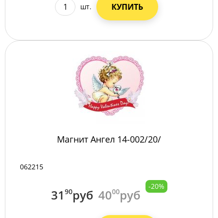
КУПИТЬ
шт.
Магнит Ангел 14-002/20/
062215
-20%
31
90
руб
40
00
руб