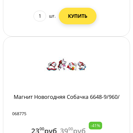
КУПИТЬ
шт.
Магнит Новогодняя Собачка 6648-9/960/
068775
-41%
23
00
руб
39
00
руб