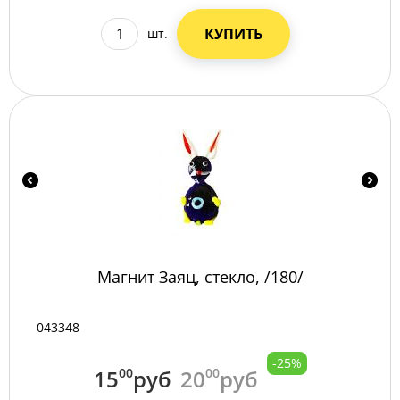
КУПИТЬ
шт.
Магнит Заяц, стекло, /180/
043348
-25%
15
00
руб
20
00
руб