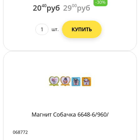
-30%
20
40
руб
29
00
руб
КУПИТЬ
шт.
Магнит Собачка 6648-6/960/
068772