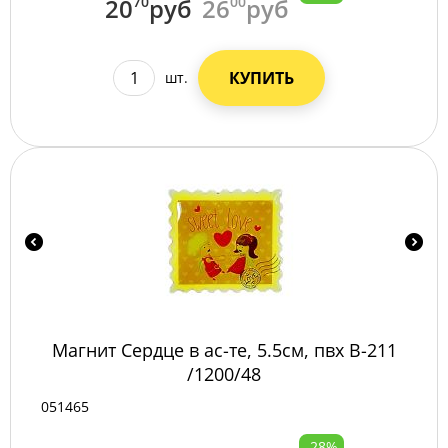
20
70
руб
26
00
руб
КУПИТЬ
шт.
Магнит Сердце в ас-те, 5.5см, пвх B-211
/1200/48
051465
-28%