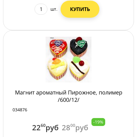
КУПИТЬ
шт.
Магнит ароматный Пирожное, полимер
/600/12/
034876
-19%
22
60
руб
28
00
руб