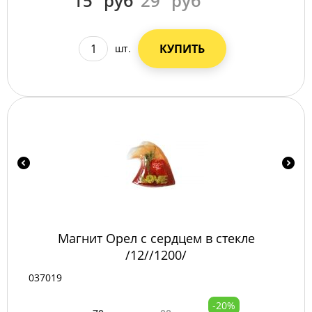
15
руб
29
руб
КУПИТЬ
шт.
Магнит Орел с сердцем в стекле
/12//1200/
037019
-20%