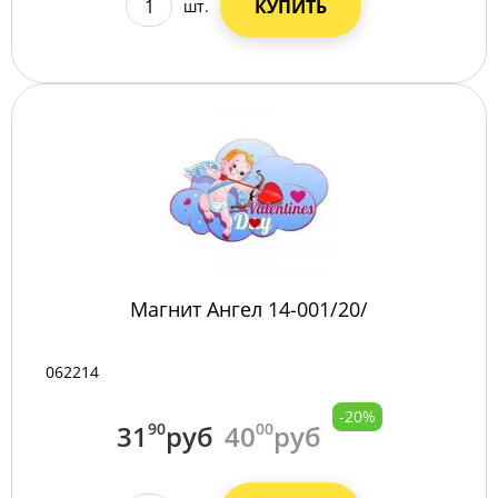
КУПИТЬ
шт.
Магнит Ангел 14-001/20/
062214
-20%
31
90
руб
40
00
руб