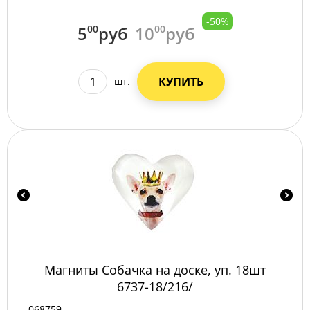
-50%
5
00
руб
10
00
руб
КУПИТЬ
шт.
Магниты Собачка на доске, уп. 18шт
6737-18/216/
068759