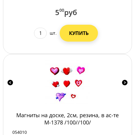
5
00
руб
КУПИТЬ
шт.
Магниты на доске, 2см, резина, в ас-те
M-1378 /100//100/
054010