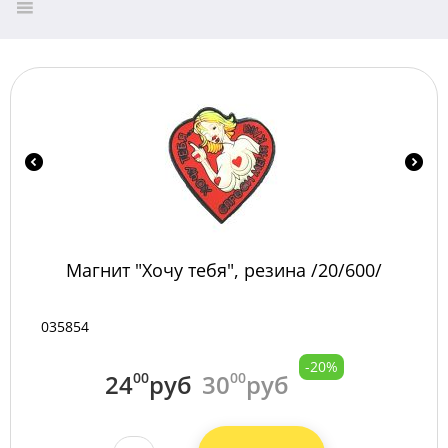
Магнит "Хочу тебя", резина /20/600/
035854
-20%
24
00
руб
30
00
руб