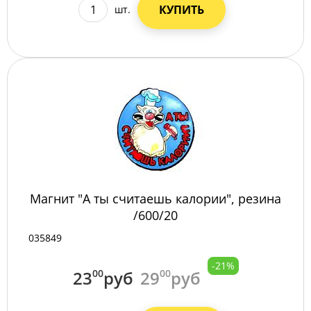
КУПИТЬ
шт.
Магнит "А ты считаешь калории", резина
/600/20
035849
-21%
23
00
руб
29
00
руб