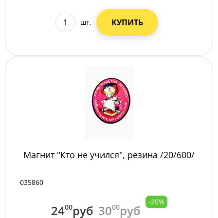
КУПИТЬ
шт.
Магнит "Кто не учился", резина /20/600/
035860
-20%
24
00
руб
30
00
руб