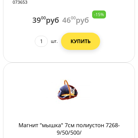
073653
-15%
39
00
руб
46
00
руб
КУПИТЬ
шт.
Магнит "мышка" 7см полиустон 7268-
9/50/500/