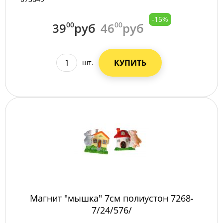
-15%
39
00
руб
46
00
руб
КУПИТЬ
шт.
Магнит "мышка" 7см полиустон 7268-
7/24/576/