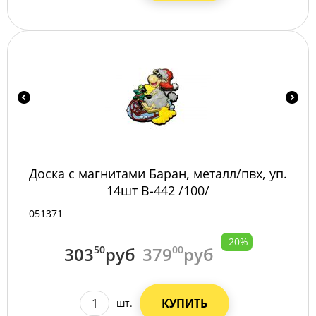
Доска с магнитами Баран, металл/пвх, уп.
14шт B-442 /100/
051371
-20%
303
50
руб
379
00
руб
КУПИТЬ
шт.