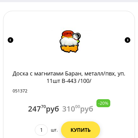
Доска с магнитами Баран, металл/пвх, уп.
11шт B-443 /100/
051372
-20%
247
70
руб
310
00
руб
КУПИТЬ
шт.