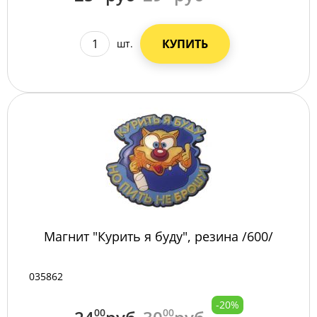
КУПИТЬ
шт.
Магнит "Курить я буду", резина /600/
035862
-20%
00
00