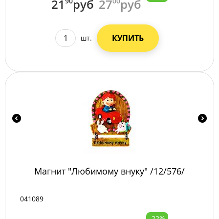
21
90
руб
27
00
руб
КУПИТЬ
шт.
Магнит "Любимому внуку" /12/576/
041089
-22%