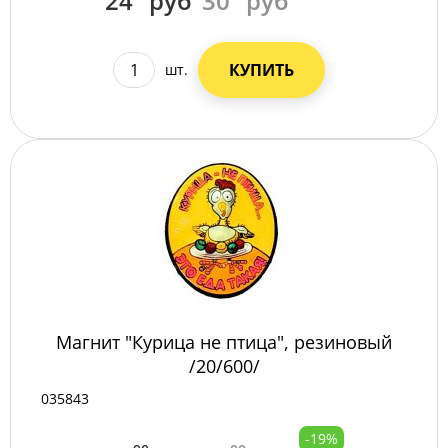
24
руб
30
руб
КУПИТЬ
шт.
Магнит "Курица не птица", резиновый
/20/600/
035843
-19%