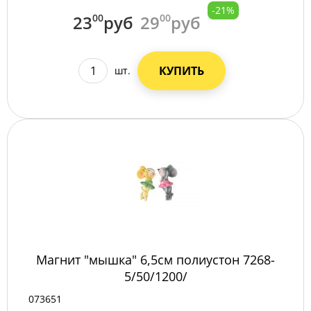
-21%
23
00
руб
29
00
руб
КУПИТЬ
шт.
Магнит "мышка" 6,5см полиустон 7268-
5/50/1200/
073651