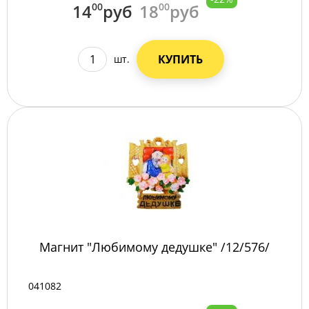
14
00
руб
18
00
руб
КУПИТЬ
шт.
Магнит "Любимому дедушке" /12/576/
041082