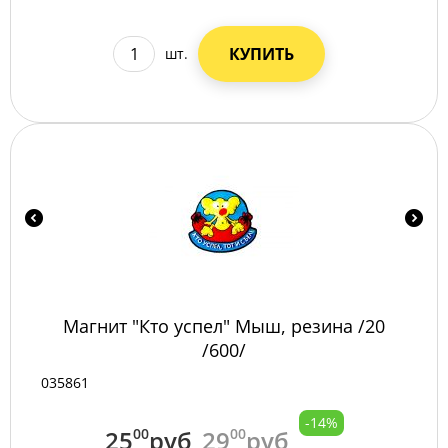
КУПИТЬ
шт.
Магнит "Кто успел" Мыш, резина /20
/600/
035861
-14%
25
00
руб
29
00
руб