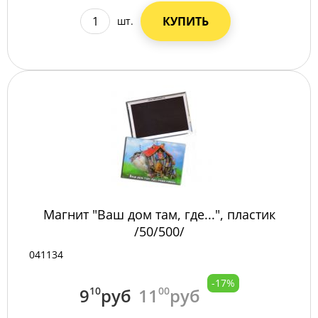
КУПИТЬ
шт.
Магнит "Ваш дом там, где...", пластик
/50/500/
041134
-17%
9
10
руб
11
00
руб