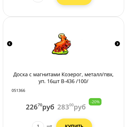
Доска с магнитами Козерог, металл/пвх,
уп. 16шт B-436 /100/
051366
-20%
226
70
руб
283
00
руб
КУПИТЬ
шт.