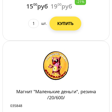
-21%
15
00
руб
19
00
руб
КУПИТЬ
шт.
Магнит "Маленькие деньги", резина
/20/600/
035848