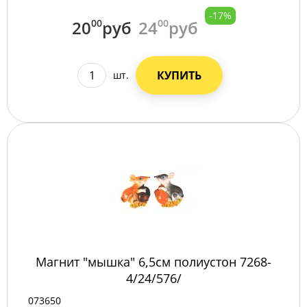
-17%
20
00
руб
24
00
руб
КУПИТЬ
шт.
Магнит "мышка" 6,5см полиустон 7268-
4/24/576/
073650