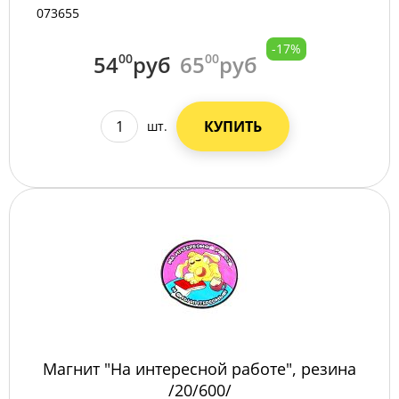
073655
-17%
54
00
руб
65
00
руб
КУПИТЬ
шт.
Магнит "На интересной работе", резина
/20/600/