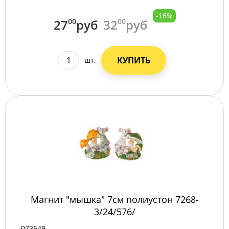
-16%
27
00
руб
32
00
руб
КУПИТЬ
шт.
Магнит "мышка" 7см полиустон 7268-
3/24/576/
073649