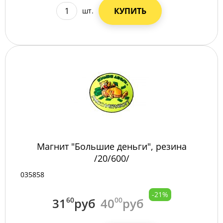
КУПИТЬ
шт.
Магнит "Большие деньги", резина
/20/600/
035858
-21%
31
60
руб
40
00
руб