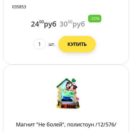
035853
-20%
24
00
руб
30
00
руб
КУПИТЬ
шт.
Магнит "Не болей", полистоун /12/576/