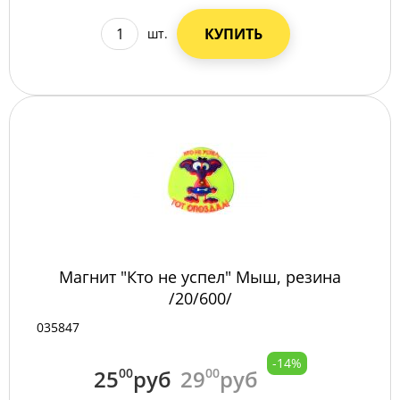
КУПИТЬ
шт.
Магнит "Кто не успел" Мыш, резина
/20/600/
035847
-14%
25
00
руб
29
00
руб