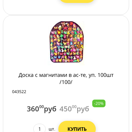
Доска с магнитами в ас-те, уп. 100шт
/100/
043522
-20%
360
00
руб
450
00
руб
КУПИТЬ
шт.