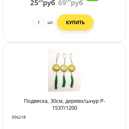
25
20
руб
69
00
руб
КУПИТЬ
шт.
Подвеска, 30см, дерево/шнур P-
1537/1200
056218