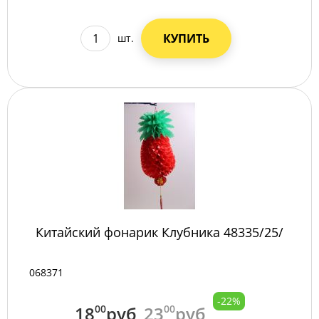
КУПИТЬ
шт.
Китайский фонарик Клубника 48335/25/
068371
-22%
18
00
руб
23
00
руб