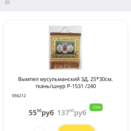
Вымпел мусульманский 3Д, 25*30см,
ткань/шнур P-1531 /240
056212
-59%
55
50
руб
137
00
руб