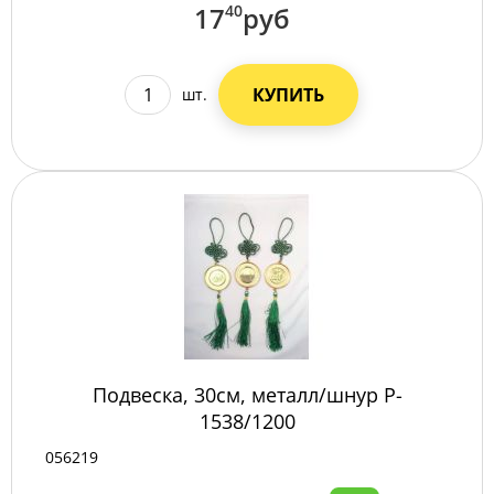
17
40
руб
КУПИТЬ
шт.
Подвеска, 30см, металл/шнур P-
1538/1200
056219