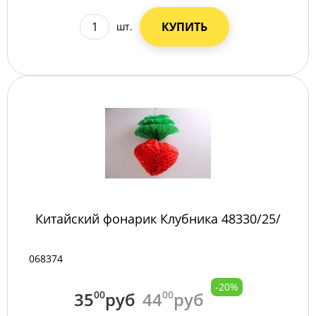
КУПИТЬ
шт.
Китайский фонарик Клубника 48330/25/
068374
-20%
35
00
руб
44
00
руб