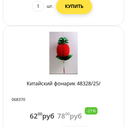
КУПИТЬ
шт.
Китайский фонарик 48328/25/
068370
-21%
62
00
руб
78
00
руб