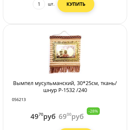
КУПИТЬ
шт.
Вымпел мусульманский, 30*25см, ткань/
шнур P-1532 /240
056213
-28%
49
70
руб
69
00
руб