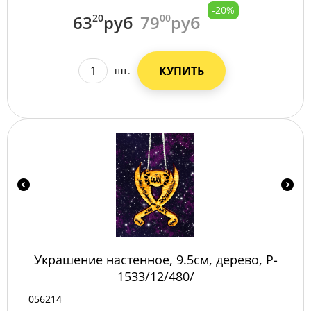
-20%
63
20
руб
79
00
руб
КУПИТЬ
шт.
Украшение настенное, 9.5см, дерево, P-
1533/12/480/
056214