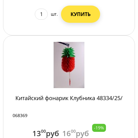
КУПИТЬ
шт.
Китайский фонарик Клубника 48334/25/
068369
-19%
13
00
руб
16
00
руб