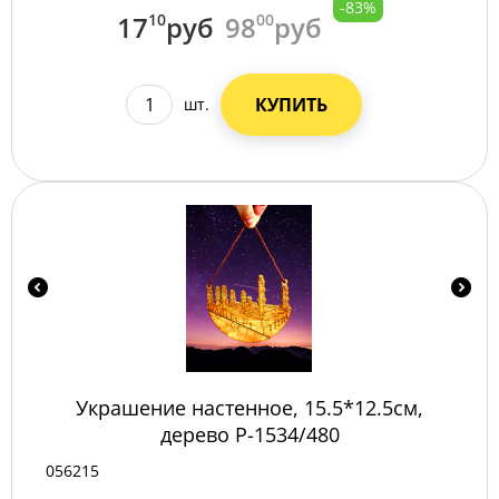
-83%
17
10
руб
98
00
руб
КУПИТЬ
шт.
Украшение настенное, 15.5*12.5см,
дерево P-1534/480
056215