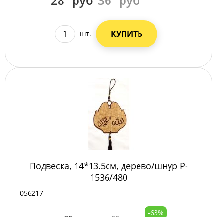
28
руб
36
руб
КУПИТЬ
шт.
Подвеска, 14*13.5см, дерево/шнур P-
1536/480
056217
-63%