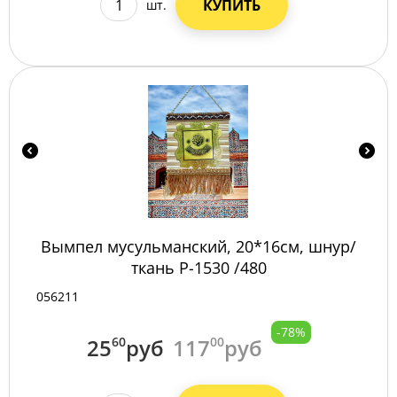
КУПИТЬ
шт.
Вымпел мусульманский, 20*16см, шнур/
ткань P-1530 /480
056211
-78%
25
60
руб
117
00
руб