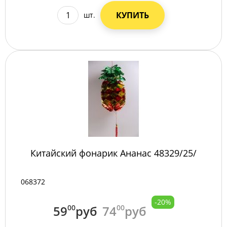
КУПИТЬ
шт.
Китайский фонарик Ананас 48329/25/
068372
-20%
59
00
руб
74
00
руб