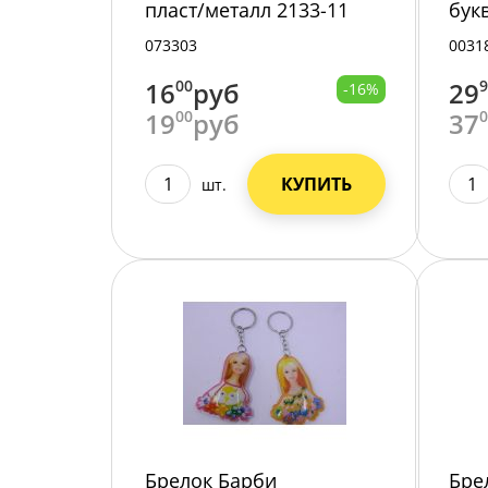
пласт/металл 2133-11
бук
/1200/12/
073303
0031
16
00
руб
29
-16%
19
00
руб
37
КУПИТЬ
шт.
Брелок Барби
Бре