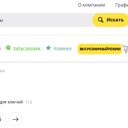
О компании
Граф
Искать
и
Хиты продаж
Новинки
ВКЛ. РОЗНИЧНЫЙ РЕЖИМ
ки
 для ключей
112
6