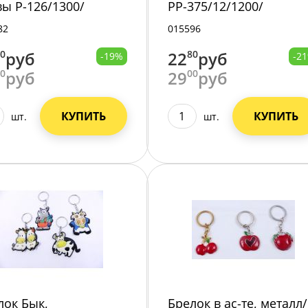
вы Р-126/1300/
РР-375/12/1200/
82
015596
90
руб
22
80
руб
-19%
-2
00
руб
29
00
руб
КУПИТЬ
КУПИТЬ
шт.
шт.
лок Бык,
Брелок в ас-те, металл/