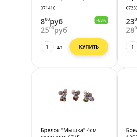
10//2000/
201
071416
0733
8
00
руб
23
-68%
25
00
руб
28
КУПИТЬ
шт.
Брелок "Мышка" 4см
Бре