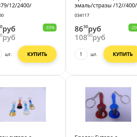
379/12/2400/
эмаль/стразы /12//400/
00
034117
00
руб
86
30
руб
-33%
-2
00
руб
108
00
руб
КУПИТЬ
КУПИТЬ
шт.
шт.