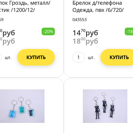
лок Гроздь, металл/
Брелок д/телефона
стик /1200/12/
Одежда, пвх /6/720/
59
043553
50
руб
14
70
руб
-20%
-1
00
руб
18
00
руб
КУПИТЬ
КУПИТЬ
шт.
шт.