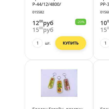
Р-44/12/4800/
РР-
015582
0156
12
00
руб
10
-20%
15
00
руб
15
КУПИТЬ
шт.