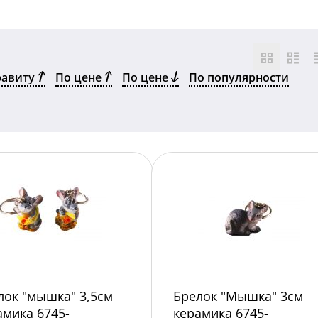
фавиту
По цене
По цене
По популярности
лок "мышка" 3,5см
Брелок "Мышка" 3см
амика 6745-
керамика 6745-