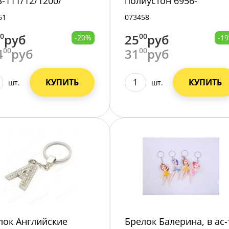
3-111/12/1200/
полиустон 6956-
115/24/2400/
61
073458
00
руб
25
00
руб
-20%
-1
4
00
руб
31
00
руб
КУПИТЬ
КУПИТЬ
шт.
шт.
лок Английские
Брелок Балерина, в ас-