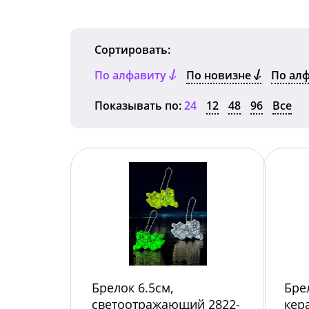
Сортировать:
По алфавиту
По новизне
По ал
Показывать по:
24
12
48
96
Все
Брелок 6.5см,
Бре
светоотражающий 2822-
кер