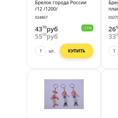
Брелок города России
Бре
/12 /1200/
пла
024867
0327
43
70
руб
26
-21%
55
00
руб
33
КУПИТЬ
шт.