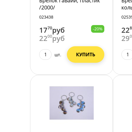
Брелок Гавайи, пластик
Бре
/2000/
кол
пла
023438
0253
17
70
руб
22
-20%
22
00
руб
29
КУПИТЬ
шт.