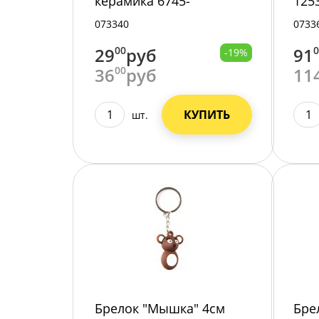
керамика 6745-
125
204/24/960/
073340
0733
29
00
руб
91
-19%
36
00
руб
11
КУПИТЬ
шт.
Брелок "Мышка" 4см
Бре