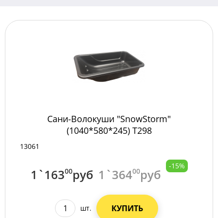
Сани-Волокуши "SnowStorm"
(1040*580*245) Т298
13061
-15%
1`163
00
руб
1`364
00
руб
КУПИТЬ
шт.