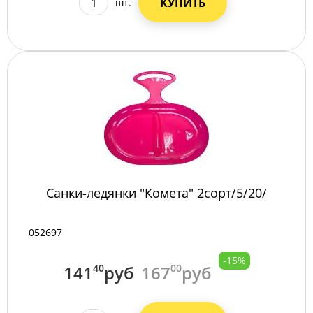
КУПИТЬ
шт.
Санки-ледянки "Комета" 2сорт/5/20/
052697
-15%
141
40
руб
167
00
руб