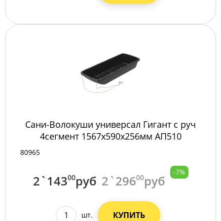
Сани-Волокуши универсал Гигант с руч
4сегмент 1567х590х256мм АП510
80965
-7%
2`143
00
руб
2`296
00
руб
КУПИТЬ
шт.