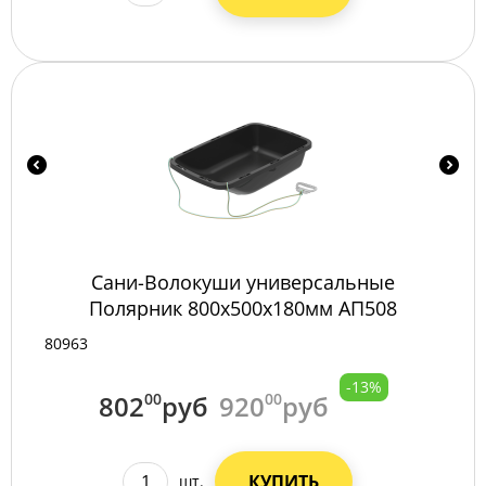
Сани-Волокуши универсальные
Полярник 800х500х180мм АП508
80963
-13%
802
00
руб
920
00
руб
КУПИТЬ
шт.