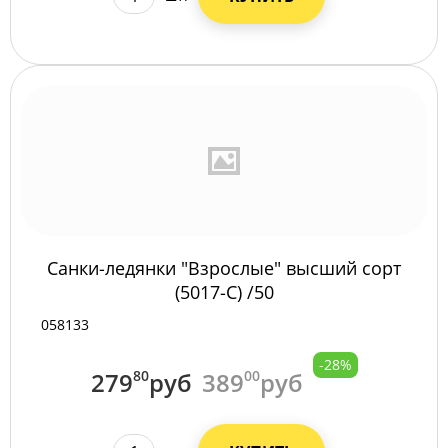
Санки-ледянки "Взрослые" высший сорт
(5017-С) /50
058133
-28%
279
80
руб
389
00
руб