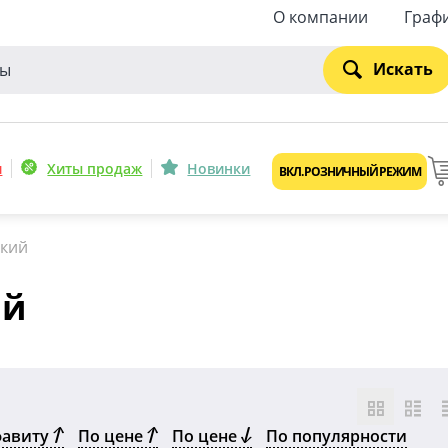
О компании
Граф
Искать
и
Хиты продаж
Новинки
ВКЛ. РОЗНИЧНЫЙ РЕЖИМ
ский
ий
фавиту
По цене
По цене
По популярности