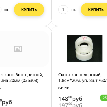
КУПИТЬ
КУПИТЬ
шт.
шт.
тч канц.6шт цветной,
Скотч канцелярский,
ина 20мм (036308)
1.8см*20м, уп. 8шт /60/
/
6
041281
148
00
руб
-2
00
руб
197
00
руб