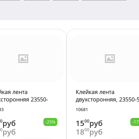
йкая лента
Клейкая лента
хсторонняя 23550-
двухсторонняя, 23550-
/
Р
33
10681
00
руб
15
00
руб
-25%
-1
00
руб
18
00
руб