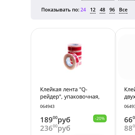
Показывать по:
24
12
48
96
Все
Клейкая лента "Q-
Кле
рейдер", упаковочная,
дву
красная 23550-18/20/
8/10
064943
0649
189
00
руб
66
-20%
236
00
руб
88