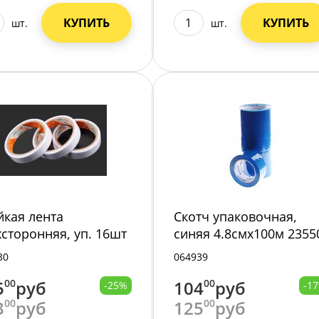
КУПИТЬ
КУПИТЬ
шт.
шт.
йкая лента
Скотч упаковочная,
хсторонняя, уп. 16шт
синяя 4.8смх100м 2355
50-5/10/
17/6//72/
30
064939
5
00
руб
104
00
руб
-25%
-1
3
00
руб
125
00
руб