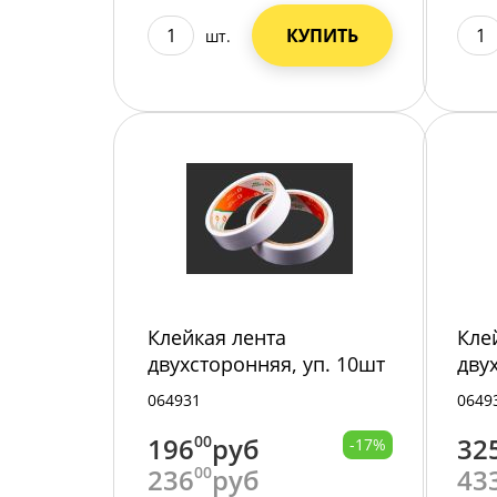
КУПИТЬ
шт.
Клейкая лента
Кле
двухсторонняя, уп. 10шт
дву
23550-6/10/
235
064931
0649
196
00
руб
32
-17%
236
00
руб
43