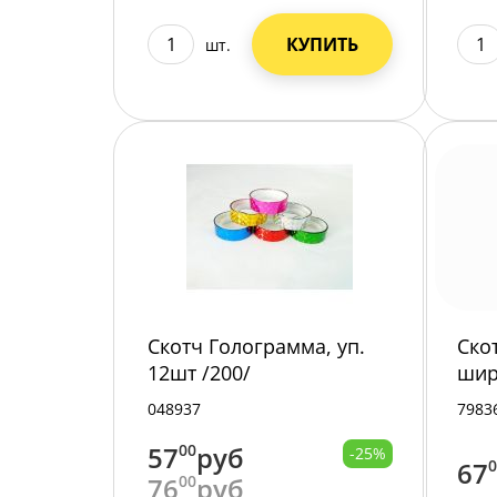
КУПИТЬ
шт.
Скотч Голограмма, уп.
Ско
12шт /200/
шир
/200
048937
7983
57
00
руб
-25%
67
76
00
руб