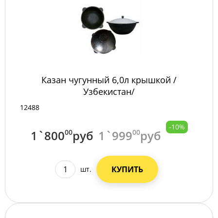
Казан чугунный 6,0л крышкой /
Узбекистан/
12488
-10%
1`800
00
руб
1`999
00
руб
КУПИТЬ
шт.