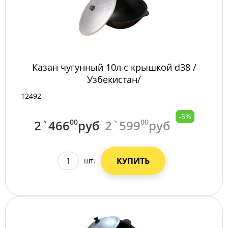
Казан чугунный 10л с крышкой d38 /
Узбекистан/
12492
-5%
2`466
00
руб
2`599
00
руб
КУПИТЬ
шт.