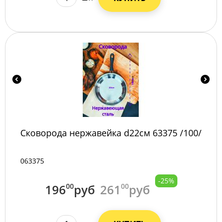
Сковорода нержавейка d22см 63375 /100/
063375
-25%
196
00
руб
261
00
руб