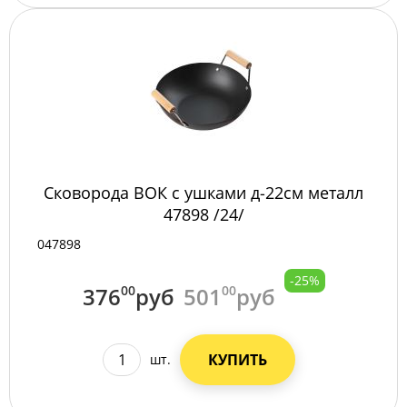
Сковорода ВОК с ушками д-22см металл
47898 /24/
047898
-25%
376
00
руб
501
00
руб
КУПИТЬ
шт.