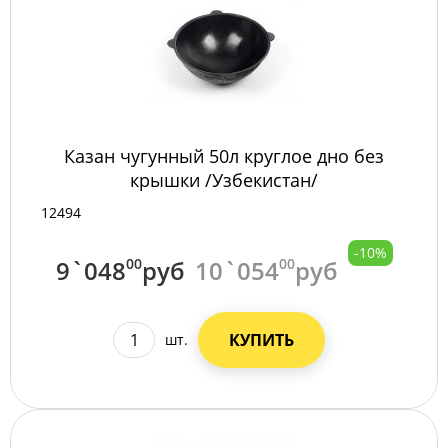
Казан чугунный 50л круглое дно без
крышки /Узбекистан/
12494
-10%
9`048
00
руб
10`054
00
руб
КУПИТЬ
шт.