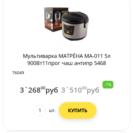
Мультиварка МАТРЁНА MA-011 5л
900Вт11прог чаш антипр 5468
76049
-7%
3`268
00
руб
3`510
00
руб
КУПИТЬ
шт.