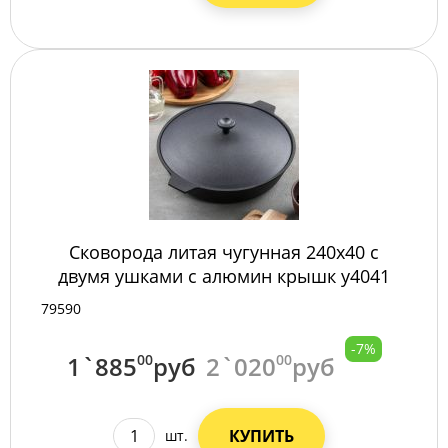
Сковорода литая чугунная 240х40 с
двумя ушками с алюмин крышк у4041
79590
-7%
1`885
00
руб
2`020
00
руб
КУПИТЬ
шт.