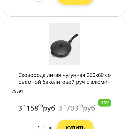
Сковорода литая чугунная 260х60 со
съемной бакелитовой руч с алюмин
крыш с6061
79591
-15%
3`158
00
руб
3`703
00
руб
КУПИТЬ
шт.