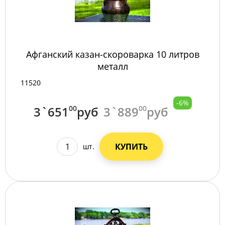
Афганский казан-скороварка 10 литров
металл
11520
-6%
3`651
00
руб
3`889
00
руб
КУПИТЬ
шт.