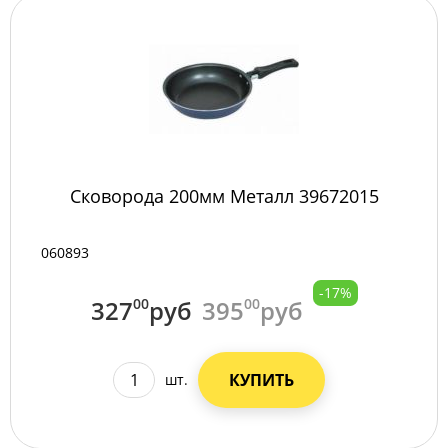
Сковорода 200мм Металл 39672015
060893
-17%
327
00
руб
395
00
руб
КУПИТЬ
шт.