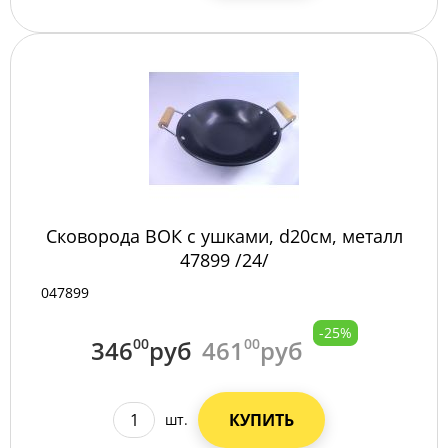
Сковорода ВОК с ушками, d20см, металл
47899 /24/
047899
-25%
346
00
руб
461
00
руб
КУПИТЬ
шт.