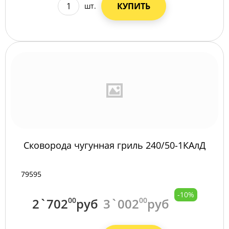
КУПИТЬ
шт.
Сковорода чугунная гриль 240/50-1КАлД
79595
-10%
2`702
00
руб
3`002
00
руб