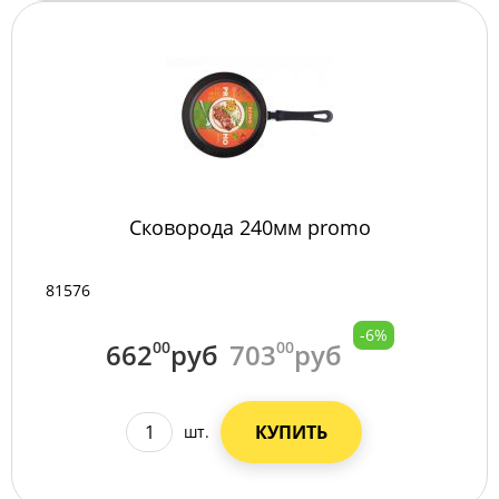
Сковорода 240мм promo
81576
-6%
662
00
руб
703
00
руб
КУПИТЬ
шт.