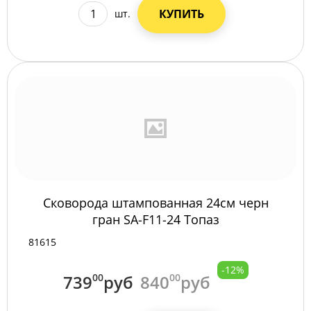
КУПИТЬ
шт.
Сковорода штампованная 24см черн
гран SA-F11-24 Топаз
81615
-12%
739
00
руб
840
00
руб