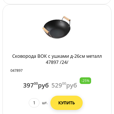
Сковорода ВОК с ушками д-26см металл
47897 /24/
047897
-25%
397
00
руб
529
00
руб
КУПИТЬ
шт.