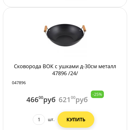
Сковорода ВОК с ушками д-30см металл
47896 /24/
047896
-25%
466
00
руб
621
00
руб
КУПИТЬ
шт.