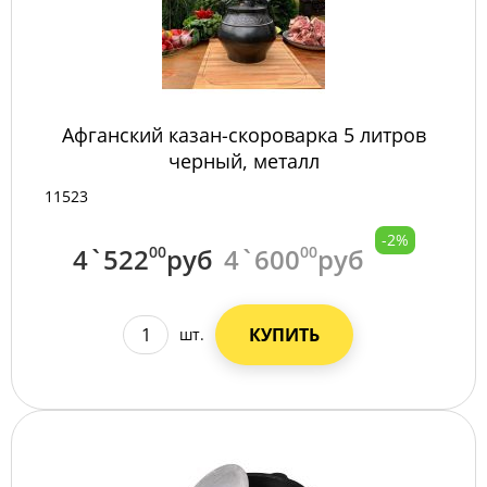
Афганский казан-скороварка 5 литров
черный, металл
11523
-2%
4`522
00
руб
4`600
00
руб
КУПИТЬ
шт.