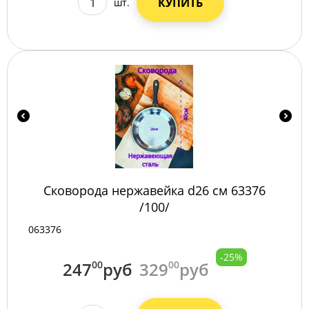
КУПИТЬ
шт.
Сковорода нержавейка d26 см 63376
/100/
063376
-25%
247
00
руб
329
00
руб