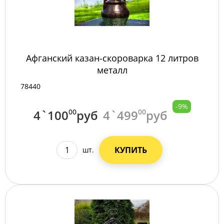
Афганский казан-скороварка 12 литров
металл
78440
-9%
4`100
00
руб
4`499
00
руб
КУПИТЬ
шт.