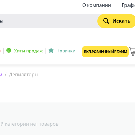
О компании
Граф
Искать
и
Хиты продаж
Новинки
ВКЛ. РОЗНИЧНЫЙ РЕЖИМ
м
/
Депиляторы
ой категории нет товаров