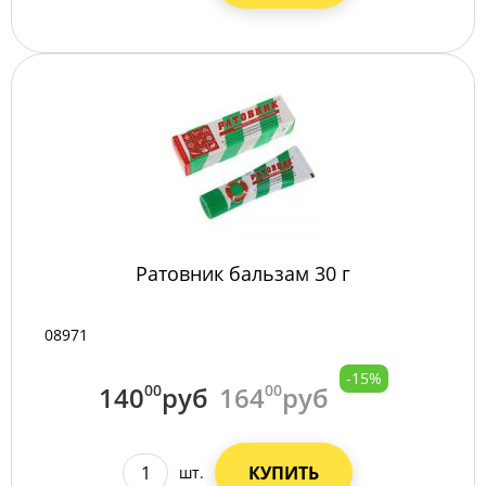
Ратовник бальзам 30 г
08971
-15%
140
00
руб
164
00
руб
КУПИТЬ
шт.