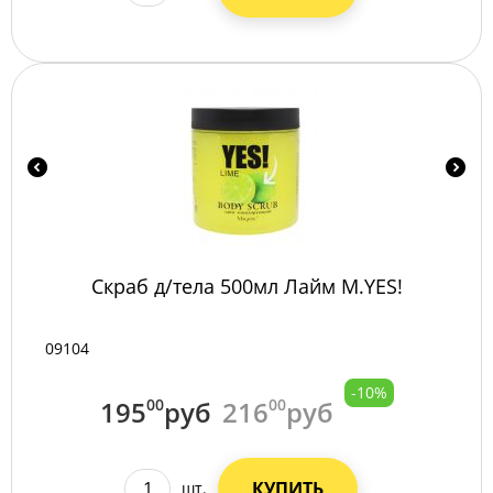
Скраб д/тела 500мл Лайм М.YES!
09104
-10%
195
00
руб
216
00
руб
КУПИТЬ
шт.