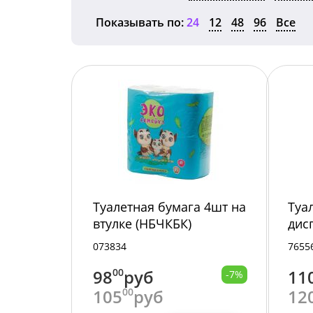
Показывать по:
24
12
48
96
Все
Туалетная бумага 4шт на
Туа
втулке (НБЧКБК)
дис
ЭКО/12/5838
073834
7655
98
00
руб
11
-7%
105
00
руб
12