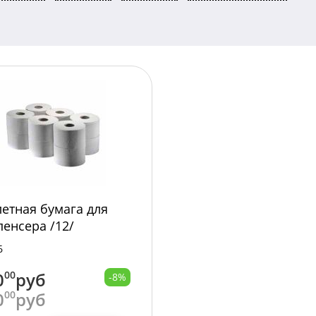
летная бумага для
пенсера /12/
6
0
00
руб
-8%
0
00
руб