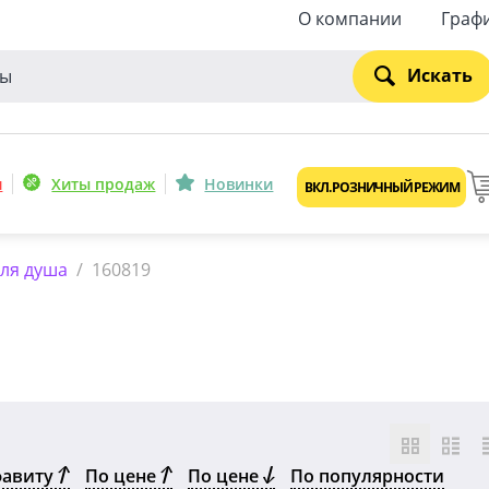
О компании
Граф
Искать
и
Хиты продаж
Новинки
ВКЛ. РОЗНИЧНЫЙ РЕЖИМ
для душа
/
160819
фавиту
По цене
По цене
По популярности