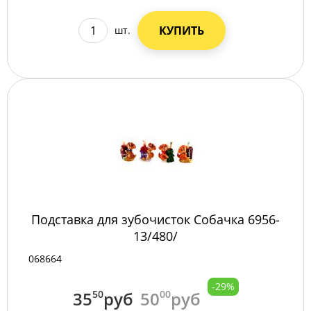
КУПИТЬ
шт.
Подставка для зубочисток Собачка 6956-
13/480/
068664
-29%
35
50
руб
50
00
руб