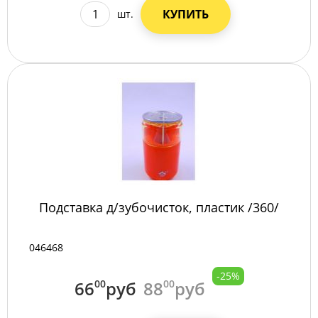
КУПИТЬ
шт.
Подставка д/зубочисток, пластик /360/
046468
-25%
66
00
руб
88
00
руб