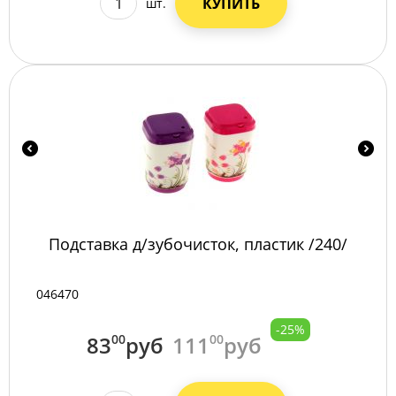
КУПИТЬ
шт.
Подставка д/зубочисток, пластик /240/
046470
-25%
83
00
руб
111
00
руб