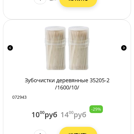
Зубочистки деревянные 35205-2
/1600/10/
072943
-29%
10
00
руб
14
00
руб