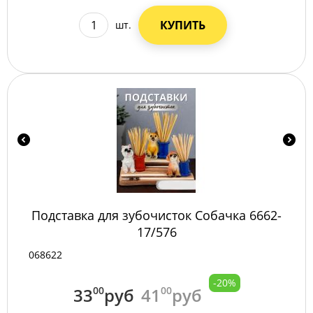
КУПИТЬ
шт.
Подставка для зубочисток Собачка 6662-
17/576
068622
-20%
33
00
руб
41
00
руб