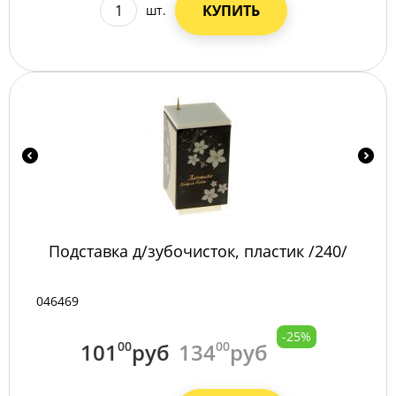
КУПИТЬ
шт.
Подставка д/зубочисток, пластик /240/
046469
-25%
101
00
руб
134
00
руб