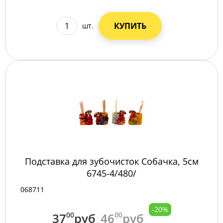
КУПИТЬ
шт.
Подставка для зубочисток Собачка, 5см
6745-4/480/
068711
-20%
37
00
руб
46
00
руб