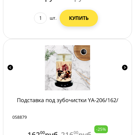
КУПИТЬ
шт.
Подставка под зубочистки YA-206/162/
058879
-25%
162
00
руб
216
00
руб