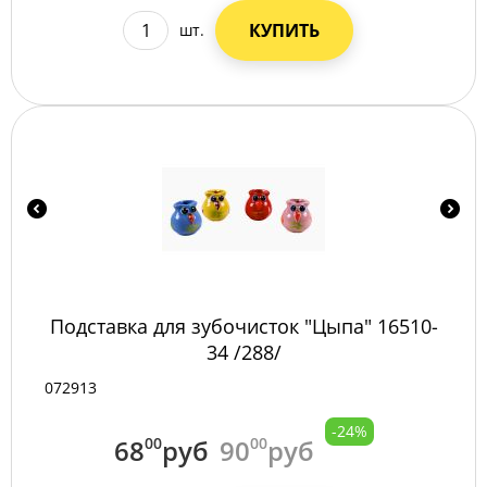
КУПИТЬ
шт.
Подставка для зубочисток "Цыпа" 16510-
34 /288/
072913
-24%
68
00
руб
90
00
руб