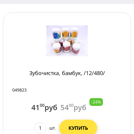
Зубочистка, бамбук, /12/480/
049823
-24%
41
00
руб
54
00
руб
КУПИТЬ
шт.