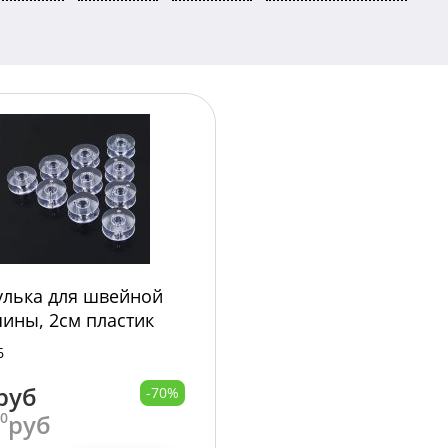
лька для швейной
ины, 2см пластик
-78 /10000/100/
6
руб
-70%
00
руб