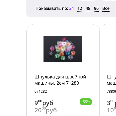
Показывать по:
24
12
48
96
Все
Шпулька для швейной
Шпу
машины, 2см 71280
маш
/5000/100
235
071282
7880
9
00
руб
3
00
-55%
20
00
руб
10