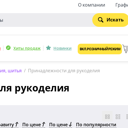
О компании
Граф
Искать
и
Хиты продаж
Новинки
ВКЛ. РОЗНИЧНЫЙ РЕЖИМ
ия, шитья
/
Принадлежности для рукоделия
ля рукоделия
фавиту
По цене
По цене
По популярности