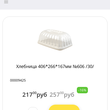
Хлебница 406*266*167мм №606 /30/
00009425
-16%
217
00
руб
257
00
руб