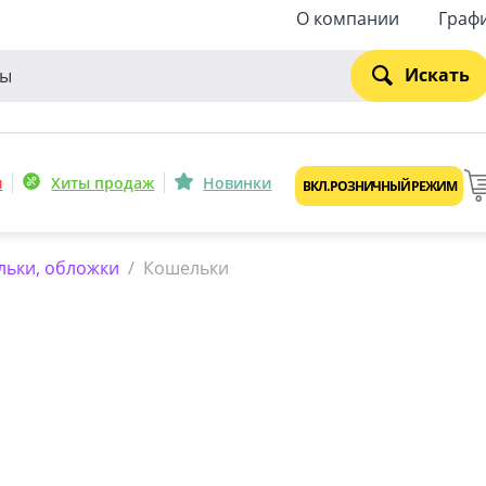
О компании
Граф
Искать
и
Хиты продаж
Новинки
ВКЛ. РОЗНИЧНЫЙ РЕЖИМ
льки, обложки
/
Кошельки