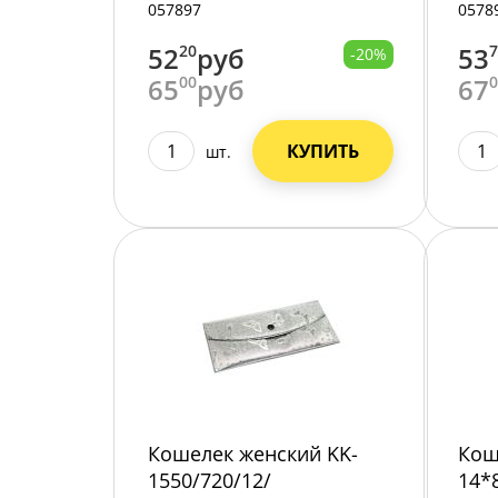
057897
0578
52
20
руб
53
-20%
65
00
руб
67
КУПИТЬ
шт.
Кошелек женский KK-
Кош
1550/720/12/
14*