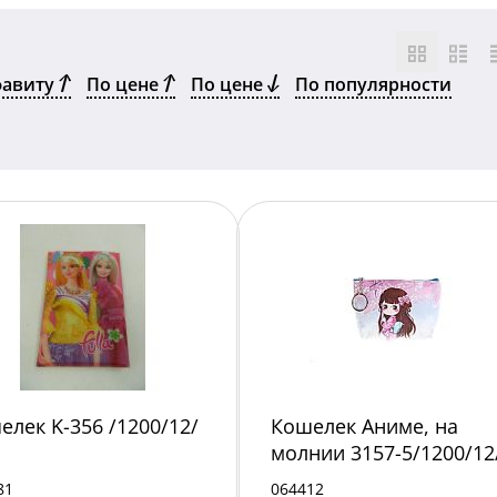
фавиту
По цене
По цене
По популярности
елек K-356 /1200/12/
Кошелек Аниме, на
молнии 3157-5/1200/12
81
064412