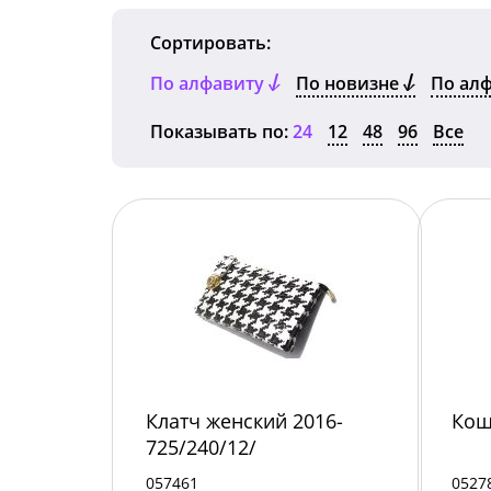
Сортировать:
По алфавиту
По новизне
По ал
Показывать по:
24
12
48
96
Все
Клатч женский 2016-
Кош
725/240/12/
057461
0527