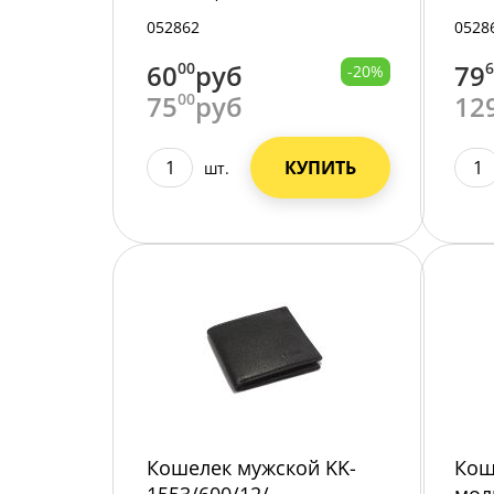
/12/720/
/12/
052862
0528
60
00
руб
79
-20%
75
00
руб
12
КУПИТЬ
шт.
Кошелек мужской KK-
Кош