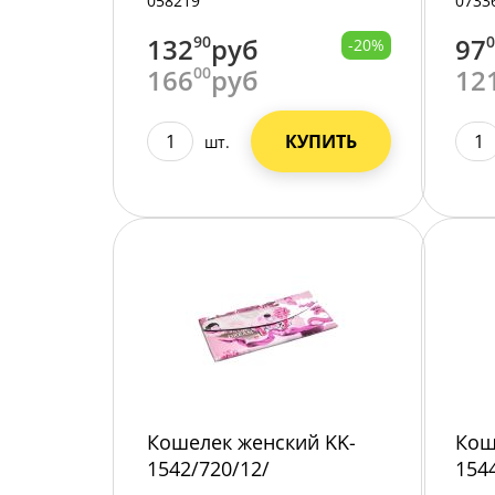
058219
0733
132
90
руб
97
-20%
166
00
руб
12
КУПИТЬ
шт.
Кошелек женский KK-
Кош
1542/720/12/
154