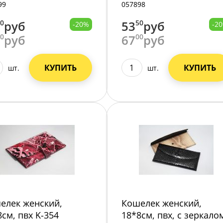
99
057898
70
руб
53
50
руб
-20%
-2
00
руб
67
00
руб
КУПИТЬ
КУПИТЬ
шт.
шт.
елек женский,
Кошелек женский,
8см, пвх K-354
18*8см, пвх, с зеркало