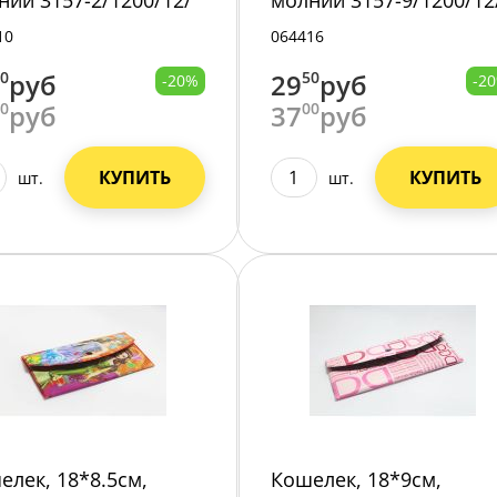
нии 3157-2/1200/12/
молнии 3157-9/1200/12
10
064416
00
руб
29
50
руб
-20%
-2
00
руб
37
00
руб
КУПИТЬ
КУПИТЬ
шт.
шт.
елек, 18*8.5см,
Кошелек, 18*9см,