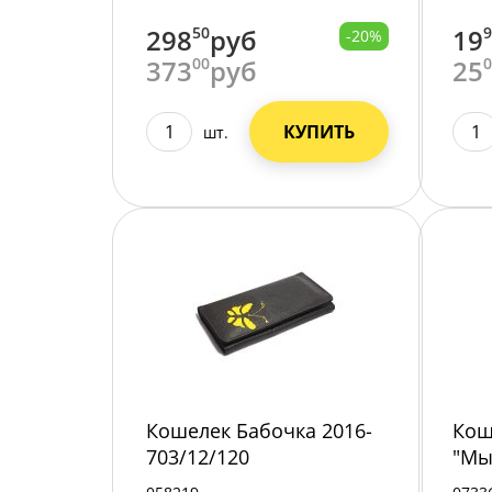
298
50
руб
19
-20%
373
00
руб
25
КУПИТЬ
шт.
Кошелек Бабочка 2016-
Кош
703/12/120
"Мы
125