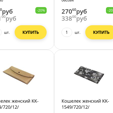
60
060384
00
руб
270
60
руб
-20%
-2
1
00
руб
338
00
руб
КУПИТЬ
КУПИТЬ
шт.
шт.
елек женский KK-
Кошелек женский KK-
4/720/12/
1549/720/12/