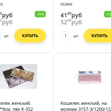
720/
K-358 /12/720/
65
052866
00
руб
41
80
руб
-20%
-2
00
руб
52
00
руб
КУПИТЬ
КУПИТЬ
шт.
шт.
елек женский,
Кошелек женский, на
5*9см, пвх K-352
молнии 3157-3/1200/12