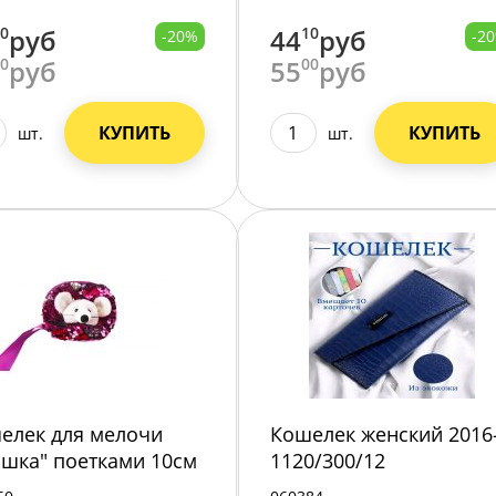
90
руб
44
10
руб
-20%
-2
00
руб
55
00
руб
КУПИТЬ
КУПИТЬ
шт.
шт.
елек для мелочи
Кошелек женский 2016
шка" поетками 10см
1120/300/12
3-110/12/300/