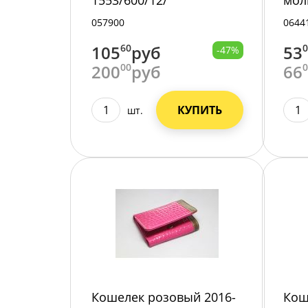
1553/600/12/
мол
057900
0644
105
60
руб
53
-47%
200
00
руб
66
КУПИТЬ
шт.
Кошелек розовый 2016-
Кош