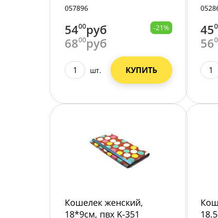
/12/
057896
0528
54
00
руб
45
-21%
68
00
руб
56
КУПИТЬ
шт.
Кошелек женский,
Кош
18*9см, пвх K-351
18.