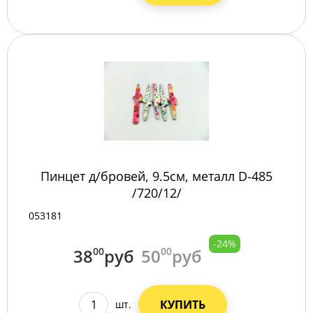
Пинцет д/бровей, 9.5см, металл D-485
/720/12/
053181
-24%
38
00
руб
50
00
руб
КУПИТЬ
шт.