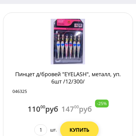
Пинцет д/бровей "EYELASH", металл, уп.
6шт /12/300/
046325
-25%
110
00
руб
147
00
руб
КУПИТЬ
шт.