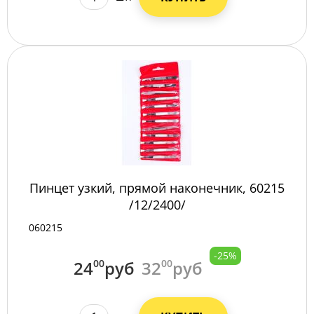
Пинцет узкий, прямой наконечник, 60215
/12/2400/
060215
-25%
24
00
руб
32
00
руб