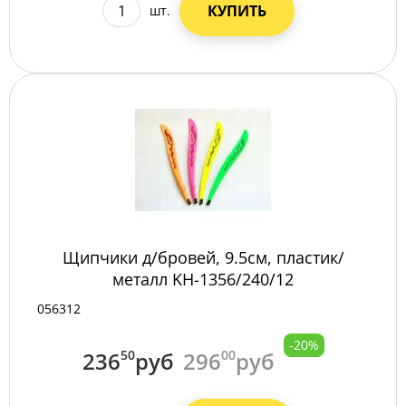
КУПИТЬ
шт.
Щипчики д/бровей, 9.5см, пластик/
металл KH-1356/240/12
056312
-20%
236
50
руб
296
00
руб