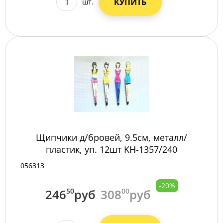
КУПИТЬ
шт.
Щипчики д/бровей, 9.5см, металл/
пластик, уп. 12шт KH-1357/240
056313
-20%
246
50
руб
308
00
руб