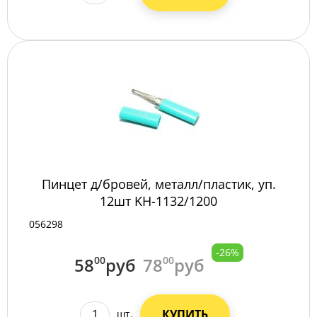
Пинцет д/бровей, металл/пластик, уп.
12шт KH-1132/1200
056298
-26%
58
00
руб
78
00
руб
КУПИТЬ
шт.