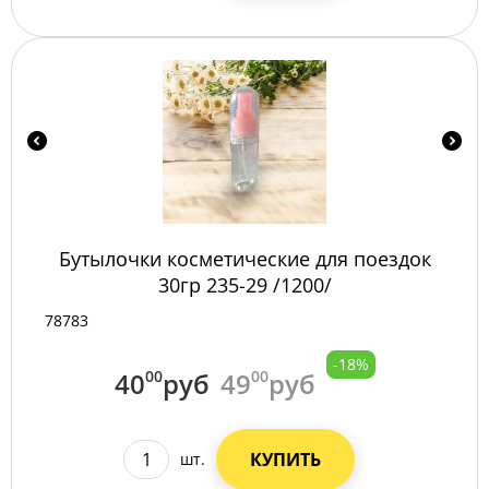
Бутылочки косметические для поездок
30гр 235-29 /1200/
78783
-18%
40
00
руб
49
00
руб
КУПИТЬ
шт.