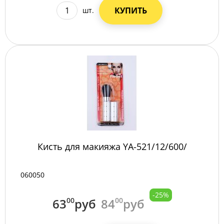
КУПИТЬ
шт.
Кисть для макияжа YA-521/12/600/
060050
-25%
63
00
руб
84
00
руб