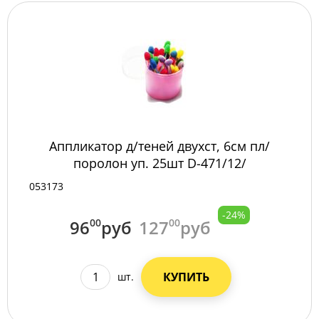
Аппликатор д/теней двухст, 6см пл/
поролон уп. 25шт D-471/12/
053173
-24%
96
00
руб
127
00
руб
КУПИТЬ
шт.