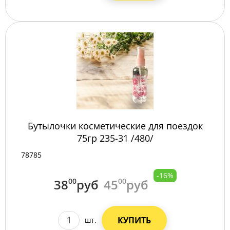
Бутылочки косметические для поездок
75гр 235-31 /480/
78785
-16%
38
00
руб
45
00
руб
КУПИТЬ
шт.