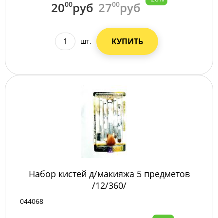
20
00
руб
27
00
руб
КУПИТЬ
шт.
Набор кистей д/макияжа 5 предметов
/12/360/
044068