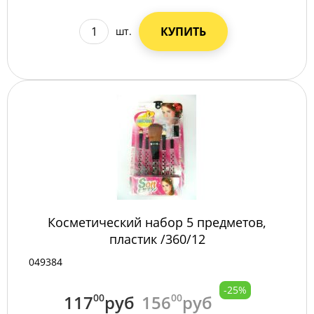
КУПИТЬ
шт.
Косметический набор 5 предметов,
пластик /360/12
049384
-25%
117
00
руб
156
00
руб