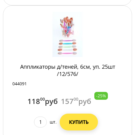
Аппликаторы д/теней, 6см, уп. 25шт
/12/576/
044091
-25%
118
00
руб
157
00
руб
КУПИТЬ
шт.