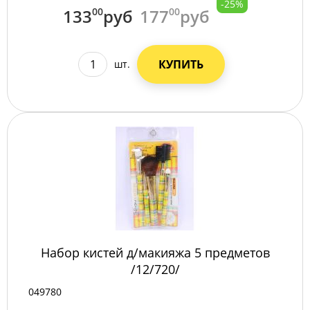
-25%
133
00
руб
177
00
руб
КУПИТЬ
шт.
Набор кистей д/макияжа 5 предметов
/12/720/
049780