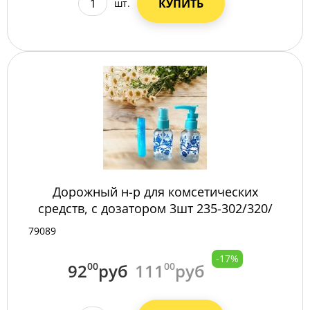
КУПИТЬ
шт.
Дорожный н-р для комсетических
средств, с дозатором 3шт 235-302/320/
79089
-17%
92
00
руб
111
00
руб