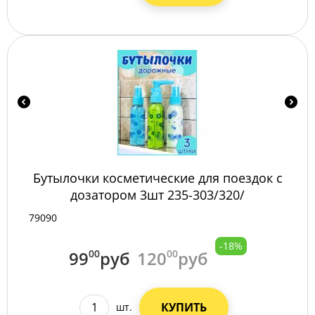
Бутылочки косметические для поездок с
дозатором 3шт 235-303/320/
79090
-18%
99
00
руб
120
00
руб
КУПИТЬ
шт.