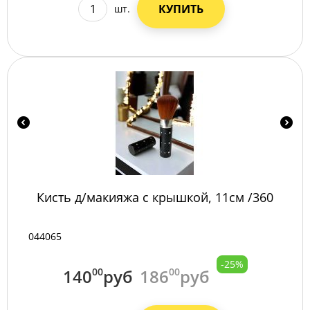
КУПИТЬ
шт.
Кисть д/макияжа с крышкой, 11см /360
044065
-25%
140
00
руб
186
00
руб