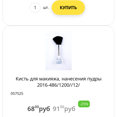
КУПИТЬ
шт.
Кисть для макияжа, нанесения пудры
2016-486/1200//12/
057525
-25%
68
00
руб
91
00
руб