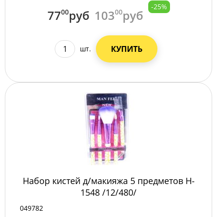
-25%
77
00
руб
103
00
руб
КУПИТЬ
шт.
Набор кистей д/макияжа 5 предметов H-
1548 /12/480/
049782