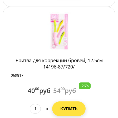
Бритва для коррекции бровей, 12.5см
14196-87/720/
069817
-26%
40
00
руб
54
00
руб
КУПИТЬ
шт.