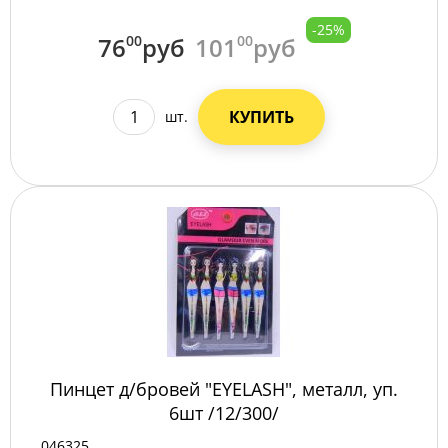
-25%
76
00
руб
101
00
руб
КУПИТЬ
шт.
Пинцет д/бровей "EYELASH", металл, уп.
6шт /12/300/
046325