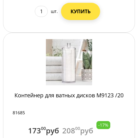
КУПИТЬ
шт.
Контейнер для ватных дисков М9123 /20
81685
-17%
173
00
руб
208
00
руб