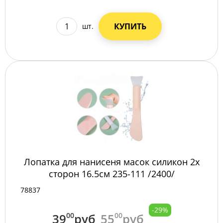
КУПИТЬ
шт.
Лопатка для нанисеня масок силикон 2х
сторон 16.5см 235-111 /2400/
78837
-29%
39
00
руб
55
00
руб