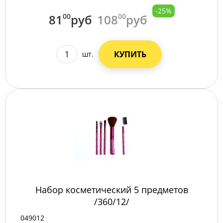
-25%
81
00
руб
108
00
руб
КУПИТЬ
шт.
Набор косметический 5 предметов
/360/12/
049012