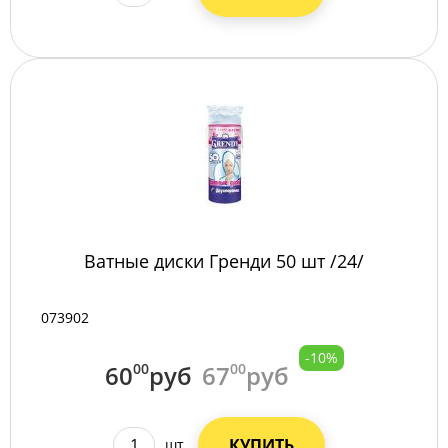
Ватные диски Гренди 50 шт /24/
073902
-10%
60
00
руб
67
00
руб
КУПИТЬ
шт.