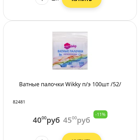
Ватные палочки Wikky п/э 100шт /52/
82481
-11%
40
00
руб
45
00
руб