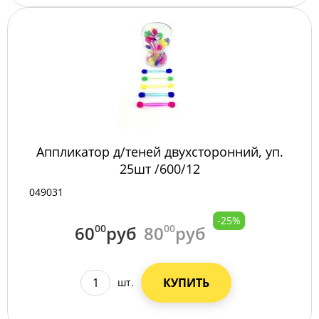
Аппликатор д/теней двухсторонний, уп.
25шт /600/12
049031
-25%
60
00
руб
80
00
руб
КУПИТЬ
шт.