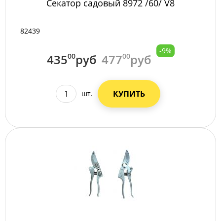
Секатор садовый 8972 /60/ V8
82439
-9%
435
00
руб
477
00
руб
КУПИТЬ
шт.