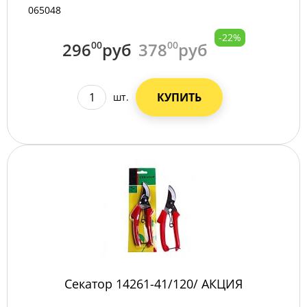
065048
-22%
296
00
руб
378
00
руб
КУПИТЬ
шт.
Секатор 14261-41/120/ АКЦИЯ