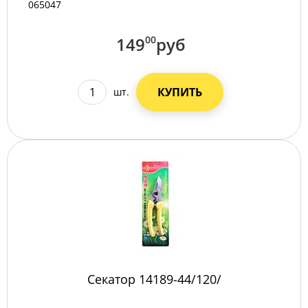
065047
149
00
руб
КУПИТЬ
шт.
Секатор 14189-44/120/