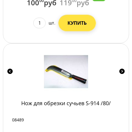
100
00
руб
119
00
руб
КУПИТЬ
шт.
Нож для обрезки сучьев S-914 /80/
08489