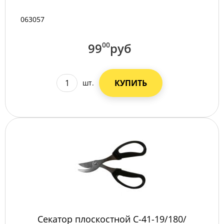
063057
99
00
руб
КУПИТЬ
шт.
Секатор плоскостной С-41-19/180/