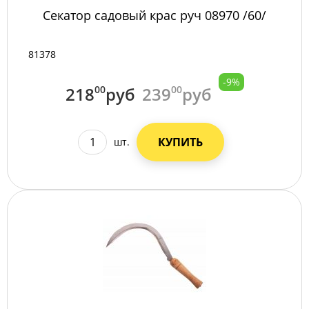
Секатор садовый крас руч 08970 /60/
81378
-9%
218
00
руб
239
00
руб
КУПИТЬ
шт.