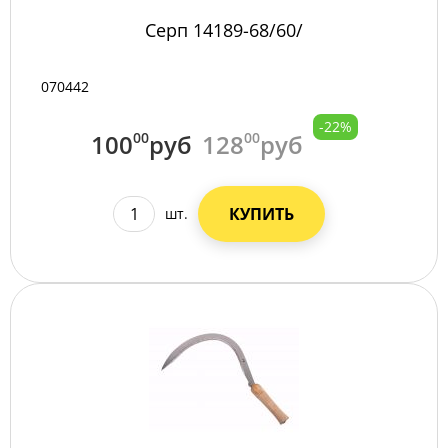
Серп 14189-68/60/
070442
-22%
100
00
руб
128
00
руб
КУПИТЬ
шт.