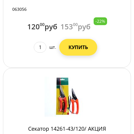
063056
-22%
120
00
руб
153
00
руб
КУПИТЬ
шт.
Секатор 14261-43/120/ АКЦИЯ