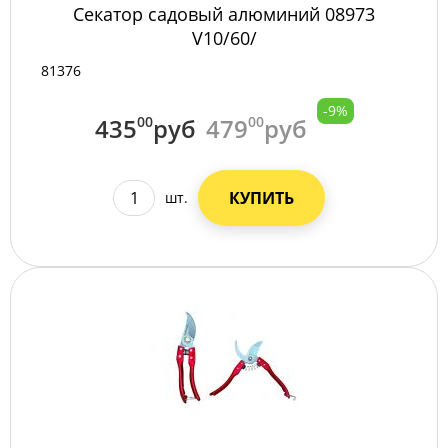
Секатор садовый алюминий 08973
V10/60/
81376
-9%
435
00
руб
479
00
руб
КУПИТЬ
шт.