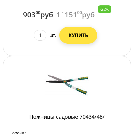
-22%
903
00
руб
1`151
00
руб
КУПИТЬ
шт.
Ножницы садовые 70434/48/
070434