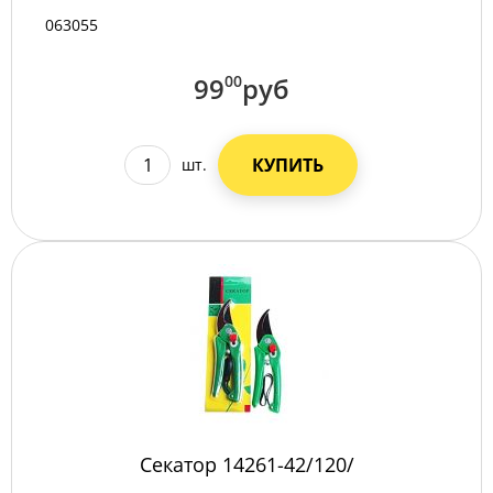
063055
99
00
руб
КУПИТЬ
шт.
Секатор 14261-42/120/