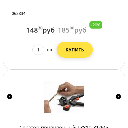
062834
-20%
148
30
руб
185
00
руб
КУПИТЬ
шт.
Секатор прививочный 13810-31/60/