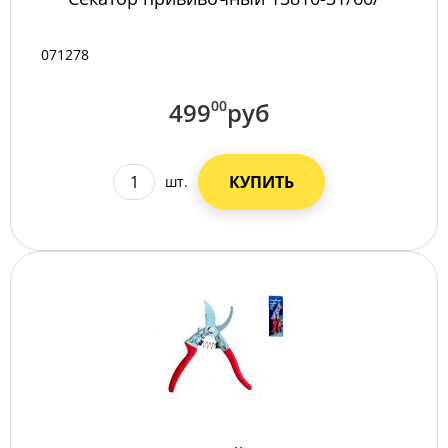
071278
499
00
руб
КУПИТЬ
шт.