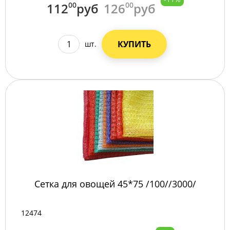
112
00
руб
126
00
руб
КУПИТЬ
шт.
Сетка для овощей 45*75 /100//3000/
12474