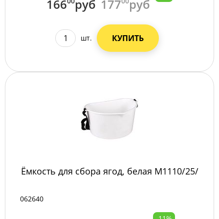
166
00
руб
177
00
руб
КУПИТЬ
шт.
Ёмкость для сбора ягод, белая М1110/25/
062640
-11%