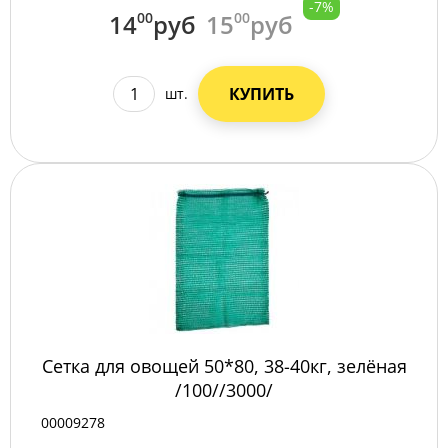
-7%
14
00
руб
15
00
руб
КУПИТЬ
шт.
Сетка для овощей 50*80, 38-40кг, зелёная
/100//3000/
00009278