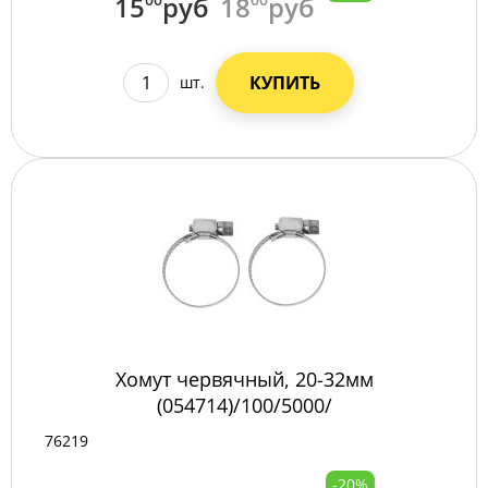
15
руб
18
руб
КУПИТЬ
шт.
Хомут червячный, 20-32мм
(054714)/100/5000/
76219
-20%