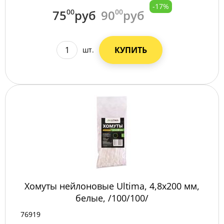
-17%
75
00
руб
90
00
руб
КУПИТЬ
шт.
Хомуты нейлоновые Ultima, 4,8х200 мм,
белые, /100/100/
76919