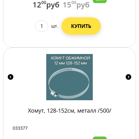
12
00
руб
15
00
руб
КУПИТЬ
шт.
Хомут, 128-152см, металл /500/
033377