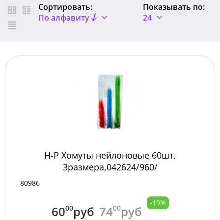
Сортировать:
Показывать по:
По алфавиту
24
Н-Р Хомуты нейлоновые 60шт,
3размера,042624/960/
80986
-19%
60
00
руб
74
00
руб