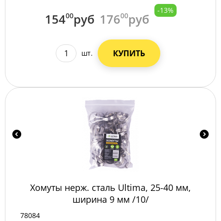
-13%
154
00
руб
176
00
руб
КУПИТЬ
шт.
Хомуты нерж. сталь Ultima, 25-40 мм,
ширина 9 мм /10/
78084