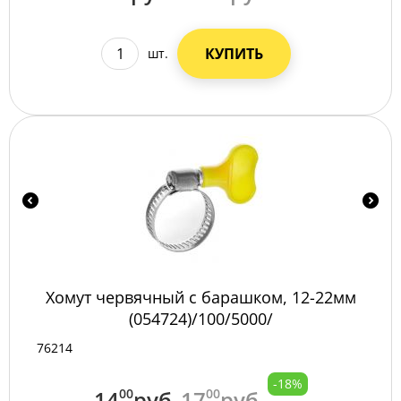
КУПИТЬ
шт.
Хомут червячный с барашком, 12-22мм
(054724)/100/5000/
76214
-18%
14
00
руб
17
00
руб